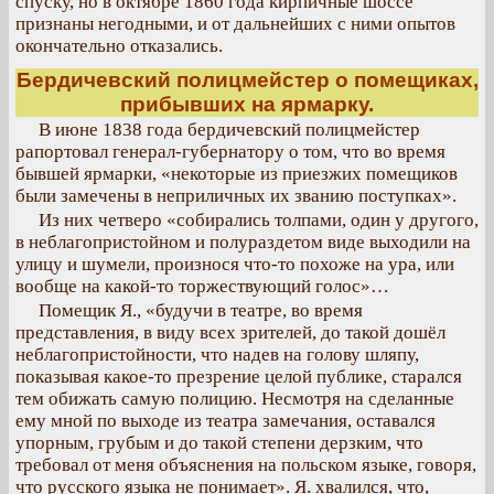
спуску, но в октябре 1860 года кирпичные шоссе
признаны негодными, и от дальнейших с ними опытов
окончательно отказались.
Бердичевский полицмейстер о помещиках,
прибывших на ярмарку.
В июне 1838 года бердичевский полицмейстер
рапортовал генерал-губернатору о том, что во время
бывшей ярмарки, «некоторые из приезжих помещиков
были замечены в неприличных их званию поступках».
Из них четверо «собирались толпами, один у другого,
в неблагопристойном и полураздетом виде выходили на
улицу и шумели, произнося что-то похоже на ура, или
вообще на какой-то торжествующий голос»…
Помещик Я., «будучи в театре, во время
представления, в виду всех зрителей, до такой дошёл
неблагопристойности, что надев на голову шляпу,
показывая какое-то презрение целой публике, старался
тем обижать самую полицию. Несмотря на сделанные
ему мной по выходе из театра замечания, оставался
упорным, грубым и до такой степени дерзким, что
требовал от меня объяснения на польском языке, говоря,
что русского языка не понимает». Я. хвалился, что,