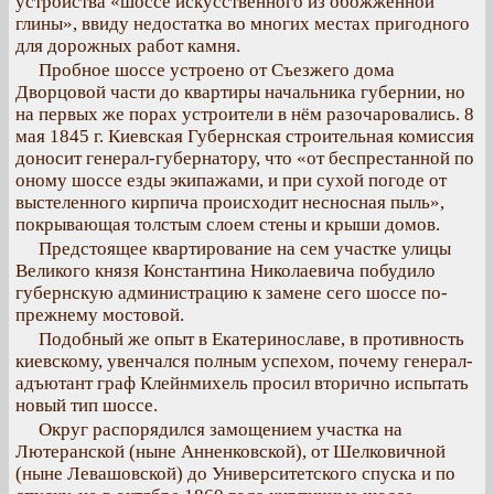
устройства «шоссе искусственного из обожжённой
глины», ввиду недостатка во многих местах пригодного
для дорожных работ камня.
Пробное шоссе устроено от Съезжего дома
Дворцовой части до квартиры начальника губернии, но
на первых же порах устроители в нём разочаровались. 8
мая 1845 г. Киевская Губернская строительная комиссия
доносит генерал-губернатору, что «от беспрестанной по
оному шоссе езды экипажами, и при сухой погоде от
выстеленного кирпича происходит несносная пыль»,
покрывающая толстым слоем стены и крыши домов.
Предстоящее квартирование на сем участке улицы
Великого князя Константина Николаевича побудило
губернскую администрацию к замене сего шоссе по-
прежнему мостовой.
Подобный же опыт в Екатеринославе, в противность
киевскому, увенчался полным успехом, почему генерал-
адъютант граф Клейнмихель просил вторично испытать
новый тип шоссе.
Округ распорядился замощением участка на
Лютеранской (ныне Анненковской), от Шелковичной
(ныне Левашовской) до Университетского спуска и по