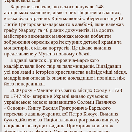
українських слів.
Барсуков зазначав, що всього існувало 148
авторських малюнків, деякі з них збереглися в копіях,
кілька було втрачено. Крім малюнків, збереглися ще 12
листів Григоровича-Барського в альбомі, який належав
графу Уварову, та 48 різних документів. На досить
майстерно виконаних малюнках можна побачити
зображення окремих архітектурних деталей храмів та
монастирів, є кілька портретів. Це цікаве видання
представлене у Музеї в повному обсязі.
Видавці записок Григоровича-Барського
кваліфікували його твір як паломницький. Відвідавши
усі пов'язані з історією християнства найвідоміші місця,
мандрівник описав їх значно докладніше і повніше, ніж
його попередники.
2000 року «Мандри по Святих місцях Сходу з 1723
по 1747 рік» вперше в Україні видало сучасною
українською мовою видавництво Соломії Павличко
«Основи». Книгу Василя Григоровича-Барського
переклав з давньоукраїнської Петро Білоус. Видання
було здійснено за Національною програмою випуску
соціально значущих видань. Примірник книги теж
зберігається у фондах Музею книги і друкарства