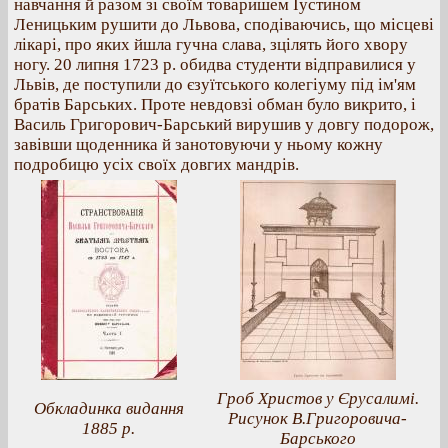
навчання й разом зі своїм товаришем Іустином
Леницьким рушити до Львова, сподіваючись, що місцеві
лікарі, про яких йшла гучна слава, зцілять його хвору
ногу. 20 липня 1723 р. обидва студенти відправилися у
Львів, де поступили до єзуїтського колегіуму під ім'ям
братів Барських. Проте невдовзі обман було викрито, і
Василь Григорович-Барський вирушив у довгу подорож,
завівши щоденника й занотовуючи у ньому кожну
подробицю усіх своїх довгих мандрів.
Гроб Христов у Єрусалимі.
Обкладинка видання
Рисунок В.Григоровича-
1885 р.
Барського