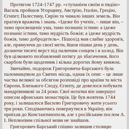
Протягом 1724-1747 рр. «ступаніем своїм и пядію»
Василь пройшов Угорщину, Австрію, Італію, Грецію,
Єгипет, Палестину, Сирію та чимало інших земель. Він
прагнув вражень і знань. «Ідеже бо ученіє, – пише він, –
тамо просвещеніє ума, тамо познаніє істини: а ідеже
познаніє істини, тамо мудрість божія; а ідеже мудрість
божія, тамо добродетель». Пішохід мав слабке здоров'я,
але, прямуючи до своєї мети, йшов пішки день у день,
долаючи тисячі верст під палючим сонцем і в холод. Він
був цілковито позбавлений потягу до збагачення, його
скарбом були щоденник і кілька дорогих йому книжок.
Звичайно, подорож Григоровича-Барського була
паломництвом до Святих місць, однак їх опис – це лише
частка великої за обсягом розповіді про країни та міста
Європи, Близького Сходу, Єгипту, де довелося побувати
мандрівникові за 24 роки. Свої нотатки він завершує
описом афонських монастирів. Це був жовтень 1744
року, і залишалося Василю Григоровичу жити усього
три роки. Сподіваючись повернутися в Україну, він
приїхав до Константинополя, але з російським послом А.
І. Неплюєвим спільної мови не знайшов.
Григорович-Барський спішно залишив столицю