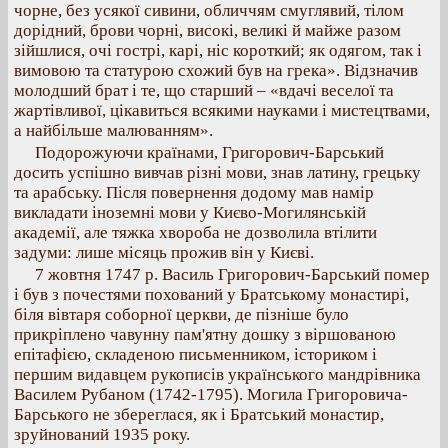
чорне, без усякої сивини, обличчям смуглявий, тілом
дорідний, брови чорні, високі, великі й майже разом
зійшлися, очі гострі, карі, ніс короткий; як одягом, так і
вимовою та статурою схожий був на грека». Відзначив
молодший брат і те, що старший – «вдачі веселої та
жартівливої, цікавиться всякими науками і мистецтвами,
а найбільше малюванням».
Подорожуючи країнами, Григорович-Барський
досить успішно вивчав різні мови, знав латину, грецьку
та арабську. Після повернення додому мав намір
викладати іноземні мови у Києво-Могилянській
академії, але тяжка хвороба не дозволила втілити
задуми: лише місяць прожив він у Києві.
7 жовтня 1747 р. Василь Григорович-Барський помер
і був з почестями похований у Братському монастирі,
біля вівтаря соборної церкви, де пізніше було
прикріплено чавунну пам'ятну дошку з віршованою
епітафією, складеною письменником, істориком і
першим видавцем рукописів українського мандрівника
Василем Рубаном (1742-1795). Могила Григоровича-
Барського не збереглася, як і Братський монастир,
зруйнований 1935 року.