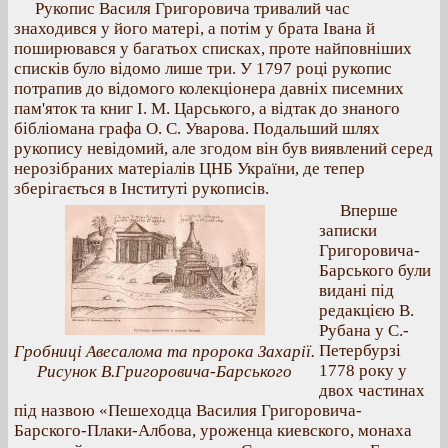
Рукопис Василя Григоровича тривалий час
знаходився у його матері, а потім у брата Івана й
поширювався у багатьох списках, проте найповніших
списків було відомо лише три. У 1797 році рукопис
потрапив до відомого колекціонера давніх писемних
пам'яток та книг І. М. Царського, а відтак до знаного
бібліомана графа О. С. Уварова. Подальший шлях
рукопису невідомий, але згодом він був виявлений серед
нерозібраних матеріалів ЦНБ України, де тепер
зберігається в Інституті рукописів.
Вперше
записки
Григоровича-
Барського були
видані під
редакцією В.
Рубана у С.-
Петербурзі
Гробниці Авесалома та пророка Захарії.
1778 року у
Рисунок В.Григоровича-Барського
двох частинах
під назвою «Пешеходца Василия Григоровича-
Барского-Плаки-Албова, уроженца киевского, монаха