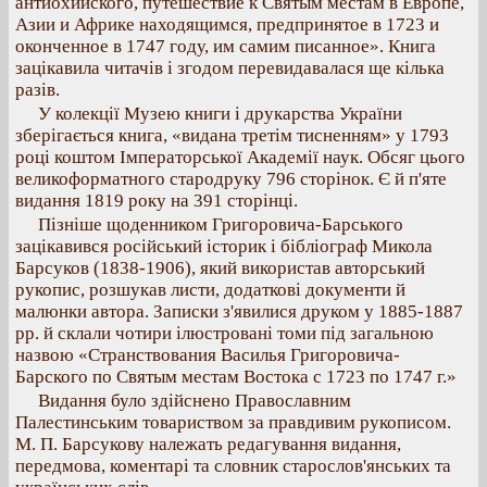
антиохийского, путешествие к Святым местам в Европе,
Азии и Африке находящимся, предпринятое в 1723 и
оконченное в 1747 году, им самим писанное». Книга
зацікавила читачів і згодом перевидавалася ще кілька
разів.
У колекції Музею книги і друкарства України
зберігається книга, «видана третім тисненням» у 1793
році коштом Імператорської Академії наук. Обсяг цього
великоформатного стародруку 796 сторінок. Є й п'яте
видання 1819 року на 391 сторінці.
Пізніше щоденником Григоровича-Барського
зацікавився російський історик і бібліограф Микола
Барсуков (1838-1906), який використав авторський
рукопис, розшукав листи, додаткові документи й
малюнки автора. Записки з'явилися друком у 1885-1887
рр. й склали чотири ілюстровані томи під загальною
назвою «Странствования Василья Григоровича-
Барского по Святым местам Востока с 1723 по 1747 г.»
Видання було здійснено Православним
Палестинським товариством за правдивим рукописом.
М. П. Барсукову належать редагування видання,
передмова, коментарі та словник старослов'янських та