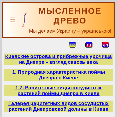
МЫСЛЕННОЕ
ДРЕВО
☰
Мы делаем Украину – українською!
uk
ru
en
Киевские острова и прибрежные урочища
на Днепре – взгляд сквозь века
1. Природная характеристика поймы
Днепра в Киеве
1.7. Раритетные виды сосудистых
растений поймы Днепра в Киеве
Галерея раритетных видов сосудистых
растений Днепровской долины в Киеве