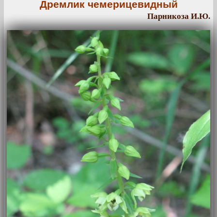
Дремлик чемерицевидный
Парникоза И.Ю.