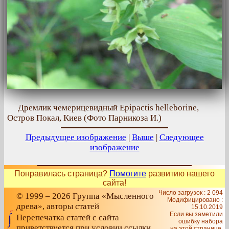
Дремлик чемерицевидный Epipactis helleborine,
Остров Покал, Киев (Фото Парникоза И.)
Предыдущее изображение
|
Выше
|
Следующее
изображение
Понравилась страница?
Помогите
развитию нашего
сайта!
Число загрузок : 2 094
© 1999 – 2026 Группа «Мысленного
Модифицировано :
древа», авторы статей
15.10.2019
Если вы заметили
Перепечатка статей с сайта
ошибку набора
приветствуется при условии ссылки
на этой странице,