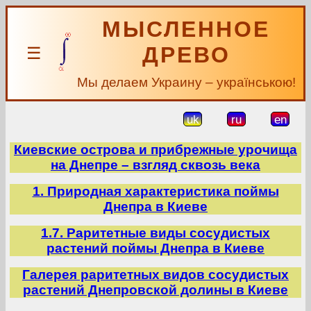
МЫСЛЕННОЕ
ДРЕВО
☰
Мы делаем Украину – українською!
uk
ru
en
Киевские острова и прибрежные урочища
на Днепре – взгляд сквозь века
1. Природная характеристика поймы
Днепра в Киеве
1.7. Раритетные виды сосудистых
растений поймы Днепра в Киеве
Галерея раритетных видов сосудистых
растений Днепровской долины в Киеве