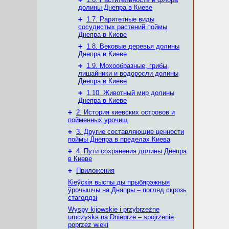
долины Днепра в Киеве
+
1.7. Раритетные виды
сосудистых растений поймы
Днепра в Киеве
+
1.8. Вековые деревья долины
Днепра в Киеве
+
1.9. Мохообразные, грибы,
лишайники и водоросли долины
Днепра в Киеве
+
1.10. Животный мир долины
Днепра в Киеве
+
2. История киевских островов и
пойменных урочищ
+
3. Другие составляющие ценности
поймы Днепра в пределах Киева
+
4. Пути сохранения долины Днепра
в Киеве
+
Приложения
Кіеўскія выспы ды прыбярэжныя
ўрочышчы на Дняпры – погляд скрозь
стагоддзі
Wyspy kijowskie i przybrzeżne
uroczyska na Dnieprze – spojrzenie
poprzez wieki