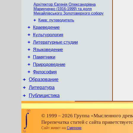
Архітектор Євгенія Олександрівна
Маринченко (1916-1999) та доля
Михайлівського Золотоверхого собору
+
Киев: путеводитель
+
Краеведение
+
Культурология
+
Литературные студии
+
Языковедение
+
Памятники
+
Природоведние
+
Философия
+
Образование
+
Литература
+
Публицистика
© 1999 – 2026 Группа «Мысленного древа
Перепечатка статей с сайта приветствует
Сайт живет на
Смереке