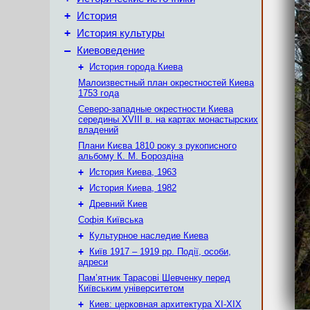
+
История
+
История культуры
–
Киевоведение
+
История города Киева
Малоизвестный план окрестностей Киева
1753 года
Северо-западные окрестности Киева
середины XVIII в. на картах монастырских
владений
Плани Києва 1810 року з рукописного
альбому К. М. Бороздіна
+
История Киева, 1963
+
История Киева, 1982
+
Древний Киев
Софія Київська
+
Культурное наследие Киева
+
Київ 1917 – 1919 рр. Події, особи,
адреси
Пам’ятник Тарасові Шевченку перед
Київським університетом
+
Киев: церковная архитектура XI-XIX