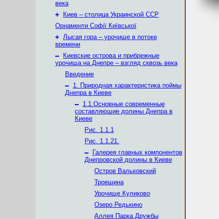
века
+
Киев – столица Украинской ССР
Орнаменти Софії Київської
+
Лысая гора – урочище в потоке
времени
–
Киевские острова и прибрежные
урочища на Днепре – взгляд сквозь века
Введение
–
1. Природная характеристика поймы
Днепра в Киеве
–
1.1.Основные современные
составляющие долины Днепра в
Киеве
Рис. 1.1.1
Рис. 1.1.21.
–
Галерея главных компонентов
Днепровской долины в Киеве
Остров Вальковский
Троещина
Урочище Куликово
Озеро Редькино
Аллея Парка Дружбы