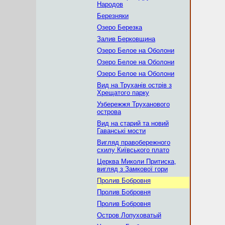
Народов
Березняки
Озеро Березка
Залив Берковщина
Озеро Белое на Оболони
Озеро Белое на Оболони
Озеро Белое на Оболони
Вид на Труханів острів з
Хрещатого парку
Узбережжя Труханового
острова
Вид на старий та новий
Гаванські мости
Вигляд правобережного
схилу Київського плато
Церква Миколи Притиска,
вигляд з Замкової гори
Пролив Бобровня
Пролив Бобровня
Пролив Бобровня
Остров Лопуховатый