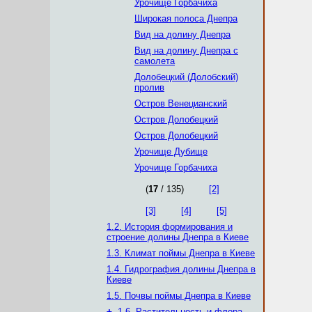
Урочище Горбачиха
Широкая полоса Днепра
Вид на долину Днепра
Вид на долину Днепра с
самолета
Долобецкий (Долобский)
пролив
Остров Венецианский
Остров Долобецкий
Остров Долобецкий
Урочище Дубище
Урочище Горбачиха
(
17
/ 135)
[2]
[3]
[4]
[5]
1.2. История формирования и
строение долины Днепра в Киеве
1.3. Климат поймы Днепра в Киеве
1.4. Гидрография долины Днепра в
Киеве
1.5. Почвы поймы Днепра в Киеве
+
1.6. Растительность и флора