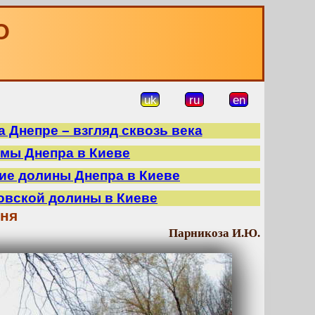
О
uk
ru
en
 Днепре – взгляд сквозь века
ймы Днепра в Киеве
ие долины Днепра в Киеве
овской долины в Киеве
ня
Парникоза И.Ю.