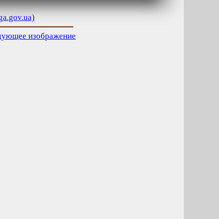
ga.gov.ua)
дующее изображение