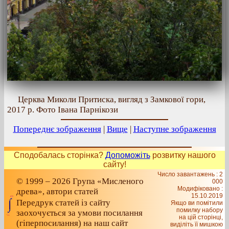
Церква Миколи Притиска, вигляд з Замкової гори,
2017 р. Фото Івана Парнікози
Попереднє зображення
|
Вище
|
Наступне зображення
Сподобалась сторінка?
Допоможіть
розвитку нашого
сайту!
Число завантажень : 2
© 1999 – 2026 Група «Мисленого
000
Модифіковано :
древа», автори статей
15.10.2019
Передрук статей із сайту
Якщо ви помітили
помилку набору
заохочується за умови посилання
на цiй сторiнцi,
(гіперпосилання) на наш сайт
видiлiть її мишкою