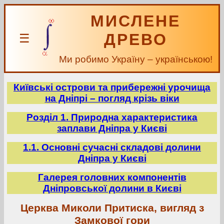
МИСЛЕНЕ
ДРЕВО
☰
Ми робимо Україну – українською!
Київські острови та прибережні урочища
на Дніпрі – погляд крізь віки
Розділ 1. Природна характеристика
заплави Дніпра у Києві
1.1. Основні сучасні складові долини
Дніпра у Києві
Галерея головних компонентів
Дніпровської долини в Києві
Церква Миколи Притиска, вигляд з
Замкової гори