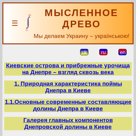
МЫСЛЕННОЕ
ДРЕВО
☰
Мы делаем Украину – українською!
uk
ru
en
Киевские острова и прибрежные урочища
на Днепре – взгляд сквозь века
1. Природная характеристика поймы
Днепра в Киеве
1.1.Основные современные составляющие
долины Днепра в Киеве
Галерея главных компонентов
Днепровской долины в Киеве