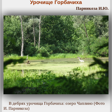
Урочище Горбачиха
Парникоза И.Ю.
В дебрях урочища Горбачиха: озеро Чаплино (Фото
И. Парникоза)