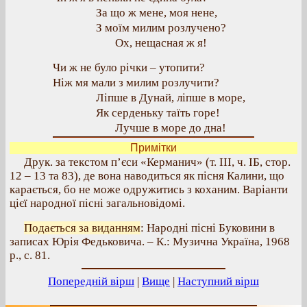
За що ж мене, моя нене,
З моїм милим розлучено?
Ох, нещасная ж я!
Чи ж не було річки – утопити?
Ніж мя мали з милим розлучити?
Ліпше в Дунай, ліпше в море,
Як серденьку таїть горе!
Лучше в море до дна!
Примітки
Друк. за текстом п’єси «Керманич» (т. III, ч. ІБ, стор.
12 – 13 та 83), де вона наводиться як пісня Калини, що
карається, бо не може одружитись з коханим. Варіанти
цієї народної пісні загальновідомі.
Подається за виданням
: Народні пісні Буковини в
записах Юрія Федьковича. – К.: Музична Україна, 1968
р., с. 81.
Попередній вірш
|
Вище
|
Наступний вірш