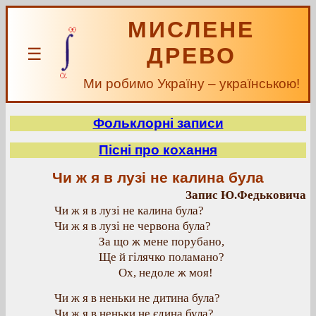
МИСЛЕНЕ
ДРЕВО
☰
Ми робимо Україну – українською!
Фольклорні записи
Пісні про кохання
Чи ж я в лузі не калина була
Запис Ю.Федьковича
Чи ж я в лузі не калина була?
Чи ж я в лузі не червона була?
За що ж мене порубано,
Ще й гілячко поламано?
Ох, недоле ж моя!
Чи ж я в неньки не дитина була?
Чи ж я в неньки не єдина була?