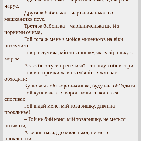
чарує,
Друга ж бабонька – чарівниченька що
мешканєчко псує.
Третя ж бабонька – чарівниченька ще й з
чорними очима,
Гой тота ж мене з мойов миленьков на віки
розлучила,
Гой розлучила, мій товаришку, як ту зіроньку з
морем,
А я ж бо з туги превеликої – та піду собі в гори!
Гой ви горочки ж, ви кам’янії, тяжко вас
обходити:
Купю ж я собі ворон-коника, буду вас об’їздити.
Гой купив же ж я ворон-коника, коник ся
спотикає –
Гой відай мене, мій товаришку, дівчина
проклинає!
– Гой не бий коня, мій товаришку, не меться
потикати,
А верни назад до миленької, не ме тя
проклинати.