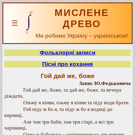
МИСЛЕНЕ
ДРЕВО
☰
Ми робимо Україну – українською!
Фольклорні записи
Пісні про кохання
Гой дай же, боже
Запис Ю.Федьковича
Гой дай же, боже, та дай же, боже, та вечера
діждати,
Озьму я кінви, озьму я кінви та піду води брати.
Гой піду ж бо я, та піду ж бо я водиці до
кирниці,
Але там три баби, там три старі, а всі три
чарівниці.
Одна ж бабонька – чарівниченька, що корови