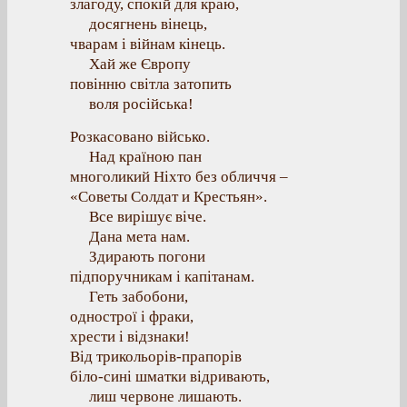
злагоду, спокій для краю,
досягнень вінець,
чварам і війнам кінець.
Хай же Європу
повінню світла затопить
воля російська!
Розкасовано військо.
Над країною пан
многоликий Ніхто без обличчя –
«Советы Солдат и Крестьян».
Все вирішує віче.
Дана мета нам.
Здирають погони
підпоручникам і капітанам.
Геть забобони,
однострої і фраки,
хрести і відзнаки!
Від трикольорів-прапорів
біло-сині шматки відривають,
лиш червоне лишають.