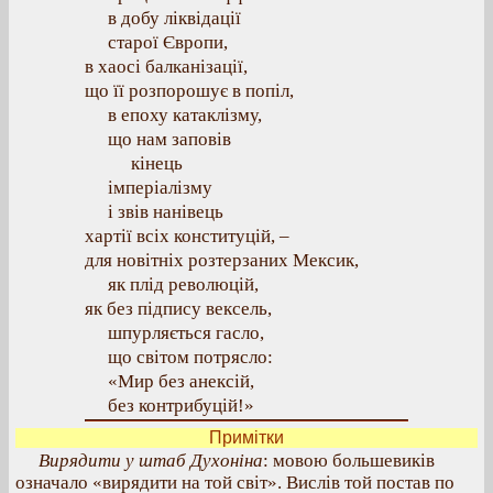
в добу ліквідації
старої Європи,
в хаосі балканізації,
що її розпорошує в попіл,
в епоху катаклізму,
що нам заповів
кінець
імперіалізму
і звів нанівець
хартії всіх конституцій, –
для новітніх розтерзаних Мексик,
як плід революцій,
як без підпису вексель,
шпурляється гасло,
що світом потрясло:
«Мир без анексій,
без контрибуцій!»
Примітки
Вирядити у штаб Духоніна
: мовою большевиків
означало «вирядити на той світ». Вислів той постав по