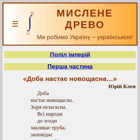
МИСЛЕНЕ
ДРЕВО
☰
Ми робимо Україну – українською!
Попіл імперій
Перша частина
«Доба настає новощасна…»
Юрій Клен
Доба
настає новощасна.
Зоря незагасна.
Всі народи
до згоди
закликає труба,
заповідає