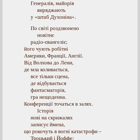
Генералів, майорів
виряджають
у «штаб Духоніна».
По світі роздзвонено
новітнє
радіо-євангеліє;
його чують робітні
Америки, Франції, Англії.
Від Волхова до Лени,
де мла коливається,
все тільки сцена,
де відбувається
фантасмагорія,
гра нещоденна.
Конференції точаться в залях.
Історія
нові на скрижалях
записує ймена,
що рокочуть в вогні катастрофи –
Троцький і Йоффе: