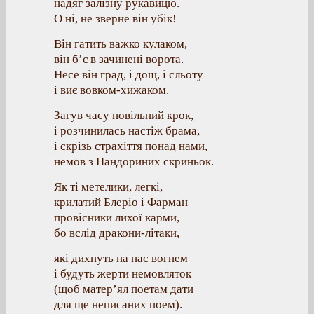
надяг залізну рукавицю.
О ні, не зверне він убік!
Він гатить важко кулаком,
він б’є в зачинені ворота.
Несе він град, і дощ, і сльоту
і виє вовком-хижаком.
Загув часу повільний крок,
і розчинилась настіж брама,
і скрізь страхіття понад нами,
немов з Пандориних скриньок.
Як ті метелики, легкі,
крилатий Блеріо і Фарман
провісники лихої карми,
бо вслід дракони-літаки,
які дихнуть на нас вогнем
і будуть жерти немовляток
(щоб матер’ял поетам дати
для ще неписаних поем).