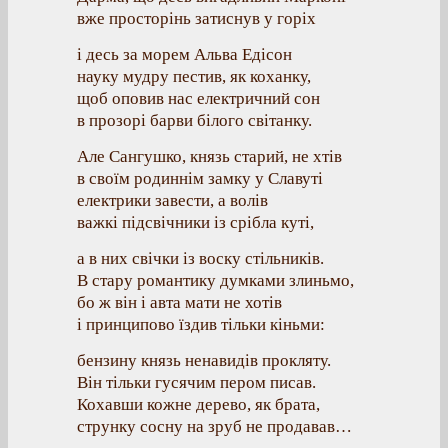
вже просторінь затиснув у горіх
і десь за морем Альва Едісон
науку мудру пестив, як коханку,
щоб оповив нас електричний сон
в прозорі барви білого світанку.
Але Сангушко, князь старий, не хтів
в своїм родиннім замку у Славуті
електрики завести, а волів
важкі підсвічники із срібла куті,
а в них свічки із воску стільників.
В стару романтику думками злиньмо,
бо ж він і авта мати не хотів
і принципово їздив тільки кіньми:
бензину князь ненавидів прокляту.
Він тільки гусячим пером писав.
Кохавши кожне дерево, як брата,
струнку сосну на зруб не продавав…