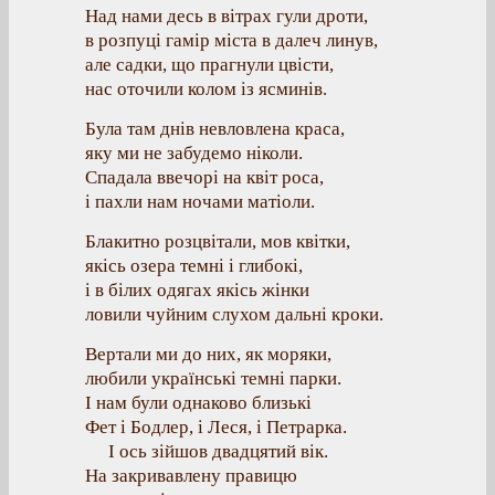
Над нами десь в вітрах гули дроти,
в розпуці гамір міста в далеч линув,
але садки, що прагнули цвісти,
нас оточили колом із ясминів.
Була там днів невловлена краса,
яку ми не забудемо ніколи.
Спадала ввечорі на квіт роса,
і пахли нам ночами матіоли.
Блакитно розцвітали, мов квітки,
якісь озера темні і глибокі,
і в білих одягах якісь жінки
ловили чуйним слухом дальні кроки.
Вертали ми до них, як моряки,
любили українські темні парки.
І нам були однаково близькі
Фет і Бодлер, і Леся, і Петрарка.
І ось зійшов двадцятий вік.
На закривавлену правицю