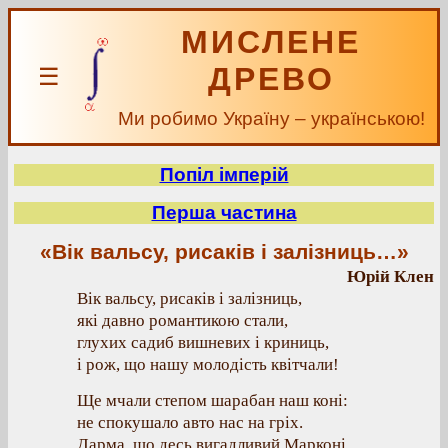
МИСЛЕНЕ
ДРЕВО
☰
Ми робимо Україну – українською!
Попіл імперій
Перша частина
«Вік вальсу, рисаків і залізниць…»
Юрій Клен
Вік вальсу, рисаків і залізниць,
які давно романтикою стали,
глухих садиб вишневих і криниць,
і рож, що нашу молодість квітчали!
Ще мчали степом шарабан наш коні:
не спокушало авто нас на гріх.
Дарма, що десь вигадливий Марконі