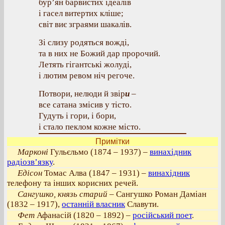
бур’ян барвистих ідеалів
і гасел витертих кліше;
світ виє зграями шакалів.
Зі слизу родяться вожді,
та в них не Божий дар пророчий.
Летять гігантські жолуді,
і лютим ревом ніч регоче.
Потвори, нелюди й звір
и
–
все сатана змісив у тісто.
Гудуть і гори, і бори,
і стало пеклом кожне місто.
Примітки
Марконі
Гульєльмо (1874 – 1937) –
винахідник
радіозв’язку
.
Едісон
Томас Алва (1847 – 1931) –
винахідник
телефону та інших корисних речей.
Сангушко, князь старий
– Сангушко Роман Даміан
(1832 – 1917),
останній власник
Славути.
Фет
Афанасій (1820 – 1892) –
російський поет
.