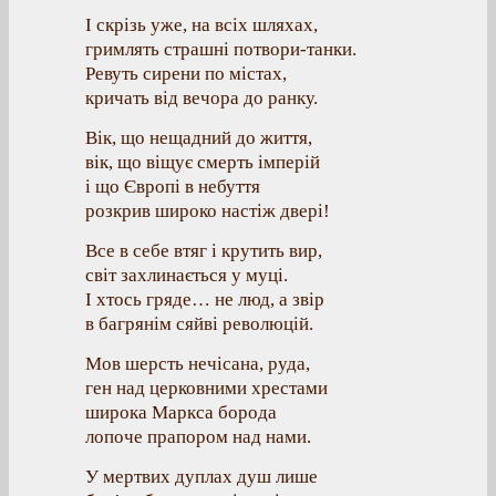
І скрізь уже, на всіх шляхах,
гримлять страшні потвори-танки.
Ревуть сирени по містах,
кричать від вечора до ранку.
Вік, що нещадний до життя,
вік, що віщує смерть імперій
і що Європі в небуття
розкрив широко настіж двері!
Все в себе втяг і крутить вир,
світ захлинається у муці.
І хтось гряде… не люд, а звір
в багрянім сяйві революцій.
Мов шерсть нечісана, руда,
ген над церковними хрестами
широка Маркса борода
лопоче прапором над нами.
У мертвих дуплах душ лише