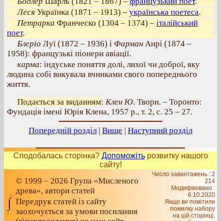
Бодлер
Шарль (1821 – 1867) –
французький поет
.
Леся
Українка (1871 – 1913) –
українська поетеса
.
Петрарка
Франческо (1304 – 1374) –
італійський
поет
.
Блеріо
Луї (1872 – 1936) і
Фарман
Анрі (1874 –
1958): французькі піонери авіації.
карма
: індуське поняття долі, лихої чи доброї, яку
людина собі викувала вчинками свого попереднього
життя.
Подається за виданням
:
Клен Ю.
Твори. – Торонто:
Фундація імені Юрія Клена, 1957 р., т. 2, с. 25 – 27.
Попередній розділ
|
Вище
|
Наступний розділ
Сподобалась сторінка?
Допоможіть
розвитку нашого
сайту!
Число завантажень : 2
© 1999 – 2026 Група «Мисленого
214
Модифіковано :
древа», автори статей
6.10.2020
Передрук статей із сайту
Якщо ви помітили
помилку набору
заохочується за умови посилання
на цiй сторiнцi,