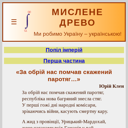
МИСЛЕНЕ
ДРЕВО
☰
Ми робимо Україну – українською!
Попіл імперій
Перша частина
«За обрій нас помчав скажений
паротяг…»
Юрій Клен
За обрій нас помчав скажений паротяг,
республіка нова багряний знесла стяг.
У перші гожі дні народні комісари,
зрікаючись війни, касують смертну кару.
А жид з провінції, Урицький-Мардохай,
жене наганами всіх Гаманів у рай.