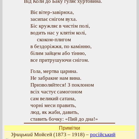
Від Коли до Баку гуляє хуртовина.
Віє вітер-завірюха,
засипає снігом вуха.
Біс кружляє в чистім полі,
водить нас у клятім колі,
скоком-плигом
в бездоріжжя, по камінню,
білим зайцем або тінню,
все притрушуючи снігом.
Гола, мертва царина.
Не забракне нам вина.
Призволяйтеся! З поклоном
всіх частує самогоном
сам великий сатана,
чорні меси править,
люд, як жаби, давить,
ставить бочку: «Пий до дна!»
Примітки
Урицький
Мойсей (1873 – 1918) –
російський