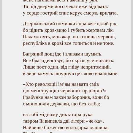
Та під дверми його чекає вже відплата:
у серце гострий спис керує смерть крилата.
Дзержинський поминки справляє цілий рік,
бо цідить кров-вино і губить жертвам лік.
Палахкотять, мов жар, полотнища червоні,
республіка в крові все топиться й не тоне.
Багряний дощ іде і зливами шумить.
Все благоденствує, бо скрізь усе мовчить.
Лише поет один, від гніву непритомний,
в лице комусь шпурнув це слово вікопомне:
«Хто революції ім’ям назвати смів
цю менструацію червоних прапорів?»
Грабунки нам закон заборонив, вони бо
є монополія держави, що без хліба;
на лобі мідному диктатора рука
тавром їй випекла дві літери «че-ка».
Найвище божество володарка-машина.