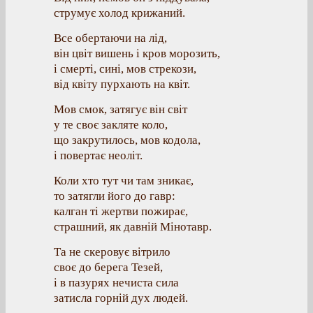
струмує холод крижаний.
Все обертаючи на лід,
він цвіт вишень і кров морозить,
і смерті, сині, мов стрекози,
від квіту пурхають на квіт.
Мов смок, затягує він світ
у те своє закляте коло,
що закрутилось, мов кодола,
і повертає неоліт.
Коли хто тут чи там зникає,
то затягли його до гавр:
калган ті жертви пожирає,
страшний, як давній Мінотавр.
Та не скеровує вітрило
своє до берега Тезей,
і в пазурях нечиста сила
затисла горній дух людей.