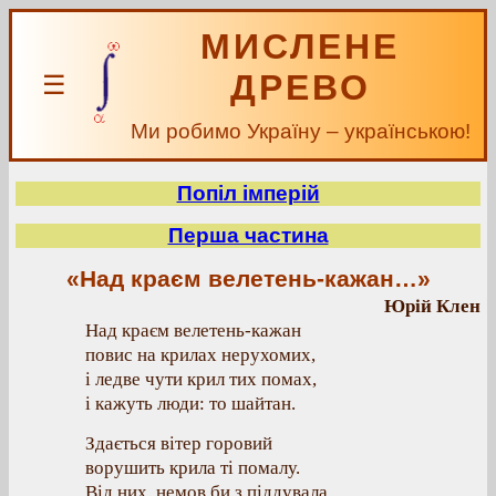
МИСЛЕНЕ
ДРЕВО
☰
Ми робимо Україну – українською!
Попіл імперій
Перша частина
«Над краєм велетень-кажан…»
Юрій Клен
Над краєм велетень-кажан
повис на крилах нерухомих,
і ледве чути крил тих помах,
і кажуть люди: то шайтан.
Здається вітер горовий
ворушить крила ті помалу.
Від них, немов би з піддувала,