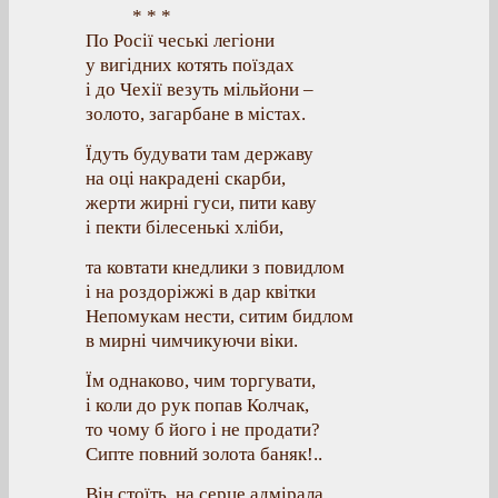
* * *
По Росії чеські легіони
у вигідних котять поїздах
і до Чехії везуть мільйони –
золото, загарбане в містах.
Їдуть будувати там державу
на оці накрадені скарби,
жерти жирні гуси, пити каву
і пекти білесенькі хліби,
та ковтати кнедлики з повидлом
і на роздоріжжі в дар квітки
Непомукам нести, ситим бидлом
в мирні чимчикуючи віки.
Їм однаково, чим торгувати,
і коли до рук попав Колчак,
то чому б його і не продати?
Сипте повний золота баняк!..
Він стоїть, на серце адмірала