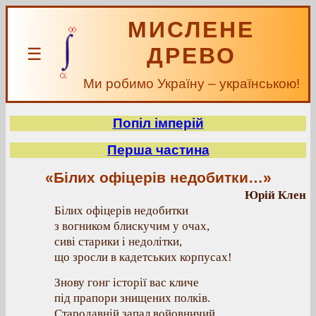
МИСЛЕНЕ
ДРЕВО
☰
Ми робимо Україну – українською!
Попіл імперій
Перша частина
«Білих офіцерів недобитки…»
Юрій Клен
Білих офіцерів недобитки
з вогником блискучим у очах,
сиві старики і недолітки,
що зросли в кадетських корпусах!
Знову гонг історії вас кличе
під прапори знищених полків.
Стародавній запал войовничий,