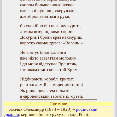
скопом большевицькі вояки
вже свої рушниці скерували,
але зброя валиться з руки,
бо спокійно він цигарку курить,
димом вітер підвіває скронь.
Докурив і брови враз нахмурив,
коротко скомандував: «Вогонь!»
Не врятує білої фаланги
вже ніхто завзяттям молодим,
і до моря відступає Врангель,
і мішком стає скелястий Крим.
Підбирають кораблі крилаті
рештки армій – зморених гостей.
Як рідкі, цікаві експонати,
в європейський звозять їх музей.
Примітки
Колчак
Олександр (1874 – 1920) –
російський
адмірал
, керівник білого руху на сході Росії.