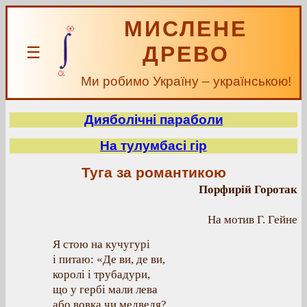
МИСЛЕНЕ
ДРЕВО
☰
Ми робимо Україну – українською!
Дияболічні параболи
На тулумбасі гір
Туга за романтикою
Порфирій Горотак
На мотив Г. Гейне
Я стою на кучугурі
і питаю: «Де ви, де ви,
королі і трубадури,
що у гербі мали лева
або вовка чи медведя?