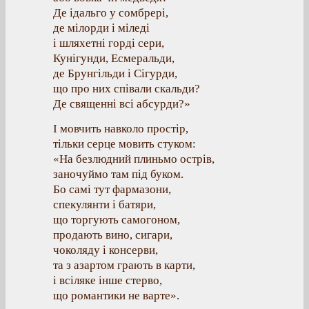
Де ідальго у сомбрері,
де мілорди і міледі
і шляхетні горді сери,
Кунігунди, Есмеральди,
де Брунгільди і Сігурди,
що про них співали скальди?
Де священні всі абсурди?»
І мовчить навколо простір,
тільки серце мовить стуком:
«На безлюдний плиньмо острів,
заночуймо там під буком.
Бо самі тут фармазони,
спекулянти і батяри,
що торгують самогоном,
продають вино, сигари,
чоколяду і консерви,
та з азартом грають в карти,
і всіляке інше стерво,
що романтики не варте».