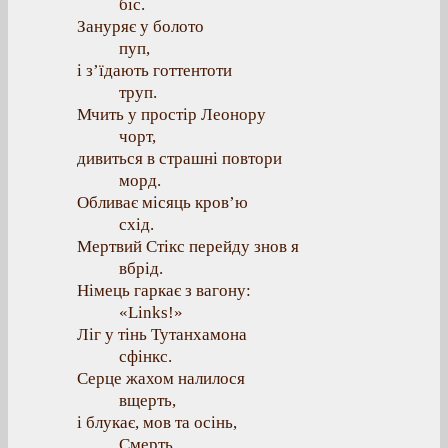
біс.
Зануряє у болото
пуп,
і з’їдають готтентоти
труп.
Мчить у простір Леонору
чорт,
дивиться в страшні повтори
морд.
Обливає місяць кров’ю
схід.
Мертвий Стікс перейду знов я
вбрід.
Німець гаркає з вагону:
«Links!»
Ліг у тінь Тутанхамона
сфінкс.
Серце жахом налилося
вщерть,
і блукає, мов та осінь,
Смерть.