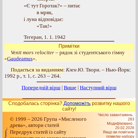
«Є тут Горотак?» – питає
в мряк,
і луна відповідає:
«Так!»
Тегеран, 1. 1. 1942
Примітки
Venit mors velociter
– рядок зі студентського гімну
«
Gaudeamus
».
Подається за виданням
:
Клен Ю.
Твори. – Нью-Йорк:
1992 р., т. 1, с. 263 – 264.
Попередній вірш
|
Вище
|
Наступний вірш
Сподобалась сторінка?
Допоможіть
розвитку нашого
сайту!
Число завантажень :
© 1999 – 2026 Група «Мисленого
283
Модифіковано :
древа», автори статей
20.02.2026
Передрук статей із сайту
Якщо ви помітили
помилку набору