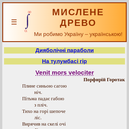
МИСЛЕНЕ
ДРЕВО
☰
Ми робимо Україну – українською!
Дияболічні параболи
На тулумбасі гір
Venit mors velociter
Порфирій Горотак
Плине синьою сагою
ніч.
Пітьма падає габою
з пліч.
Тихо на горі шепоче
ліс.
Вирячив на скелі очі