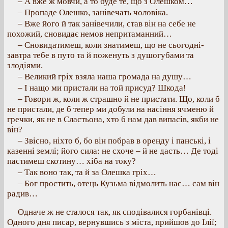
– А вже ж мовчи, а то буде те, що з Олешком…
– Пропаде Олешко, занівечать чоловіка.
– Вже його й так занівечили, став він на себе не
похожий, сновидає немов непритаманний…
– Сновидатимеш, коли знатимеш, що не сьогодні-
завтра тебе в путо та й поженуть з душогубами та
злодіями.
– Великий гріх взяла наша громада на душу…
– І нащо ми пристали на той присуд? Шкода!
– Говори ж, коли ж страшно й не пристати. Що, коли б
не пристали, де б тепер ми добули на насіння ячменю й
гречки, як не в Сластьона, хто б нам дав випасів, якби не
він?
– Звісно, ніхто б, бо він побрав в оренду і панські, і
казенні землі; його сила: не схоче – й не дасть… Де тоді
пастимеш скотину… хіба на току?
– Так воно так, та й за Олешка гріх…
– Бог простить
, отець Кузьма відмолить нас… сам він
радив
…
Одначе ж не сталося так, як сподівалися горбанівці.
Одного дня писар, вернувшись з міста, прийшов до Ілії;