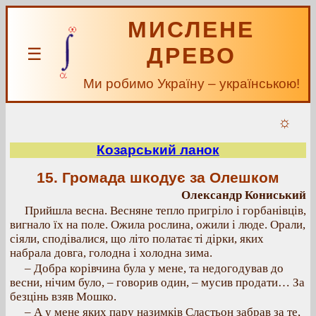
МИСЛЕНЕ
ДРЕВО
☰
Ми робимо Україну – українською!
☼
Козарський ланок
15. Громада шкодує за Олешком
Олександр Кониський
Прийшла весна. Весняне тепло пригріло і горбанівців,
вигнало їх на поле. Ожила рослина, ожили і люде. Орали,
сіяли, сподівалися, що літо полатає ті дірки, яких
набрала довга, голодна і холодна зима.
– Добра корівчина була у мене, та недогодував до
весни, нічим було, – говорив один, – мусив продати… За
безцінь взяв Мошко.
– А у мене яких пару назимків Сластьон забрав за те,