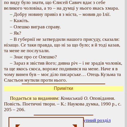
по виду було знати, що Єлисей Савич вдає з себе
великого чоловіка, а то – на думці у нього якась хмара.
– Добру новину привіз я з міста, – мовив до Ілії.
– Кажіть.
– Олешко виграв справу.
– Як?
– В губернії не затвердили нашого присуду, сказали:
нізащо. Се таки правда, що ні за що було; я й тоді казав,
та мене не послухали.
– Знає про се Олешко?
– Зараз я звістив його; дивна річ – і не зрадів чоловік,
та ще якось скоса, вороже подивився на мене. Наче я в
чому винен був – моє діло писарське… Отець Кузьма та
Сластьон мутили проти нього.
Примітки
Подається за виданням
:
Кониський О.
Оповідання.
Повість. Поетичні твори. – К.: Наукова думка, 1990 р., с.
205 – 206.
Попередній розділ
|
Вище
|
Наступний розділ