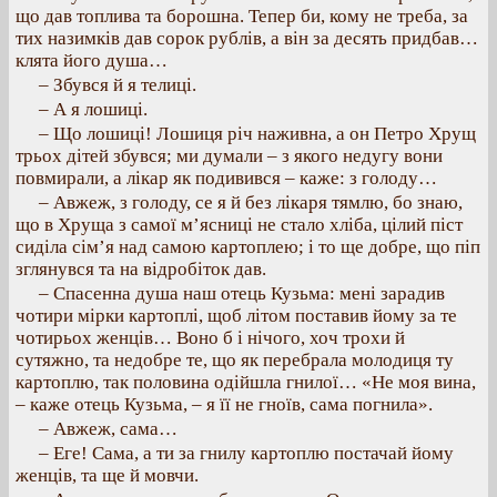
що дав топлива та борошна. Тепер би, кому не треба, за
тих назимків дав сорок рублів, а він за десять придбав…
клята його душа…
– Збувся й я телиці.
– А я лошиці.
– Що лошиці! Лошиця річ наживна, а он Петро Хрущ
трьох дітей збувся; ми думали – з якого недугу вони
повмирали, а лікар як подивився – каже: з голоду…
– Авжеж, з голоду, се я й без лікаря тямлю, бо знаю,
що в Хруща з самої м’ясниці не стало хліба, цілий піст
сиділа сім’я над самою картоплею; і то ще добре, що піп
зглянувся та на відробіток дав.
– Спасенна душа наш отець Кузьма: мені зарадив
чотири мірки картоплі, щоб літом поставив йому за те
чотирьох женців… Воно б і нічого, хоч трохи й
сутяжно, та недобре те, що як перебрала молодиця ту
картоплю, так половина одійшла гнилої… «Не моя вина,
– каже отець Кузьма, – я її не гноїв, сама погнила».
– Авжеж, сама…
– Еге! Сама, а ти за гнилу картоплю постачай йому
женців, та ще й мовчи.