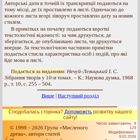
Авторські дати в точній їх транскрипції подаються на
тому місці, де їх проставлено в листі. Одночасно до
кожного листа вгорі ліворуч проставлено дату за новим
стилем.
В примітках на початку подаються короткі
текстологічні відомості: за чим друкується, де
зберігається, де опубліковано листа, чи друкується
вперше. За текстологічною частиною примітки
подається стисла характеристика осіб і подій, про які
йде мова в листі.
Подається за виданням
:
Нечуй-Левицький І. С.
Зібрання творів у 10-и томах. – К.: Наукова думка, 1968
р., т. 10, с. 255 – 504.
Вище
|
Наступний розділ
Сподобалась сторінка?
Допоможіть
розвитку нашого
сайту!
Число завантажень : 9
© 1999 – 2026 Група «Мисленого
129
Модифіковано :
древа», автори статей
9.02.2026