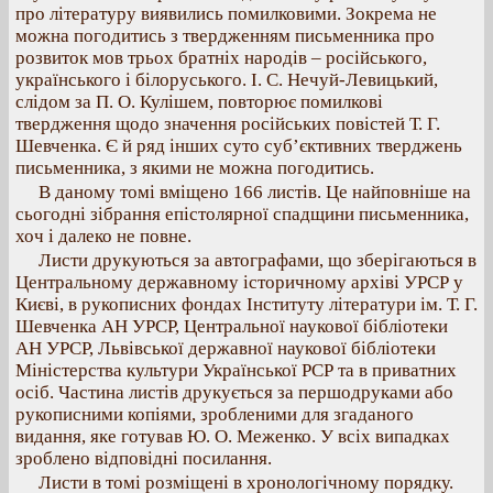
про літературу виявились помилковими. Зокрема не
можна погодитись з твердженням письменника про
розвиток мов трьох братніх народів – російського,
українського і білоруського. І. С. Нечуй-Левицький,
слідом за П. О. Кулішем, повторює помилкові
твердження щодо значення російських повістей Т. Г.
Шевченка. Є й ряд інших суто суб’єктивних тверджень
письменника, з якими не можна погодитись.
В даному томі вміщено 166 листів. Це найповніше на
сьогодні зібрання епістолярної спадщини письменника,
хоч і далеко не повне.
Листи друкуються за автографами, що зберігаються в
Центральному державному історичному архіві УРСР у
Києві, в рукописних фондах Інституту літератури ім. Т. Г.
Шевченка АН УРСР, Центральної наукової бібліотеки
АН УРСР, Львівської державної наукової бібліотеки
Міністерства культури Української РСР та в приватних
осіб. Частина листів друкується за першодруками або
рукописними копіями, зробленими для згаданого
видання, яке готував Ю. О. Меженко. У всіх випадках
зроблено відповідні посилання.
Листи в томі розміщені в хронологічному порядку.