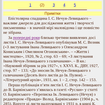
1
(2)
3
4
5
Примітки
Епістолярна спадщина І. С. Нечуя-Левицького –
важливе джерело для дослідження життя і творчості
письменника – в значній мірі маловідома і ще повністю
не зібрана.
За
попередні роки
близько третини виявлених досі
листів І. С. Нечуя-Левицького опублікував М. С. Возняк
(«З листування Івана Левицького з Олександром
Кониським і Омеляном Огоновським». – «Життя і
мистецтво», 1920, № 2, стор. 63 – 69; «З листування
Івана Нечуя-Левицького з галичанами». – В кн.:
«Науковий збірник за рік 1927», т. XXVI. К., ДВУ, 1927,
стор. 97 – 133; «До зносин Ів. Нечуя-Левицького з
галичанами (Десять його листів до Ів. Пулюя). –
«Літературний архів», 1931, кн. 1 – 2, стор. 142 – 153.
Перша публікація п’яти листів І. С. Нечуя-Левицького
до В. Барвінського з’явилась в газеті «Руслан» у статті
О. Барвінського «Переписка Ів. Левицького (Нечуя) з
редактором «Правди» Волод. Барвінським» (1904 р., ч.
285). Вдруге ці листи надруковані у 1931 р. в книзі К.