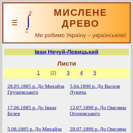
МИСЛЕНЕ
ДРЕВО
☰
Ми робимо Україну – українською!
Іван Нечуй-Левицький
Листи
1
(2)
3
4
5
28.05.1885 р.
До Михайла
5.04.1890 р.
До Василя
Грушевського
Лукича
17.06.1885 р.
До Івана
12.07.1890 р.
До Омеляна
Белея
Огоновського
5.08.1885 р.
До Михайла
28.07.1890 р.
До Омеляна