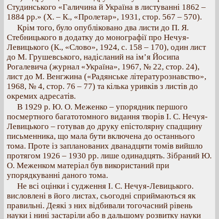
Студинського «Галичина й Україна в листуванні 1862 –
1884 рр.» (X. – К., «Пролетар», 1931, стор. 567 – 570).
Крім того, було опубліковано два листи до П. Я.
Стебницького в додатку до монографії про Нечуя-
Левицького (К., «Слово», 1924, с. 158 – 170), один лист
до М. Грушевського, надісланий на ім’я Йосипа
Рогалевича (журнал «Україна», 1967, № 22, стор. 24),
лист до М. Венгжина («Радянське літературознавство»,
1968, № 4, стор. 76 – 77) та кілька уривків з листів до
окремих адресатів.
В 1929 р. Ю. О. Меженко – упорядник першого
посмертного багатотомного видання творів І. С. Нечуя-
Левицького – готував до друку епістолярну спадщину
письменника, що мала бути включена до останнього
тома. Проте із запланованих дванадцяти томів вийшло
протягом 1926 – 1930 рр. лише одинадцять. Зібраний Ю.
О. Меженком матеріал був використаний при
упорядкуванні даного тома.
Не всі оцінки і судження І. С. Нечуя-Левицького.
висловлені в його листах, сьогодні сприймаються як
правильні. Деякі з них відбивали тогочасний рівень
науки і нині застаріли або в дальшому розвитку науки