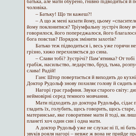
батька, але мати обурено, гнівно підводиться й п
чоловіка.
– Батьку! Що ти кажеш?!
– А що ж мені казати йому, цьому «спасител
йому поклонитися? Тріумфальну зустріч йому в
говорилося, його попереджалося, його благалося
бога повстав? Порядок змінити захотів?
Батько теж підводиться і, весь уже горячи н
грізно, хижо перехиляється до сина.
– Слави тобі? Зустрічі? Пам’ятника? От тобі
грабіж, насильство, ледарство, бруд, тьма, розпу
слава! Радій!
Ганс Штор повертається й виходить до кухн
Доктор Рудольф знову похиляє голову й сидить 
Нагорі грає графиня. Звуки старого світу: ди
неймовірні серед темного мовчання.
Мати підходить до доктора Рудольфа, сідає п
гладить їх, голубить, щось говорить, щось старе,
материнське, яке говоритиме мати й тоді, як ли
планеті хоч один син і одна мати.
А доктор Рудольф уже не слухає ні її, ні бат
звуків рояля нагорі – невже ж вона не прийде пр