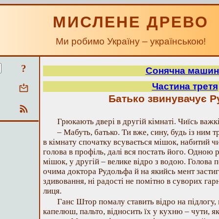
МИСЛЕНЕ ДРЕВО
Ми робимо Україну – українською!
?
Сонячна машин
Частина третя
Батько звинувачує 
Грюкають двері в другій кімнаті. Чиїсь важкі
– Мабуть, батько. Ти вже, сину, будь із ним 
в кімнату спочатку всувається мішок, набитий ч
голова в профіль, далі вся постать його. Одною 
мішок, у другій – велике відро з водою. Голова п
очима доктора Рудольфа й на якийсь мент застиг
здивовання, ні радості не помітно в суворих га
лиця.
Ганс Штор помалу ставить відро на підлогу, 
капелюш, пальто, відносить їх у кухню – чути, я