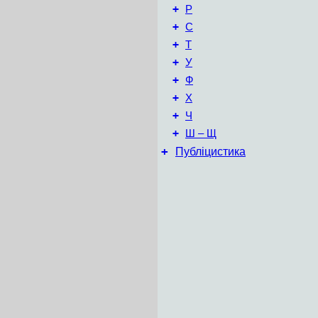
+
Р
+
С
+
Т
+
У
+
Ф
+
Х
+
Ч
+
Ш – Щ
+
Публіцистика