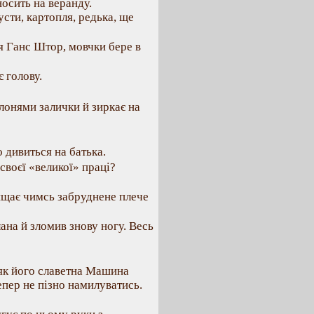
носить на веранду.
сти, картопля, редька, ще
ся Ганс Штор, мовчки бере в
 голову.
лонями залички й зиркає на
 дивиться на батька.
воєї «великої» праці?
ищає чимсь забруднене плече
лана й зломив знову ногу. Весь
 як його славетна Машина
тепер не пізно намилуватись.