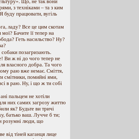
ультуру». Що, не так вони
ями, з техніками – та з ким
 Я буду працювати, вугіль
га, ладу? Все це цим скотам
 мої? Бачите її тепер на
вобода? Геть насильство? Ну?
ва?
р собаки позагризають.
 Ви ж ні до чого тепер не
для власного добра. Та чого
ойому раю вже немає. Сміття,
ти смітники, помийні ями,
і в раю. Ну, і що ж ти собі
 ані пальцем не хотіли
 для них самих загрозу життю
или як? Будьте ви тричі
у, батько ваш. Лучче б ти;
ли розумні люди, що
е від тіней каганця лице