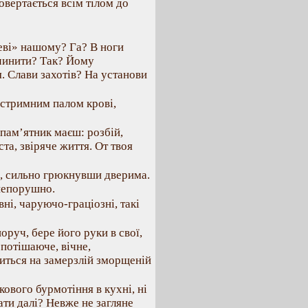
овертається всім тілом до
еві» нашому? Га? В ноги
чинити? Так? Йому
. Слави захотів? На установи
естримним палом крові,
 пам’ятник маєш: розбій,
ста, звіряче життя. От твоя
і, сильно грюкнувши дверима.
непорушно.
вні, чаруючо-граціозні, такі
оруч, бере його руки в свої,
 потішаюче, вічне,
шиться на замерзлій зморщеній
ькового бурмотіння в кухні, ні
ати далі? Невже не загляне