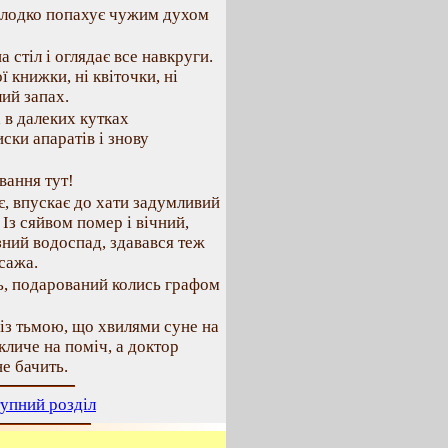
олодко попахує чужим духом
 стіл і оглядає все навкруги.
ї книжки, ні квіточки, ні
лий запах.
а в далеких кутках
ски апаратів і знову
вання тут!
є, впускає до хати задумливий
Із сяйвом помер і вічний,
зний водоспад, здавався теж
сажа.
ль, подарований колись графом
 із тьмою, що хвилями суне на
 кличе на поміч, а доктор
е бачить.
упний розділ