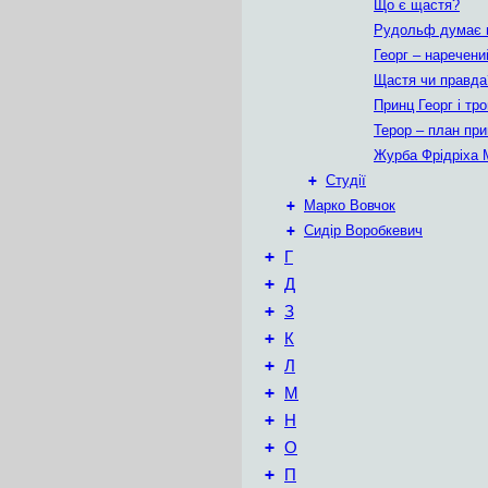
Що є щастя?
Рудольф думає 
Георг – наречени
Щастя чи правда
Принц Георг і тр
Терор – план при
Журба Фрідріха 
+
Студії
+
Марко Вовчок
+
Сидір Воробкевич
+
Г
+
Д
+
З
+
К
+
Л
+
М
+
Н
+
О
+
П