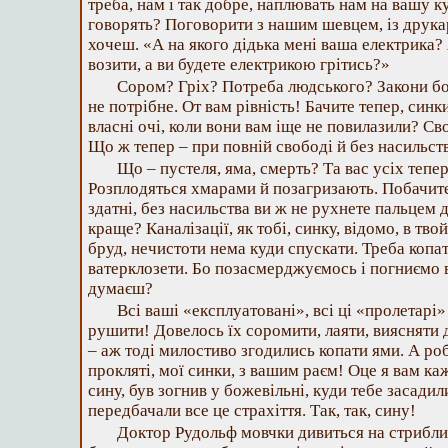
треба, нам і так добре, наплювать нам на вашу к
говорять? Поговорити з нашим шевцем, із друкар
хочеш. «А на якого дідька мені ваша електрика?
возити, а ви будете електрикою грітись?»
Сором? Гріх? Потреба людського? Закони бо
не потрібне. От вам рівність! Бачите тепер, синки
власні очі, коли вони вам іще не повилазили? С
Що ж тепер – при повній свободі й без насильст
Що – пустеля, яма, смерть? Та вас усіх тепе
Розплодяться хмарами й позагризають. Побачите!
здатні, без насильства ви ж не рухнете пальцем 
краще? Каналізації, як тобі, синку, відомо, в тв
бруд, нечистоти нема куди спускати. Треба копа
ватерклозети. Бо позасмерджуємось і погниємо вс
думаєш?
Всі ваші «експлуатовані», всі ці «пролетарі»
рушити! Довелось їх соромити, лаяти, виясняти
– аж тоді милостиво згодились копати ями. А роб
прокляті, мої синки, з вашим раєм! Оце я вам каж
сину, був зогнив у божевільні, куди тебе засади
передбачали все це страхіття. Так, так, сину!
Доктор Рудольф мовчки дивиться на стриблив