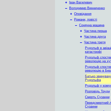
+
Іван Вагилевич
–
Володимир Винниченко
+
Оповідання
–
Романи, повісті
–
Сонячна машина
+
Частина перша
+
Частина друга
–
Частина третя
Рудольф в авіаці
катастрофі
Рудольф спостер
революцію на ху
Рудольф спостер
революцію в Бер
Батько звинувач
Рудольфа
Рудольф у комуні
Розповідь Труди
Смерть Сузанни
Передсмертний 
Сузанни