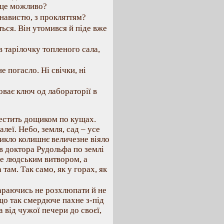
 це можливо?
енавистю, з прокляттям?
ься. Він утомився й піде вже
в тарілочку топленого сала,
е погасло. Ні свічки, ні
оває ключ од лабораторії в
лестить дощиком по кущах.
еї. Небо, земля, сад – усе
никло колишнє величезне віяло
ів доктора Рудольфа по землі
не людським витвором, а
ам. Так само, як у горах, як
араючись не розхлюпати й не
що так смердюче пахне з-під
а від чужої печери до своєї,