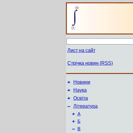
Лист на сайт
Стрічка новин (RSS)
+
Новини
+
Наука
+
Освіта
–
Література
+
А
+
Б
–
В