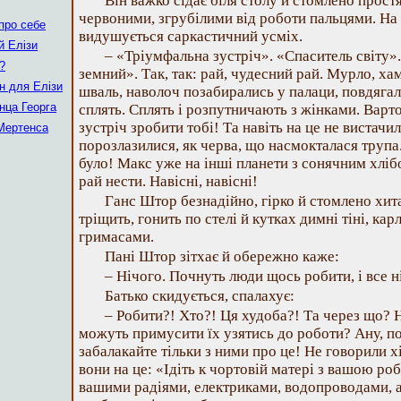
Він важко сідає біля столу й стомлено прост
червоними, згрубілими від роботи пальцями. На
про себе
видушується саркастичний усміх.
й Елізи
– «Тріумфальна зустріч». «Спаситель світу»
?
земний». Так, так: рай, чудесний рай. Мурло, хам
он для Елізи
шваль, наволоч позабирались у палаци, повдяга
нца Георга
сплять. Сплять і розпутничають з жінками. Варт
зустріч зробити тобі! Та навіть на це не вистачил
Мертенса
порозлазилися, як черва, що насмокталася трупа.
було! Макс уже на інші планети з сонячним хлібо
рай нести. Навісні, навісні!
Ганс Штор безнадійно, гірко й стомлено хит
тріщить, гонить по стелі й кутках димні тіні, к
гримасами.
Пані Штор зітхає й обережно каже:
– Нічого. Почнуть люди щось робити, і все 
Батько скидується, спалахує:
– Робити?! Хто?! Ця худоба?! Та через що? Н
можуть примусити їх узятись до роботи? Ану, п
забалакайте тільки з ними про це! Не говорили 
вони на це: «Ідіть к чортовій матері з вашою ро
вашими радіями, електриками, водопроводами, 