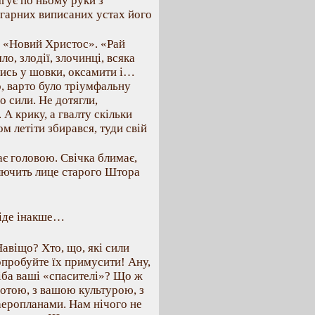
ягує по ньому руки з
 гарних виписаних устах його
. «Новий Христос». «Рай
ло, злодії, злочинці, всяка
лись у шовки, оксамити і…
о, варто було тріумфальну
о сили. Не дотягли,
 А крику, а гвалту скільки
м летіти збирався, туди свій
ає головою. Свічка блимає,
арлючить лице старого Штора
ніде інакше…
авіщо? Хто, що, які сили
опробуйте їх примусити! Ану,
хіба ваші «спасителі»? Що ж
ботою, з вашою культурою, з
аеропланами. Нам нічого не