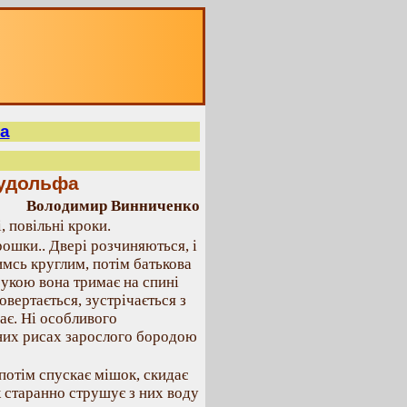
а
Рудольфа
Володимир Винниченко
, повільні кроки.
трошки.. Двері розчиняються, і
имсь круглим, потім батькова
рукою вона тримає на спині
овертається, зустрічається з
ає. Ні особливого
рних рисах зарослого бородою
потім спускає мішок, скидає
к старанно струшує з них воду