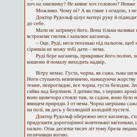
хоч на хвилинку? Не кивне хоч головою? Невже
Можливо. Чому ні? А як гляне з огидою, з н
Доктор Рудольф цілує матері руку й підводит
до себе.
Мати не затримує його. Вона тільки наливає 
встромляє гнотик і запалює каганець.
– Оце, Руді, неси тихенько під пальтом, щоб н
сірників не можу тобі дати – нема.
Руді бере каганець, прикриває його полою, х
кишеню й помалу виходить надвір.
Вітру немає. Густа, чорна, як сажа, тьма ше
Ноги ступають невпевнено, намацуючи жорству ал
темне, непроглядне, все чорна, густа безодня. З
сяйва над Берліном. З дитинства, з перших крок
воно щовечора стояло там, за садом, воно було 
явищем природи. І от нема. Чорна шершава сажа т
на полі, як десь у безлюдній холодній пустелі.
Доктор Рудольф обережно несе каганець, ст
придушити дорогоцінної жовтенької квітоньки, 
пальто. Отак десятки тисяч літ тому брела людин
позичивши вогню.