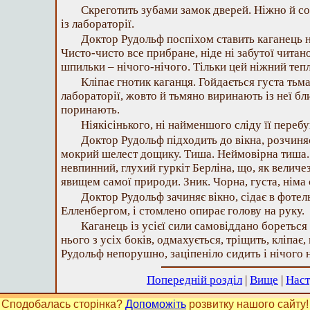
Скреготить зубами замок дверей. Ніжно й с
із лабораторії.
Доктор Рудольф поспіхом ставить каганець на
Чисто-чисто все прибране, ніде ні забутої читано
шпильки – нічого-нічого. Тільки цей ніжний теп
Кліпає гнотик каганця. Гойдається густа тьм
лабораторії, жовто й тьмяно виринають із неї бли
поринають.
Ніякісінького, ні найменшого сліду її перебу
Доктор Рудольф підходить до вікна, розчиня
мокрий шелест дощику. Тиша. Неймовірна тиша. 
невпинний, глухий гуркіт Берліна, що, як величе
явищем самої природи. Зник. Чорна, густа, німа 
Доктор Рудольф зачиняє вікно, сідає в фоте
Елленбергом, і стомлено опирає голову на руку.
Каганець із усієї сили самовіддано бореться
нього з усіх боків, одмахується, тріщить, кліпає,
Рудольф непорушно, заціпеніло сидить і нічого н
Попередній розділ
|
Вище
|
Наст
Сподобалась сторінка?
Допоможіть
розвитку нашого сайту!