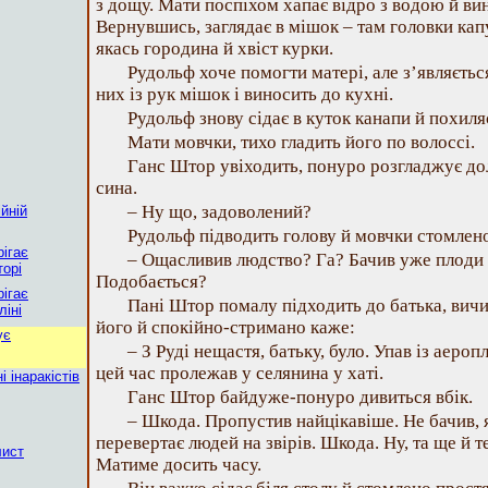
з дощу. Мати поспіхом хапає відро з водою й ви
Вернувшись, заглядає в мішок – там головки капу
якась городина й хвіст курки.
Рудольф хоче помогти матері, але з’являєть
них із рук мішок і виносить до кухні.
Рудольф знову сідає в куток канапи й похиляє
Мати мовчки, тихо гладить його по волоссі.
Ганс Штор увіходить, понуро розгладжує до
сина.
– Ну що, задоволений?
йній
Рудольф підводить голову й мовчки стомлено
ігає
– Ощасливив людство? Га? Бачив уже плоди с
торі
Подобається?
ігає
Пані Штор помалу підходить до батька, вич
ліні
його й спокійно-стримано каже:
ує
– З Руді нещастя, батьку, було. Упав із аероп
цей час пролежав у селянина у хаті.
 інаракістів
Ганс Штор байдуже-понуро дивиться вбік.
– Шкода. Пропустив найцікавіше. Не бачив,
перевертає людей на звірів. Шкода. Ну, та ще й 
лист
Матиме досить часу.