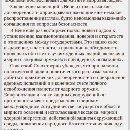
тяжелыми последствиями для жизни и здоровья людей.
Заключение конвенций в Вене и стокгольмские
договоренности опрокидывают имеющие еще немалое
распространение взгляды, будто невозможны какие-либо
соглашения по вопросам безопасности.
В Вене еще раз восторжествовал новый подход к
установлению взаимопонимания, доверия и открытости
в отношениях между государствами. Это нашло свое
выражение, в частности, в признании необходимости
оповещать обо всех случаях ядерных аварий, включая и
аварии с ядерным оружием и при ядерных испытаниях.
Советский Союз твердо убежден, что при наличии
политической воли и политического реализма можно
добиться практических договоренностей о прекращении
ядерных испытаний и в конечном счете полного
освобождения планеты от ядерного оружия.
Конфронтации и гонке ядерных вооружений он
противопоставляет предложения о широком
международном сотрудничестве государств в области
мирного освоения и использования космоса, мирной
ядерной энергетики, действенной защиты окружающей
среды, повышения народного благосостояния повсюду
на Земле.