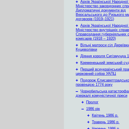
+
Архів Української Народної
Міністерство закордонних спр
Дипломатичні документи від
Версальського до Ризького м
договорів (1919–1921)
+
Архів Української Народної
Міністерство внутрішніх справ
Справоздання губерніяльних с
комісарів (1918 – 1920)
+
Вільні матроси сіл Дереївки
Куцеволівки
+
Діяння короля Сигізмунда 1
+
Кременецький земський су
+
Перший всеукраїнський пр
церковний собор УАПЦ
+
Подорож Єлисаветградськ
провінцією 1774 року
–
Чорнобильська катастрофа
дзеркалі комуністичної преси
+
Пролог
–
1986 рік
+
Квітень 1986 р.
+
Травень 1986 р.
+
Червень 1986 р.