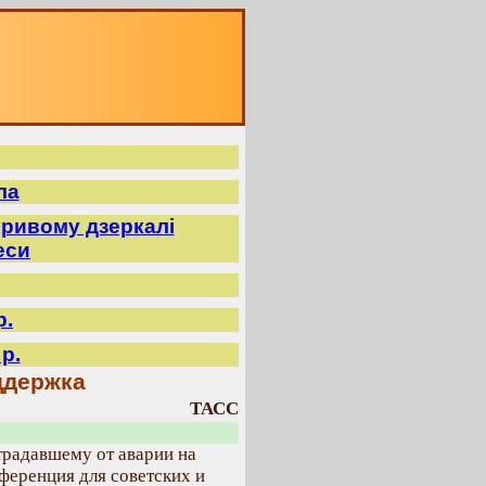
ла
ривому дзеркалі
еси
р.
р.
ддержка
ТАСС
радавшему от аварии на
ференция для советских и