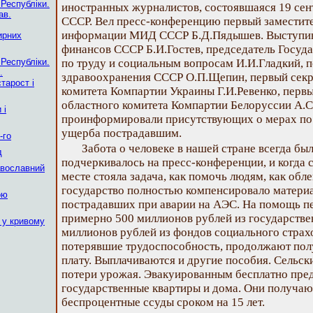
 Республіки.
иностранных журналистов, состоявшаяся 19 сен
ав.
СССР. Вел пресс-конференцию первый заместите
информации МИД СССР Б.Д.Пядышев. Выступив
ирних
финансов СССР Б.И.Гостев, председатель Госуд
 Республіки.
по труду и социальным вопросам И.И.Гладкий, 
.
здравоохранения СССР О.П.Щепин, первый секр
тарост і
комитета Компартии Украины Г.И.Ревенко, первы
областного комитета Компартии Белоруссии А.
 і
проинформировали присутствующих о мерах по
ущерба пострадавшим.
-го
Забота о человеке в нашей стране всегда был
д
подчеркивалось на пресс-конференции, и когда 
авославний
месте стояла задача, как помочь людям, как обле
государство полностью компенсировало матери
ою
пострадавших при аварии на АЭС. На помощь 
примерно 500 миллионов рублей из государстве
 у кривому
миллионов рублей из фондов социального страх
потерявшие трудоспособность, продолжают по
плату. Выплачиваются и другие пособия. Сельс
потери урожая. Эвакуированным бесплатно пре
государственные квартиры и дома. Они получаю
беспроцентные ссуды сроком на 15 лет.