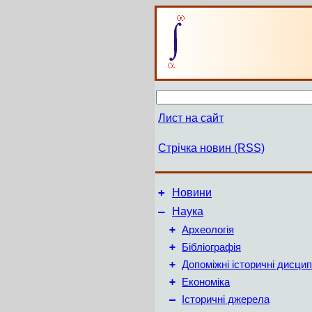
Лист на сайт
Стрічка новин (RSS)
+
Новини
–
Наука
+
Археологія
+
Бібліографія
+
Допоміжні історичні дисцип
+
Економіка
–
Історичні джерела