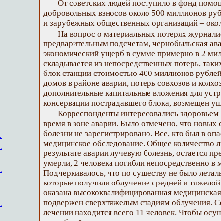
От советских людей поступило в фонд помо
добровольных взносов около 500 миллионов руб
и зарубежных общественных организаций – окол
На вопрос о материальных потерях журналис
предварительным подсчетам, чернобыльская ава
экономический ущерб в сумме примерно в 2 мил
складывается из непосредственных потерь, таких
блок станции стоимостью 400 миллионов рублей
домов в районе аварии, потерь совхозов и колхо
дополнительные капитальные вложения для устр
консервации пострадавшего блока, возмещен у
Корреспонденты интересовались здоровьем те
время в зоне аварии. Было отмечено, что новых 
.
болезни не зарегистрировано. Все, кто был в оп
.
медицинское обследование. Общее количество 
.
результате аварии лучевую болезнь, остается пр
.
умерли, 2 человека погибли непосредственно в 
.
Подчеркивалось, что по существу не было леталь
.
которые получили облучение средней и тяжелой 
оказана высококвалифицированная медицинская 
.
подвержен сверхтяжелым стадиям облучения. С
.
лечении находится всего 11 человек. Чтобы осу
.