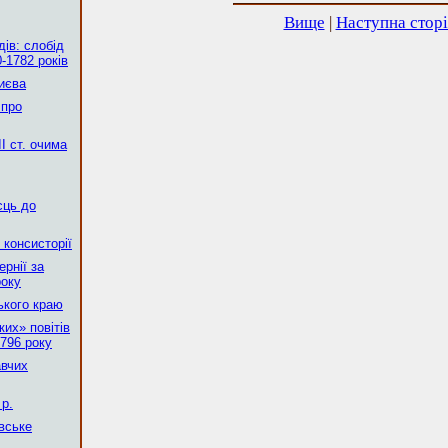
Вище
|
Наступна стор
ів: слобід
-1782 років
Києва
 про
І ст. очима
сць до
 консисторії
рнії за
року
ького краю
их» повітів
796 року
авчих
р.
вське