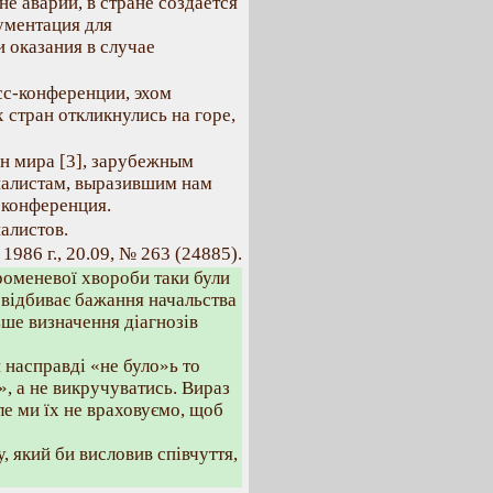
не аварии, в стране создается
ументация для
 оказания в случае
сс-конференции, эхом
 стран откликнулись на горе,
н мира [3], зарубежным
налистам, выразившим нам
-конференция.
алистов.
1986 г., 20.09, № 263 (24885).
роменевої хвороби таки були
 відбиває бажання начальства
ьше визначення діагнозів
 насправді «не було»ь то
», а не викручуватись. Вираз
ле ми їх не враховуємо, щоб
, який би висловив співчуття,