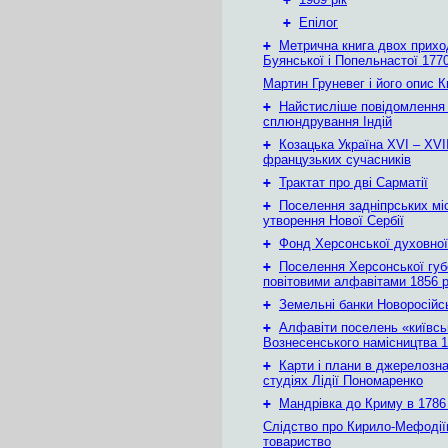
+
Епілог
+
Метрична книга двох приход
Буянської і Попельнастої 1770
Мартин Груневег і його опис 
+
Найстисліше повідомлення
сплюндрування Індій
+
Козацька Україна ХVІ – ХVІІ
французьких сучасників
+
Трактат про дві Сарматії
+
Поселення задніпрських мі
утворення Нової Сербії
+
Фонд Херсонської духовної
+
Поселення Херсонської губе
повітовими алфавітами 1856 
+
Земельні банки Новоросійс
+
Алфавіти поселень «київськ
Вознесенського намісництва 1
+
Карти і плани в джерелозн
студіях Лідії Пономаренко
+
Мандрівка до Криму в 1786 
Слідство про Кирило-Мефодії
товариство