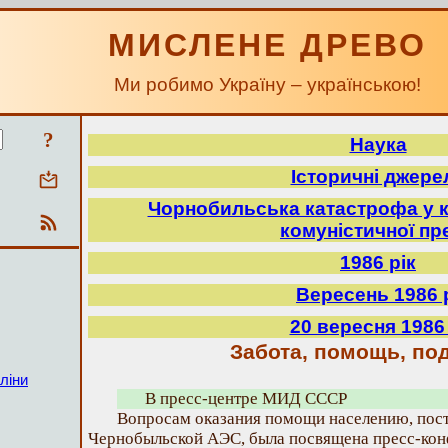
МИСЛЕНЕ ДРЕВО
Ми робимо Україну – українською!
?
Наука
Історичні джере
Чорнобильська катастрофа у к
комуністичної пр
1986 рік
Вересень 1986 
20 вересня 1986 
Забота, помощь, по
ліни
В пресс-центре МИД СССР
Вопросам оказания помощи населению, пост
Чернобыльской АЭС, была посвящена пресс-кон