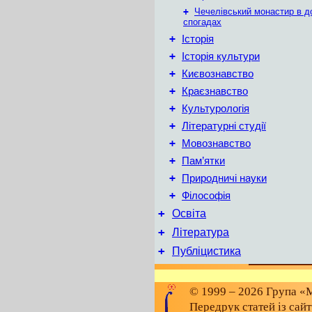
+
Чечелівський монастир в д
спогадах
+
Історія
+
Історія культури
+
Києвознавство
+
Краєзнавство
+
Культурологія
+
Літературні студії
+
Мовознавство
+
Пам’ятки
+
Природничі науки
+
Філософія
+
Освіта
+
Література
+
Публіцистика
© 1999 – 2026 Група «М
Передрук статей із сай