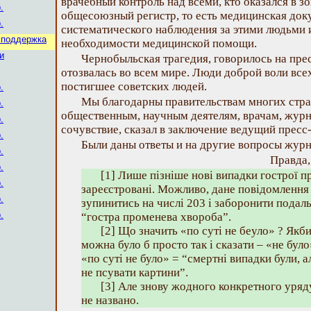
врачебный контроль над всеми, кто оказался в зо
.
общесоюзный регистр, то есть медицинская док
.
систематического наблюдения за этими людьми и
 поддержка
необходимости медицинской помощи.
и
Чернобыльская трагедия, говорилось на пре
отозвалась во всем мире. Люди доброй воли всех
постигшее советских людей.
.
Мы благодарны правительствам многих стра
.
общественным, научным деятелям, врачам, жур
.
сочувствие, сказал в заключение ведущий пресс
.
Были даны ответы и на другие вопросы журн
.
Правда, 
.
[1] Лише пізніше нові випадки гострої п
.
зареєстровані. Можливо, дане повідомлення
.
зупинитись на числі 203 і заборонити подал
.
“гостра променева хвороба”.
[2] Що значить «по суті не беуло» ? Якби
можна було б просто так і сказати – «не було
«по суті не було» = “смертні випадки були, а
не псувати картини”.
[3] Але знову жодного конкретного уряду
не названо.