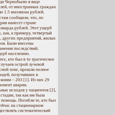
щи Чернобылю в виде
лей, от иностранных граждан
о 1.5 миллиона рублей.
там сообщили, что, по
рия нанесет стране
лиарда рублей. Этот ущерб
, как, к примеру, четвертый
, других предприятий, жилых
зов. Были внесены
анения последствий,
щерб населению.
х, кто был в то трагическое
случаев острой лучевой
асной зоне, прошли полное
людей, получивших в
ежним – 203 [1]. Из них 29
момент аварии.
ных исходов у пациентов [2],
стадии, так как им была
помощь. Погибли те, кто был
ейчас на стационарном
ществлять систематический