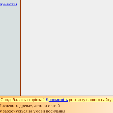
окументах і
Сподобалась сторінка?
Допоможіть
розвитку нашого сайту!
исленого древа», автори статей
ту заохочується за умови посилання