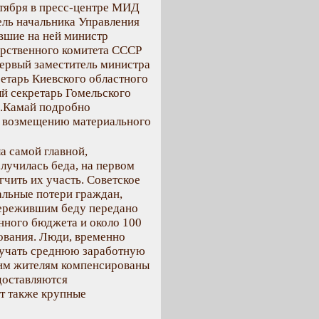
тября в пресс-центре МИД
ль начальника Управления
шие на ней министр
арственного комитета СССР
первый заместитель министра
етарь Киевского областного
й секретарь Гомельского
С.Камай подробно
 возмещению материального
а самой главной,
случилась беда, на первом
гчить их участь. Советское
альные потери граждан,
пережившим беду передано
нного бюджета и около 100
ования. Люди, временно
лучать среднюю заработную
ким жителям компенсированы
доставляются
т также крупные