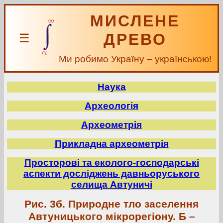
МИСЛЕНЕ
ДРЕВО
☰
Ми робимо Україну – українською!
Наука
Археологія
Археометрія
Прикладна археометрія
Просторові та еколого-господарські
аспекти досліджень давньоруського
селища Автуничі
Рис. 3б. Природне тло заселення
Автуницького мікрорегіону. Б –