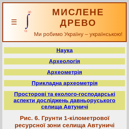
МИСЛЕНЕ
ДРЕВО
☰
Ми робимо Україну – українською!
Наука
Археологія
Археометрія
Прикладна археометрія
Просторові та еколого-господарські
аспекти досліджень давньоруського
селища Автуничі
Рис. 6. Грунти 1-кілометрової
ресурсної зони селища Автуничі