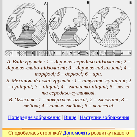
А. Види грунтів : 1 – дерново-середньо підзолисті; 2 –
дерново-слабо-підзолисті; 3 – дерново-підзолисті; 4 –
торфові; 5 – дернові; 6 – яри.
Б. Механічний склад грунтів : 1 – пилувато-супіщані; 2
– супіщані; 3 – піщані; 4 – глинисто-піщані; 5 – легко
та середньо-суглинкові.
В. Оглеєння : 1 – поверхнево-огеєні; 2 – глеюваті; 3 –
глейові; 4 – сильно глейові; 5 – неоглеєні.
Попереднє зображення
|
Вище
|
Наступне зображення
Сподобалась сторінка?
Допоможіть
розвитку нашого