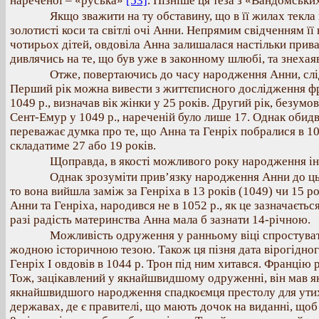
нареченої – «руська»
[53]
. Пізніше ця теза з «Вандомськи
Якщо зважити на ту обставину, що в її жилах текла 
золотисті коси та світлі очі Анни. Непрямим свідченням ї
чотирьох дітей, овдовіла Анна залишалася настільки прива
дивлячись на те, що був уже в законному шлюбі, та знехая
Отже, повертаючись до часу народження Анни, слід
Перший рік можна вивести з життєписного дослідження фр
1049 р., визначав вік жінки у 25 років. Другий рік, безум
Сент-Емур у 1049 р., нареченій було лише 17. Однак обид
переважає думка про те, що Анна та Генріх побралися в 1
складатиме 27 або 19 років.
Щоправда, в якості можливого року народження ін
Однак зрозуміти прив’язку народження Анни до ць
то вона вийшла заміж за Генріха в 13 років (1049) чи 15 ро
Анни та Генріха, народився не в 1052 р., як це зазначаєтьс
разі радість материнства Анна мала б зазнати 14-річною.
Можливість одруження у ранньому віці спростуват
жодною історичною тезою. Також ця пізня дата вірогідно
Генріх І овдовів в 1044 р. Трон під ним хитався. Францію
Тож, зацікавлений у якнайшвидшому одруженні, він мав як
якнайшвидшого народження спадкоємця престолу для утихо
державах, де є правителі, що мають дочок на виданні, щ