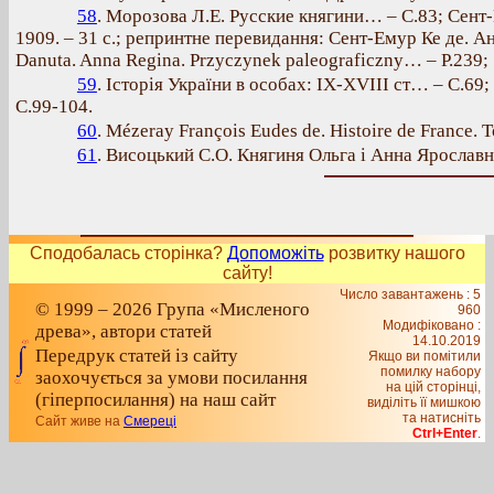
58
. Морозова Л.Е. Русские княгини… – С.83; Сент
1909. – 31 с.; репринтне перевидання: Сент-Емур Ке де. Анн
Danuta. Anna Regina. Przyczynek paleograficzny… – P.239; 
59
. Історія України в особах: ІХ-ХVІІІ ст… – С.69;
С.99-104.
60
. Mézeray François Eudes de. Histoire de France. To
61
. Висоцький С.О. Княгиня Ольга і Анна Ярослав
Сподобалась сторінка?
Допоможіть
розвитку нашого
сайту!
Число завантажень : 5
© 1999 – 2026 Група «Мисленого
960
Модифіковано :
древа», автори статей
14.10.2019
Передрук статей із сайту
Якщо ви помітили
помилку набору
заохочується за умови посилання
на цiй сторiнцi,
(гіперпосилання) на наш сайт
видiлiть її мишкою
та натисніть
Сайт живе на
Смереці
Ctrl+Enter
.