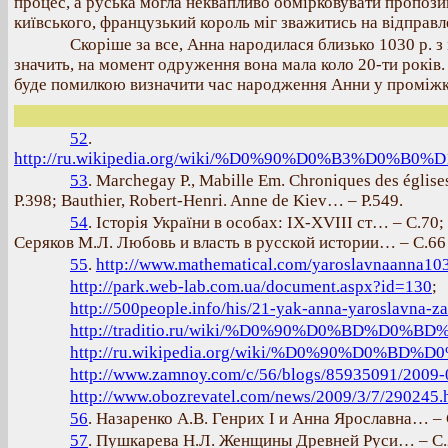
процес, а руська могла неквапливо обмірковувати пропози
київського, французький король міг зважитись на відправ
Скоріше за все, Анна народилася близько 1030 р. з
значить, на момент одруження вона мала коло 20-ти років. 
буде помилкою визначити час народження Анни у проміжку 
52
.
http://ru.wikipedia.org/wiki/%D0%90%D0%B3%
53
. Marchegay P., Mabille Em. Chroniques des églises
Р.398; Bauthier, Robert-Henri. Anne de Kiev… – Р.549.
54
. Історія України в особах: ІХ-ХVІІІ ст… – С.
Серяков М.Л. Любовь и власть в русской истории… – С.66 
55
.
http://www.mathematical.com/yaroslavnaanna10
http://park.web-lab.com.ua/document.aspx?id=130
;
http://500people.info/his/21-yak-anna-yaroslavna-za
http://traditio.ru/wiki/%D0%90%D0%BD
http://ru.wikipedia.org/wiki/%D0%90%
http://www.zamnoy.com/c/56/blogs/85935091/2009-0
http://www.obozrevatel.com/news/2009/3/7/290245.
56
. Назаренко А.В. Генрих І и Анна Ярославна… – 
57
. Пушкарева Н.Л. Женщины Древней Руси… – С.2