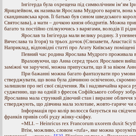
Інгігерда була охрещена під символічним ім’ям Ір
Ярицлейвом, як називали Ярослава Мудрого варяги, вона мала
скандинавська кров. Її батько був сином шведського корол
Святослава), а мати – дочкою князя ободритів. Можна прип
багато та постійно спілкуючись з варягами, володів її рід
Ярослав та Інгігерда мали велику родину. З упевне
Вячеслава та Ігоря) та трьох дочок (Єлизавети, Анастасії
Наприклад, відповідні статті про Агату Київську поміщені 
Певний час родина Ярослава Мудрого проживала в Н
Враховуючи, що Анна серед трьох Ярославен вийшла 
заміжні чи заручені, можна припускати, що й за віком Ан
При бажанні можна багато фантазувати про умови 
стверджувати, що вона була дівчиною освіченою, скромною
залишили про неї свої свідчення. Як і надзвичайна краса р
судженню, що на одній з фресок Софійського собору зобр
Ярославна мала стрункий дівочий стан і виразне обличчя з
стверджують, що дівчина мала золотаве, жовто-гаряче чи с
Інформація про колір волосся базується на свідчен
франків привів собі руду жінку-скіфку.
«MLI. – Heinricus rex Francorum uxorem duxit Scyth
Втім, можливо, словом «rufa», яке можна зрозуміт