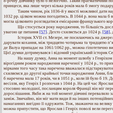
8-річну дівчинку було б нелогічно. Такий прагматичний пол
принцеси, яка лише через кілька років мала б змогу подар
Таким чином, рік 1036-й у якості можливої дати н
1032 рр. цілком можна погодитись. В 1044 р. вона мала б ві
могла цілковито розглядатися емісарами французького коро
Що стосується року народження, то більшість досл
увагою це питання
[57]
. Дехто схиляється до 1024 р.
[58]
,
Історик ХVІІ ст. Мезере, не посилаючись на джерел
дарувати кохання, між тридцятю чотирьма та тридцятю п
де Валуа припадає на 1061/1062 рр., можна гіпотетично в
Цієї думки дотримувався і відомий український історик 
На нашу думку, Анна на момент шлюбу з Генріхом І
вірогідним роком народження нареченої у 1024 р., то прихо
мірками того часу така наречена вважалася підстаркувато
схиляємся до другої крайньої точки народження Анни, близ
б наречена мала 17 років, чи в 1051 р., коли їй було б 19
весілля, яку Генріх І розпочав з 1044 р. На цей час Яросл
стосовно молодшої, посланцям короля Франції він міг пере
дорослішання. Якби ж на той момент дівчині перевалило за
заміж. Звичайно, він міг мати види й на інших потенційних
намаганнях вигідно її одружити. Тож, зважаючи на велику
можна припустити, що Ярослав і Генріх поволі вели пере