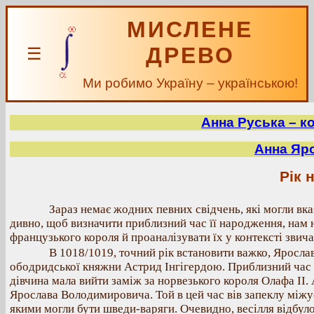
МИСЛЕНЕ
ДРЕВО
☰
Ми робимо Україну – українською!
Анна Руська – ко
Анна Яро
Рік 
Зараз немає жодних певних свідчень, які могли вка
дивно, щоб визначити приблизний час її народження, нам 
французького короля й проаналізувати їх у контексті звича
В 1018/1019, точний рік встановити важко, Яросл
ободридської княжни Астрид Інгігердою. Приблизний час ць
дівчина мала вийти заміж за норвезького короля Олафа ІІ.
Ярослава Володимировича. Той в цей час вів запеклу міжус
якими могли бути шведи-варяги. Очевидно, весілля відбуло