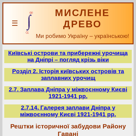
МИСЛЕНЕ
ДРЕВО
☰
Ми робимо Україну – українською!
Київські острови та прибережні урочища
на Дніпрі – погляд крізь віки
Розділ 2. Історія київських островів та
заплавних урочищ
2.7. Заплава Дніпра у міжвоєнному Києві
1921-1941 рр.
2.7.14. Галерея заплави Дніпра у
міжвоєнному Києві 1921-1941 рр.
Рештки історичної забудови Району
Гавані