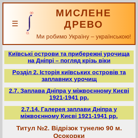
МИСЛЕНЕ
ДРЕВО
☰
Ми робимо Україну – українською!
Київські острови та прибережні урочища
на Дніпрі – погляд крізь віки
Розділ 2. Історія київських островів та
заплавних урочищ
2.7. Заплава Дніпра у міжвоєнному Києві
1921-1941 рр.
2.7.14. Галерея заплави Дніпра у
міжвоєнному Києві 1921-1941 рр.
Титул №2. Відрізок тунелю 90 м.
Осокорки