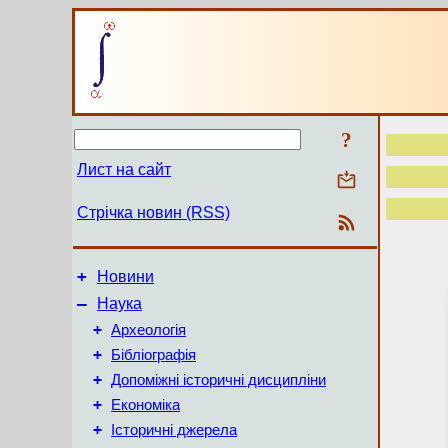
?
Лист на сайт
Стрічка новин (RSS)
+
Новини
–
Наука
+
Археологія
+
Бібліографія
+
Допоміжні історичні дисципліни
+
Економіка
+
Історичні джерела