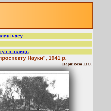
плині часу
ту і околиць
проспекту Науки", 1941 р.
Парнікоза І.Ю.