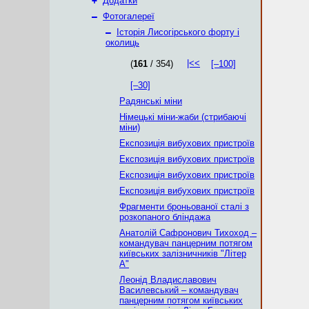
+
Додатки
–
Фотогалереї
–
Історія Лисогірського форту і
околиць
|<<
(
161
/ 354)
[–100]
[–30]
Радянські міни
Німецькі міни-жаби (стрибаючі
міни)
Експозиція вибухових пристроїв
Експозиція вибухових пристроїв
Експозиція вибухових пристроїв
Експозиція вибухових пристроїв
Фрагменти броньованої сталі з
розкопаного бліндажа
Анатолій Сафронович Тихоход –
командувач панцерним потягом
київських залізничників "Літер
А"
Леонід Владиславович
Василевський – командувач
панцерним потягом київських