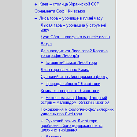
+
Киев – столица Украинской ССР
Орнаменти Софії Київської
–
Лиса гора – урочище в плині часу
Лысая гара – урочышча ў струмені
часу
Łysa Góra – uroczysko w nurcie czasu
Вступ
Де знаходиться Лиса гора? Коротка
топографія Лисогір'я
+
Історія київської Лисої гори
Лиса гора на мапах Києва
Сучасний стан Лисогірського форту
+
Природа київської Лисої гори
Комплексна цінність Лисої гори
+
Нижня Теличка, Покал, Галерний
острів – маловідомі об’єкти Лисогір'я
Походження міфологічно-фольклорних
уявлень про Лисі гори
+
Сучасний режим Лисої гори,
проблеми з його додержанням та
шляхи їх вирішення