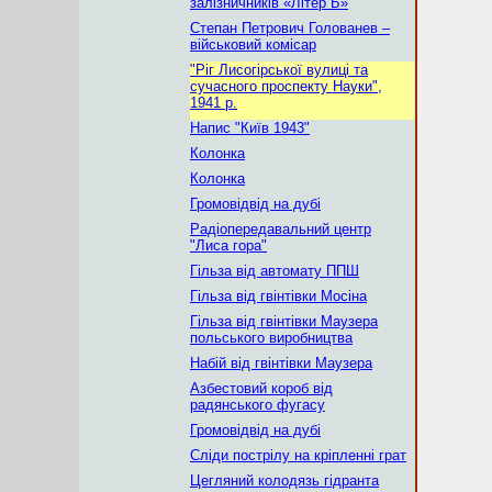
залізничників «Літер Б»
Степан Петрович Голованев –
військовий комісар
"Ріг Лисогірської вулиці та
сучасного проспекту Науки",
1941 р.
Напис "Київ 1943"
Колонка
Колонка
Громовідвід на дубі
Радіопередавальний центр
"Лиса гора"
Гільза від автомату ППШ
Гільза від гвінтівки Мосіна
Гільза від гвінтівки Маузера
польського виробництва
Набій від гвінтівки Маузера
Азбестовий короб від
радянського фугасу
Громовідвід на дубі
Сліди пострілу на кріпленні грат
Цегляний колодязь гідранта