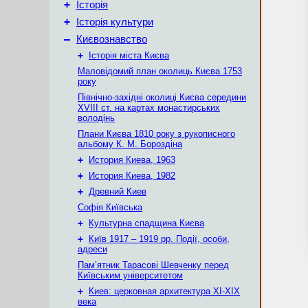
+
Історія
+
Історія культури
–
Києвознавство
+
Історія міста Києва
Маловідомий план околиць Києва 1753
року
Північно-західні околиці Києва середини
XVIII ст. на картах монастирських
володінь
Плани Києва 1810 року з рукописного
альбому К. М. Бороздіна
+
История Киева, 1963
+
История Киева, 1982
+
Древний Киев
Софія Київська
+
Культурна спадщина Києва
+
Київ 1917 – 1919 рр. Події, особи,
адреси
Пам’ятник Тарасові Шевченку перед
Київським університетом
+
Киев: церковная архитектура XI-XIX
века