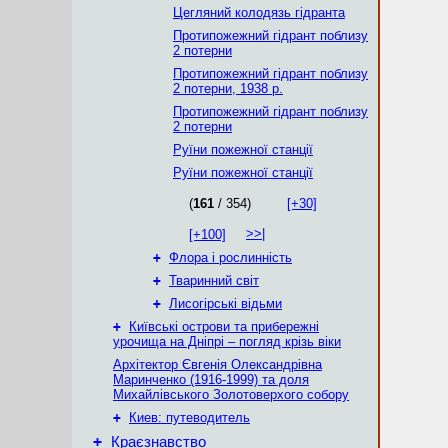
Цегляний колодязь гідранта
Протипожежний гідрант поблизу
2 потерни
Протипожежний гідрант поблизу
2 потерни, 1938 р.
Протипожежний гідрант поблизу
2 потерни
Руїни пожежної станції
Руїни пожежної станції
(
161
/ 354)
[+30]
>>|
[+100]
+
Флора і рослинність
+
Тваринний світ
+
Лисогірські відьми
+
Київські острови та прибережні
урочища на Дніпрі – погляд крізь віки
Архітектор Євгенія Олександрівна
Маринченко (1916-1999) та доля
Михайлівського Золотоверхого собору
+
Киев: путеводитель
+
Краєзнавство