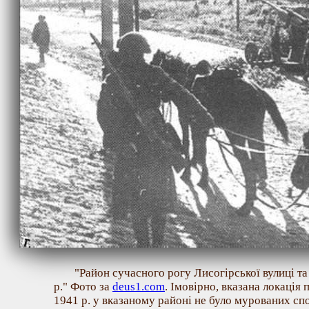
"Район сучасного рогу Лисогірської вулиці та
р." Фото за
deus1.com
. Імовірно, вказана локація
1941 р. у вказаному районі не було мурованих спо