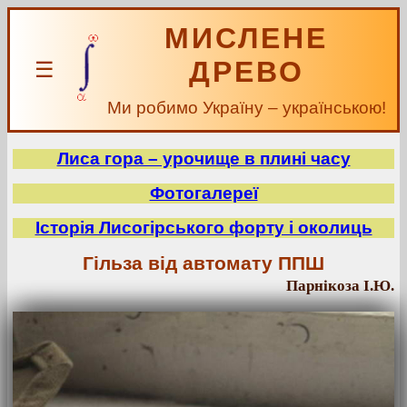
МИСЛЕНЕ
ДРЕВО
☰
Ми робимо Україну – українською!
Лиса гора – урочище в плині часу
Фотогалереї
Історія Лисогірського форту і околиць
Гільза від автомату ППШ
Парнікоза І.Ю.