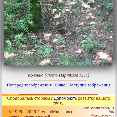
Колонка (Фото Парнікоза І.Ю.)
Попереднє зображення
|
Вище
|
Наступне зображення
Сподобалась сторінка?
Допоможіть
розвитку нашого
сайту!
Число завантажень : 3
© 1999 – 2026 Група «Мисленого
768
Модифіковано :
древа», автори статей