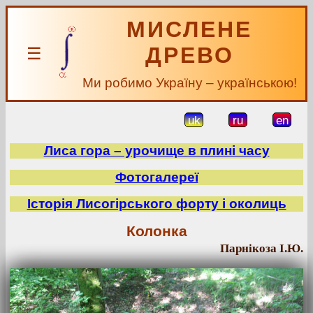
МИСЛЕНЕ
ДРЕВО
☰
Ми робимо Україну – українською!
uk
ru
en
Лиса гора – урочище в плині часу
Фотогалереї
Історія Лисогірського форту і околиць
Колонка
Парнікоза І.Ю.