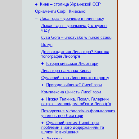
+
Киев – столица Украинской ССР
Орнаменти Софії Київської
–
Лиса гора – урочище в плині часу
Лысая гара – урочышча ў струмені
часу
Łysa Góra – uroczysko w nurcie czasu
Вступ
Де знаходиться Лиса гора? Коротка
топографія Лисогір'я
+
Історія київської Лисої гори
Лиса гора на мапах Києва
Сучасний стан Лисогірського форту
+
Природа київської Лисої гори
Комплексна цінність Лисої гори
+
Нижня Теличка, Покал, Галерний
острів – маловідомі об’єкти Лисогір'я
Походження міфологічно-фольклорних
уявлень про Лисі гори
+
Сучасний режим Лисої гори,
проблеми з його додержанням та
шляхи їх вирішення