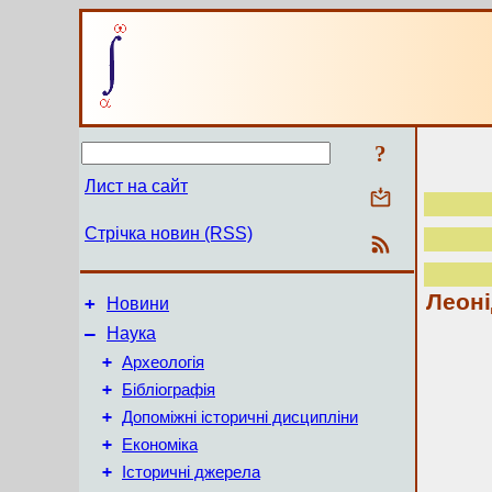
?
Лист на сайт
Стрічка новин (RSS)
Леоні
+
Новини
–
Наука
+
Археологія
+
Бібліографія
+
Допоміжні історичні дисципліни
+
Економіка
+
Історичні джерела