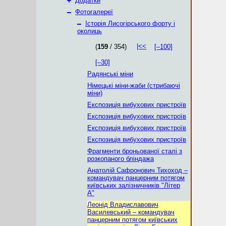
+
Додатки
–
Фотогалереї
–
Історія Лисогірського форту і
околиць
|<<
(
159
/ 354)
[–100]
[–30]
Радянські міни
Німецькі міни-жаби (стрибаючі
міни)
Експозиція вибухових пристроїв
Експозиція вибухових пристроїв
Експозиція вибухових пристроїв
Експозиція вибухових пристроїв
Фрагменти броньованої сталі з
розкопаного бліндажа
Анатолій Сафронович Тихоход –
командувач панцерним потягом
київських залізничників "Літер
А"
Леонід Владиславович
Василевський – командувач
панцерним потягом київських