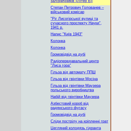
залізничників «Літер Б»
Степан Петрович Голованев –
військовий комісар
"Ріг Лисогірської вулиці та
сучасного проспекту Науки",
1941 р.
Напис "Київ 1943"
Колонка
Колонка
Громовідвід на дубі
Радіопередавальний центр
"Лиса гора"
Гільза від автомату ППШ
Гільза від гвінтівки Мосіна
Гільза від гвінтівки Маузера
польського виробництва
Набій від гвінтівки Маузера
Азбестовий короб від
радянського фугасу
Громовідвід на дубі
Сліди пострілу на кріпленні грат
Цегляний колодязь гідранта