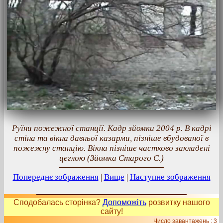
Руїни пожежної станції. Кадр зйомки 2004 р. В кадрі
стіна та вікна давньої казарми, пізніше вбудованої в
пожежну станцію. Вікна пізніше частково закладені
цеглою (Зйомка Старого С.)
Попереднє зображення
|
Вище
|
Наступне зображення
Сподобалась сторінка?
Допоможіть
розвитку нашого
сайту!
Число завантажень : 3