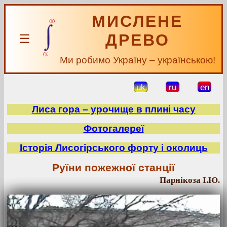
МИСЛЕНЕ
ДРЕВО
☰
Ми робимо Україну – українською!
uk
ru
en
Лиса гора – урочище в плині часу
Фотогалереї
Історія Лисогірського форту і околиць
Руїни пожежної станції
Парнікоза І.Ю.