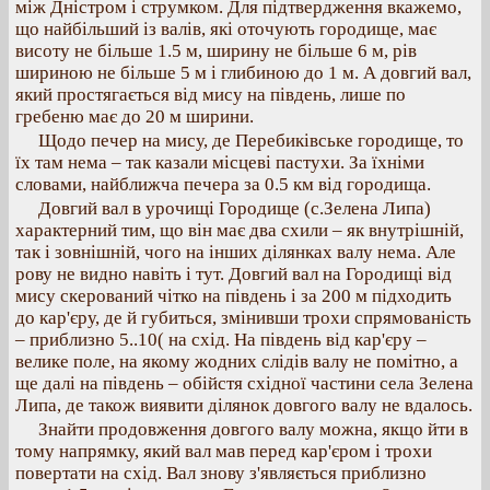
між Дністром і струмком. Для підтвердження вкажемо,
що найбільший із валів, які оточують городище, має
висоту не більше 1.5 м, ширину не більше 6 м, рів
шириною не більше 5 м і глибиною до 1 м. А довгий вал,
який простягається від мису на південь, лише по
гребеню має до 20 м ширини.
Щодо печер на мису, де Перебиківське городище, то
їх там нема – так казали місцеві пастухи. За їхніми
словами, найближча печера за 0.5 км від городища.
Довгий вал в урочищі Городище (с.Зелена Липа)
характерний тим, що він має два схили – як внутрішній,
так і зовнішній, чого на інших ділянках валу нема. Але
рову не видно навіть і тут. Довгий вал на Городищі від
мису скерований чітко на південь і за 200 м підходить
до кар'єру, де й губиться, змінивши трохи спрямованість
– приблизно 5..10( на схід. На південь від кар'єру –
велике поле, на якому жодних слідів валу не помітно, а
ще далі на південь – обійстя східної частини села Зелена
Липа, де також виявити ділянок довгого валу не вдалось.
Знайти продовження довгого валу можна, якщо йти в
тому напрямку, який вал мав перед кар'єром і трохи
повертати на схід. Вал знову з'являється приблизно