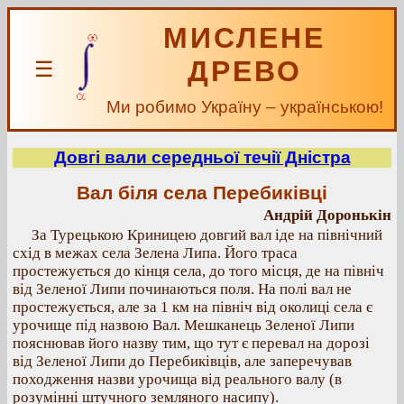
МИСЛЕНЕ
ДРЕВО
☰
Ми робимо Україну – українською!
Довгі вали середньої течії Дністра
Вал біля села Перебиківці
Андрій Доронькін
За Турецькою Криницею довгий вал іде на північний
схід в межах села Зелена Липа. Його траса
простежується до кінця села, до того місця, де на північ
від Зеленої Липи починаються поля. На полі вал не
простежується, але за 1 км на північ від околиці села є
урочище під назвою Вал. Мешканець Зеленої Липи
пояснював його назву тим, що тут є перевал на дорозі
від Зеленої Липи до Перебиківців, але заперечував
походження назви урочища від реального валу (в
розумінні штучного земляного насипу).