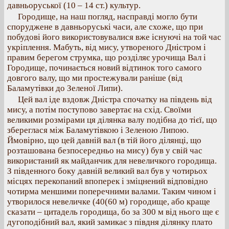
давньоруської (10 – 14 ст.) культур.
Городище, на наш погляд, насправді могло бути
споруджене в давньоруські часи, але схоже, що при
побудові його використовувалися вже існуючі на той час
укріплення. Мабуть, від мису, утвореного Дністром і
правим берегом струмка, що розділяє урочища Вал і
Городище, починається новий відтинок того самого
довгого валу, що ми простежували раніше (від
Баламутівки до Зеленої Липи).
Цей вал іде вздовж Дністра спочатку на південь від
мису, а потім поступово завертає на схід. Своїми
великими розмірами ця ділянка валу подібна до тієї, що
збереглася між Баламутівкою і Зеленою Липою.
Ймовірно, що цей давній вал (в тій його ділянці, що
розташована безпосередньо на мису) був у свій час
використаний як майданчик для невеличкого городища.
З південного боку давній великий вал був у чотирьох
місцях перекопаний впоперек і зміцнений відповідно
чотирма меншими поперечними валами. Таким чином і
утворилося невеличке (40(60 м) городище, або краще
сказати – цитадель городища, бо за 300 м від нього ще є
дугоподібний вал, який замикає з півдня ділянку плато