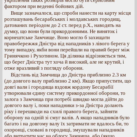
укріплення таких розмірів могло бути серйозним
фактором при веденні бойових дій.
Вище зазначалося, що спроби нанести на карту місця
розташувань бесарабських і молдавських городищ,
датованих періодом до 2 ст. перед р.Х., наводять на
думку, що вони були прикордонними. Не виняток і
корнештське Замчище. Воно могло б захищати
правобережжя Дністра від нападників з лівого берега у
тому випадку, якби вони перейшли на правий берег між
Гринячкою і Рухотином. Ця ділянка відрізняється тим,
що берег Дністра тут хоча й високий, але не крутий, і
отже вразливий з погляду оборони.
Відстань від Замчища до Дністра приблизно 2.3 км
(до довгого валу приблизно 2 км). Якщо припустити, що
довгі вали і городища вздовж кордону Бесарабії
утворювали єдину систему прикордонної оборони, то
залога з Замчища при потребі швидко могла дійти до
довгого валу і, поки нападники з-за Дністра долають
ріку і перешкоди на схилі правого берега, зайняти
оборону на одній зі смуг валів. А якщо нападників було
багато і на довгому валу їх затримати не вдалось би, то
охоронці, сховані в городищі, змушували нападників
або витратити час на облогу Замчища, або (якщо