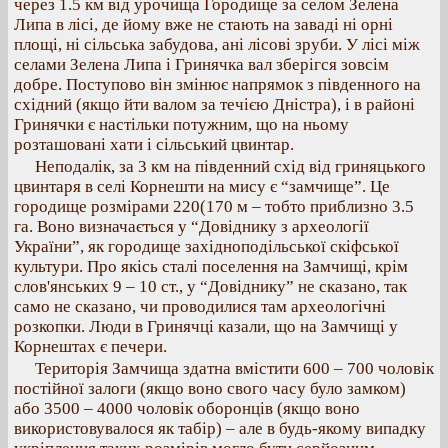
через 1.5 км від урочища Городище за селом Зелена
Липа в лісі, де йому вже не стають на заваді ні орні
площі, ні сільська забудова, ані лісові зруби. У лісі між
селами Зелена Липа і Гринячка вал зберігся зовсім
добре. Поступово він змінює напрямок з південного на
східний (якщо йти валом за течією Дністра), і в районі
Гринячки є настільки потужним, що на ньому
розташовані хати і сільський цвинтар.
Неподалік, за 3 км на південний схід від гриняцького
цвинтаря в селі Корнешти на мису є “замчище”. Це
городище розмірами 220(170 м – тобто приблизно 3.5
га. Воно визначається у “Довіднику з археології
України”, як городище західноподільської скіфської
культури. Про якісь сталі поселення на Замчищі, крім
слов'янських 9 – 10 ст., у “Довіднику” не сказано, так
само не сказано, чи проводилися там археологічні
розкопки. Люди в Гринячці казали, що на Замчищі у
Корнештах є печери.
Територія Замчища здатна вмістити 600 – 700 чоловік
постійної залоги (якщо воно свого часу було замком)
або 3500 – 4000 чоловік оборонців (якщо воно
використовувалося як табір) – але в будь-якому випадку