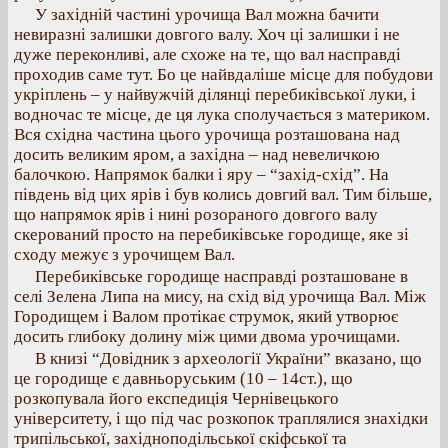
У західній частині урочища Вал можна бачити
невиразні залишки довгого валу. Хоч ці залишки і не
дуже переконливі, але схоже на те, що вал насправді
проходив саме тут. Бо це найвдаліше місце для побудови
укріплень – у найвужчій ділянці перебиківської луки, і
водночас те місце, де ця лука сполучається з материком.
Вся східна частина цього урочища розташована над
досить великим яром, а західна – над невеличкою
балочкою. Напрямок балки і яру – “захід-схід”. На
південь від цих ярів і був колись довгий вал. Тим більше,
що напрямок ярів і нині розораного довгого валу
скерований просто на перебиківське городище, яке зі
сходу межує з урочищем Вал.
Перебиківське городище насправді розташоване в
селі Зелена Липа на мису, на схід від урочища Вал. Між
Городищем і Валом протікає струмок, який утворює
досить глибоку долину між цими двома урочищами.
В книзі “Довідник з археології України” вказано, що
це городище є давньоруським (10 – 14ст.), що
розкопувала його експедиція Чернівецького
університету, і що під час розкопок траплялися знахідки
трипільської, західноподільської скіфської та