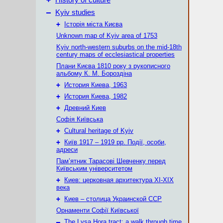
History of culture
–
Kyiv studies
+
Історія міста Києва
Unknown map of Kyiv area of 1753
Kyiv north-western suburbs on the mid-18th
century maps of ecclesiastical properties
Плани Києва 1810 року з рукописного
альбому К. М. Бороздіна
+
История Киева, 1963
+
История Киева, 1982
+
Древний Киев
Софія Київська
+
Cultural heritage of Kyiv
+
Київ 1917 – 1919 рр. Події, особи,
адреси
Пам’ятник Тарасові Шевченку перед
Київським університетом
+
Киев: церковная архитектура XI-XIX
века
+
Киев – столица Украинской ССР
Орнаменти Софії Київської
–
The Lysa Hora tract: a walk through time