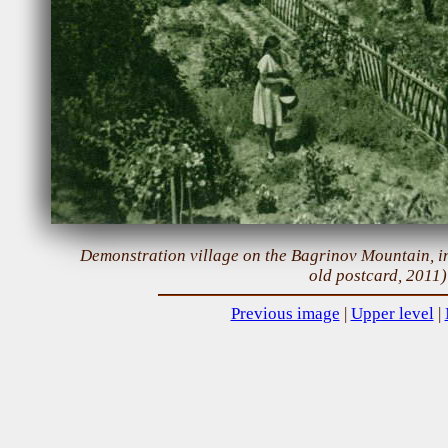
Demonstration village on the Bagrinov Mountain, in
old postcard, 2011)
Previous image
|
Upper level
|