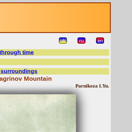
uk
ru
en
 through time
d surroundings
Bagrinov Mountain
Parnikoza I.Yu.