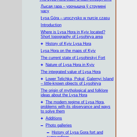
Лысая гара – урочышча ў струмені
часу
Łysa Góra – uroczysko w nurcie czasu
Introduction
Where is Lysa Hora in Kyiv located?
Short topography of Lysohirya area
+
History of Kyiv Lysa Hora
Lysa Hora on the maps of Kyiv
The current state of Lysohirskyi Fort
+
Nature of Lysa Hora in Kyiv
The integrated value of Lysa Hora
+
Lower Telichka, Pokal, Galernyi Island
– little-known objects of Lysohirya
The origin of mythological and folklore
ideas about the Lysa Hora
+
The modern regime of Lysa Hora,
problems with its observance and ways
to solve them
+
Additions
–
Photo galleries
–
History of Lysa Gora fort and
surroundings