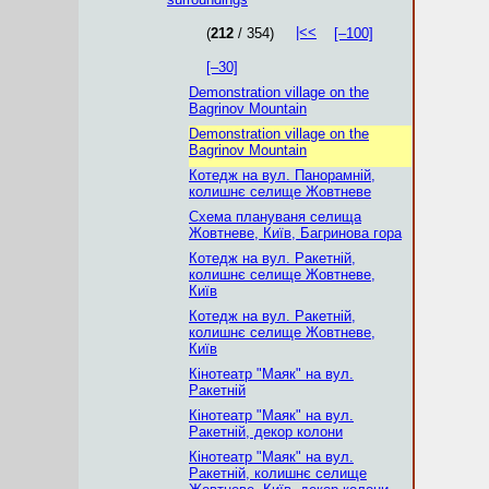
|<<
(
212
/ 354)
[–100]
[–30]
Demonstration village on the
Bagrinov Mountain
Demonstration village on the
Bagrinov Mountain
Котедж на вул. Панорамній,
колишнє селище Жовтневе
Схема плануваня селища
Жовтневе, Київ, Багринова гора
Котедж на вул. Ракетній,
колишнє селище Жовтневе,
Київ
Котедж на вул. Ракетній,
колишнє селище Жовтневе,
Київ
Кінотеатр "Маяк" на вул.
Ракетній
Кінотеатр "Маяк" на вул.
Ракетній, декор колони
Кінотеатр "Маяк" на вул.
Ракетній, колишнє селище