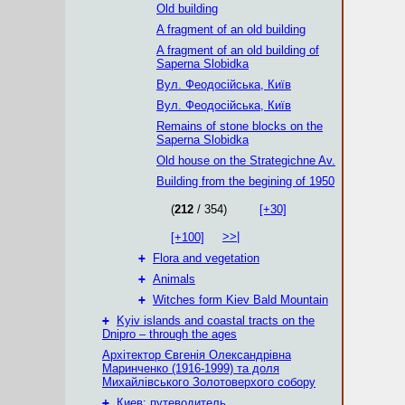
Old building
A fragment of an old building
A fragment of an old building of
Saperna Slobidka
Вул. Феодосійська, Київ
Вул. Феодосійська, Київ
Remains of stone blocks on the
Saperna Slobidka
Old house on the Strategichne Av.
Building from the begining of 1950
(
212
/ 354)
[+30]
>>|
[+100]
+
Flora and vegetation
+
Animals
+
Witches form Kiev Bald Mountain
+
Kyiv islands and coastal tracts on the
Dnipro – through the ages
Архітектор Євгенія Олександрівна
Маринченко (1916-1999) та доля
Михайлівського Золотоверхого собору
+
Киев: путеводитель