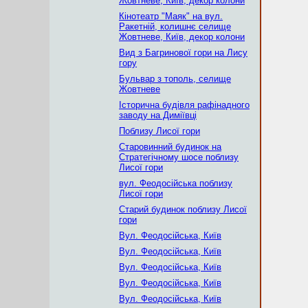
Жовтневе, Київ, декор колони
Кінотеатр "Маяк" на вул.
Ракетній, колишнє селище
Жовтневе, Київ, декор колони
Вид з Багринової гори на Лису
гору
Бульвар з тополь, селище
Жовтневе
Історична будівля рафінадного
заводу на Диміївці
Поблизу Лисої гори
Старовинний будинок на
Стратегічному шосе поблизу
Лисої гори
вул. Феодосійська поблизу
Лисої гори
Старий будинок поблизу Лисої
гори
Вул. Феодосійська, Київ
Вул. Феодосійська, Київ
Вул. Феодосійська, Київ
Вул. Феодосійська, Київ
Вул. Феодосійська, Київ