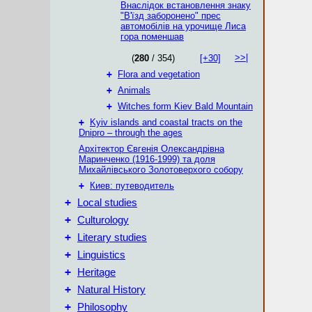
Внаслідок встановлення знаку
"В'їзд заборонено" прес
автомобілів на урочище Лиса
гора поменшав
>>|
(
280
/ 354)
[+30]
+
Flora and vegetation
+
Animals
+
Witches form Kiev Bald Mountain
+
Kyiv islands and coastal tracts on the
Dnipro – through the ages
Архітектор Євгенія Олександрівна
Маринченко (1916-1999) та доля
Михайлівського Золотоверхого собору
+
Киев: путеводитель
+
Local studies
+
Culturology
+
Literary studies
+
Linguistics
+
Heritage
+
Natural History
+
Philosophy