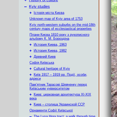
History of culture
–
Kyiv studies
+
Історія міста Києва
Unknown map of Kyiv area of 1753
Kyiv north-western suburbs on the mid-18th
century maps of ecclesiastical properties
Плани Києва 1810 року з рукописного
альбому К. М. Бороздіна
+
История Киева, 1963
+
История Киева, 1982
+
Древний Киев
Софія Київська
+
Cultural heritage of Kyiv
+
Київ 1917 – 1919 рр. Події, особи,
адреси
Пам’ятник Тарасові Шевченку перед
Київським університетом
+
Киев: церковная архитектура XI-XIX
века
+
Киев – столица Украинской ССР
Орнаменти Софії Київської
–
The Lysa Hora tract: a walk through time