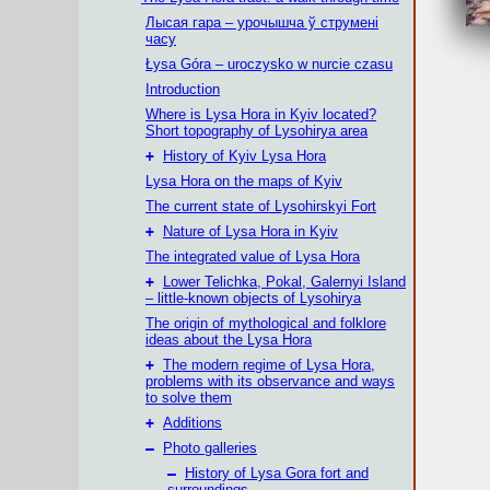
Лысая гара – урочышча ў струмені
часу
Łysa Góra – uroczysko w nurcie czasu
Introduction
Where is Lysa Hora in Kyiv located?
Short topography of Lysohirya area
+
History of Kyiv Lysa Hora
Lysa Hora on the maps of Kyiv
The current state of Lysohirskyi Fort
+
Nature of Lysa Hora in Kyiv
The integrated value of Lysa Hora
+
Lower Telichka, Pokal, Galernyi Island
– little-known objects of Lysohirya
The origin of mythological and folklore
ideas about the Lysa Hora
+
The modern regime of Lysa Hora,
problems with its observance and ways
to solve them
+
Additions
–
Photo galleries
–
History of Lysa Gora fort and
surroundings