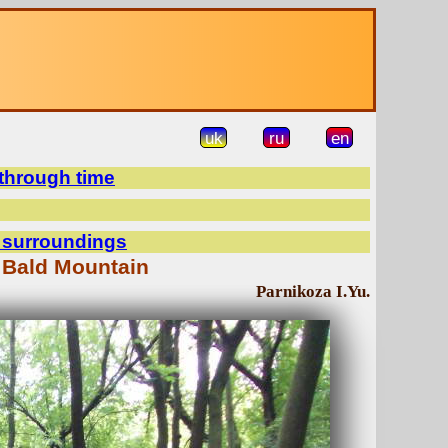
uk
ru
en
 through time
d surroundings
 Bald Mountain
Parnikoza I.Yu.