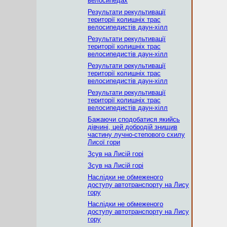
велосипедах
Результати рекультивації
території колишніх трас
велосипедистів даун-хілл
Результати рекультивації
території колишніх трас
велосипедистів даун-хілл
Результати рекультивації
території колишніх трас
велосипедистів даун-хілл
Результати рекультивації
території колишніх трас
велосипедистів даун-хілл
Бажаючи сподобатися якийсь
дівчині, цей добродій знищив
частину лучно-степового схилу
Лисої гори
Зсув на Лисій горі
Зсув на Лисій горі
Наслідки не обмеженого
доступу автотранспорту на Лису
гору
Наслідки не обмеженого
доступу автотранспорту на Лису
гору