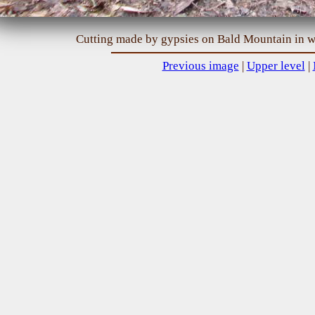
Cutting made by gypsies on Bald Mountain in w
Previous image
|
Upper level
|