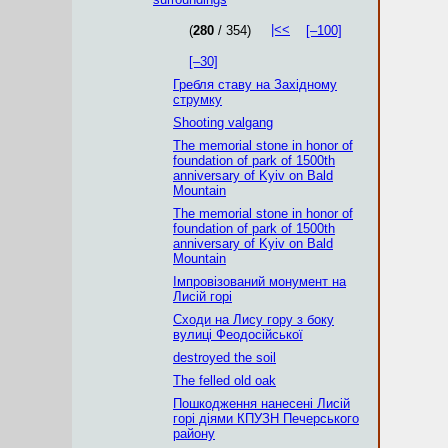
|<<
(
280
/ 354)
[–100]
[–30]
Гребля ставу на Західному
струмку
Shooting valgang
The memorial stone in honor of
foundation of park of 1500th
anniversary of Kyiv on Bald
Mountain
The memorial stone in honor of
foundation of park of 1500th
anniversary of Kyiv on Bald
Mountain
Імпровізований монумент на
Лисій горі
Сходи на Лису гору з боку
вулиці Феодосійської
destroyed the soil
The felled old oak
Пошкодження нанесені Лисій
горі діями КПУЗН Печерського
району