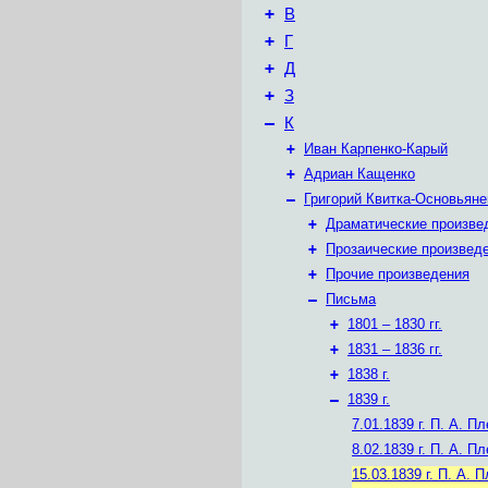
+
В
+
Г
+
Д
+
З
–
К
+
Иван Карпенко-Карый
+
Адриан Кащенко
–
Григорий Квитка-Основьяне
+
Драматические произве
+
Прозаические произвед
+
Прочие произведения
–
Письма
+
1801 – 1830 гг.
+
1831 – 1836 гг.
+
1838 г.
–
1839 г.
7.01.1839 г.
П. А. Пл
8.02.1839 г.
П. А. Пл
15.03.1839 г.
П. А. П