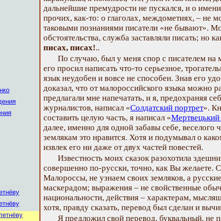
дальнейшие премудрости не пускался, и о имен
прочих, как-то: о глаголах, междометиях, – не 
таковыми познаниями писатели «не бывают». Мо
обстоятельства, служба заставляли писать; но как
писах, писах!
..
По случаю, был у меня спор с писателем на
его просил написать что-то серьезное, трогатель
язык неудобен и вовсе не способен. Знав его удо
доказал, что от малороссийского языка можно р
нко
предлагали мне напечатать, и я, предохраняя се
дения
журналистов, написал «
Солдатский портрет
». К
ения
составить целую часть, я написал «
Мертвецький
далее, именно для одной забавы себе, веселого 
землякам это нравится. Хотя и подумывал о как
извлек его ни даже от двух частей повестей.
Известность моих сказок разохотила здешни
совершенно по-русски, точно, как Вы желаете. С
Малороссы, не узнаем своих земляков, а русски
маскерадом; выражения – не свойственные обыч
етнёву
национальности, действия – характерам, мыслящ
етнёву
хотя, правду сказать, перевод был сделан и выч
летнёву
Я предложил свой перевод, буквальный, не п