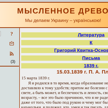
МЫСЛЕННОЕ ДРЕВ
Мы делаем Украину – українською!
?
Литература
К
Григорий Квитка-Осно
Письма
(3)
1839 г.
15.03.1839 г.
П. А. П
15 марта 1839 г.
Я и родился в то время, когда образование не
доставляло к тому удобств; притом же болезни с 
свете, а быть может, и беспечность и леность, 
возрасту, – все это было причиною, что я не ра
даже от того, что было под рукою и чему мог бы
каракульки, я положил, что, умея и так писать, д