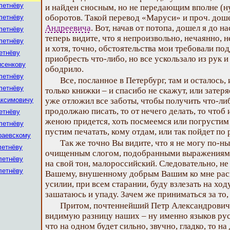
летнёву
и найден сносным, но не передающим вполне (ну
оборотов. Такой перевод «Маруси» и проч. дош
летнёву
Андреевича
. Вот, начав от потопа, дошел я до н
летнёву
теперь видите, что я непроизвольно, нечаянно, 
летнёву
и хотя, точно, обстоятельства мои требовали по
етнёву
приобресть что-либо, но все ускользало из рук и
исенкову
ободрило.
летнёву
Все, посланное в Петербург, там и осталось, 
летнёву
только книжки – и спасибо не скажут, или затеряе
аксимовичу
уже отложил все заботы, чтобы получить что-либо
продолжаю писать, то от нечего делать, то чтоб 
етнёву
женою придется, хоть посмеемся или погрустим 
летнёву
пустим печатать, кому отдам, или так пойдет по 
раевскому
Так же точно Вы видите, что я не могу по-н
летнёву
очищенным слогом, подобранными выражениями 
летнёву
на свой тон, малороссийский. Следовательно, не
летнёву
Вашему, внушенному добрым Вашим ко мне рас
усилии, при всем старании, буду взлезать на ход
зашатаюсь и упаду. Зачем же приниматься за то,
Притом, почтеннейший Петр Александрович,
видимую разницу наших – ну именно языков рус
что на одном будет сильно, звучно, гладко, то н