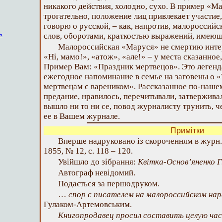
никакого действия, холодно, сухо. В пример «М
трогательно, положение лиц привлекает участие, а
говорю о русской, – как, напротив, малороссийс
ь
слов, оборотами, краткостью выражений, имеющ
Малороссийская «Маруся» не смертию интер
«Ні, мамо!», «атож», «але!» – у места сказанное,
Пример Вам: «Праздник мертвецов». Это легенда
ежегодное напоминание в семье на заговены о 
мертвецам с вареником». Рассказанное по-нашем
предание, нравилось, перечитывали, затвержива
вышло ни то ни се, повод журналисту трунить, 
ее в Вашем журнале.
Примітки
Вперше надруковано із скороченням в журн.
1855, № 12, с. 118 – 120.
Увійшло до зібрання:
Квітка-Основ’яненко Г
Автограф невідомий.
Подається за першодруком.
…
спор с писателем на малороссийском на
Гулаком-Артемовським.
Книгопродавец просил составить целую ча