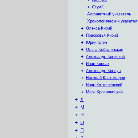
+
Студії
Алфавитный указатель
Хронологический указател
+
Олекса Кирий
+
Прасковья Кирий
+
Юрий Клен
+
Ольга Кобылянская
+
Александр Кониский
+
Иван Корсак
+
Александр Корсун
+
Николай Костомаров
+
Иван Котляревский
+
Марк Кропивницкий
+
Л
+
М
+
Н
+
О
+
П
+