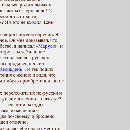
ительных, родительных и
мог слышать терпеливо! С
лодость, страсти,
? Я в это не входил.
Еже
 малороссийском наречии. Я
ное. Он мне доказывал, что
бство, я написал «
Марусю
» и
астрогаться. Здешние
бя от насмешек русских
нигопродавец просил
 великдень
». И так пошло
чтения с женою и видя, что
ом-нибудь приобретении, но не
х переложить их по-русски и
лушаем в чтении – и что же?
е… зевают и находят
аям, изъяснения –
им по-своему, и брошено,
ищен отлично.
озволяя себе слова сместить,