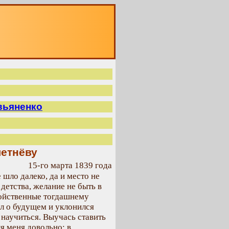
О
вьяненко
летнёву
15-го марта 1839 года
 шло далеко, да и место не
детства, желание не быть в
свойственные тогдашнему
дел о будущем и уклонился
 научиться. Выучась ставить
ля меня довольно; в