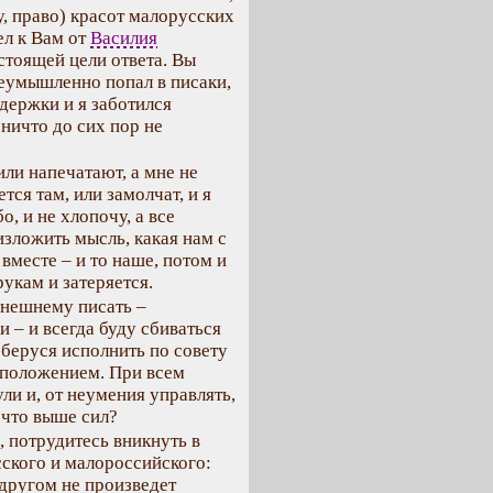
, право) красот малорусских
ел к Вам от
Василия
астоящей цели ответа. Вы
неумышленно попал в писаки,
ддержки и я заботился
 ничто до сих пор не
или напечатают, а мне не
тся там, или замолчат, и я
, и не хлопочу, а все
изложить мысль, какая нам с
вместе – и то наше, потом и
рукам и затеряется.
ынешнему писать –
– и всегда буду сбиваться
 беруся исполнить по совету
положением. При всем
ули и, от неумения управлять,
 что выше сил?
 потрудитесь вникнуть в
ского и малороссийского:
а другом не произведет