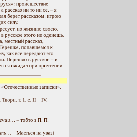
аруся»: происшествие
 рассказ ни то ни се, – я
кая берет рассказом, игрою
их силу.
есует, но жизнию своею.
 в русское этого не оденешь.
, местный рассказ,
«Терешке, попавшемся к
у, как все передают это
ли. Перешло в русское – и
чего я ожидал при прочтении
 «Отечественные записки»,
.
Твори, т. 1, с. II – IV.
речии
… – тобто з П. П.
сть
… – Мається на увазі