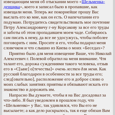
извещающим меня об отыскании моего «
Шельменка-
денщика
», коего я записал было в пропавшие, как
извещали меня. Теперь же покорнейше прошу Вас
выслать его ко мне, как он есть. О напечатании его
подумаю. Потрудитесь свидетельствовать мое почтение
Петру Александровичу г-ну Корсакову за все его труды
и заботы об этом пропадавшем моем чаде. Собираюсь
сам писать к нему, да все не удосужусь, чтобы поболее
поговорить с ним. Просите и его, чтобы подарил меня
словечком и что слышно из Киева о моих «Беседах»?
Приятно было для меня извещение Ваше, что Николай
Алексеевич г. Полевой обратил на меня внимание. Чтя
талант его, дорожа суждениями такого человека, отзыв
его в «С[ыне] о[течества]»
очень лестен для меня
. Как
русский благодарен в особенности за все труды его;
след[овательно], расположение его и доброе слово о
моих слабых занятиях приятны и обязывают искать его
знакомство и дорожить им.
Напрасно Вы думаете, чтобы я на Вас досадовал за
что-либо. Я был уведомлен в прошлом году, что
«Шельменко» у Вас, так удивлялся, что Вы его не
высылаете; а как дело раскрылось, так я еще обязан Вам