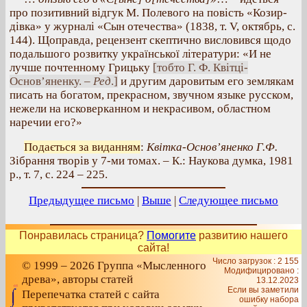
про позитивний відгук М. Полевого на повість «Козир-
дівка» у журналі «Сын отечества» (1838, т. V, октябрь, с.
144). Щоправда, рецензент скептично висловився щодо
подальшого розвитку української літератури: «И не
лучше почтенному Грицьку
[тобто Г. Ф. Квітці-
Основ’яненку. –
Ред
.]
и другим даровитым его землякам
писать на богатом, прекрасном, звучном языке русском,
нежели на исковерканном и некрасивом, областном
наречии его?»
Подається за виданням
:
Квітка-Основ’яненко Г.Ф.
Зібрання творів у 7-ми томах. – К.: Наукова думка, 1981
р., т. 7, с. 224 – 225.
Предыдущее письмо
|
Выше
|
Следующее письмо
Понравилась страница?
Помогите
развитию нашего
сайта!
Число загрузок : 2 155
© 1999 – 2026 Группа «Мысленного
Модифицировано :
древа», авторы статей
13.12.2023
Если вы заметили
Перепечатка статей с сайта
ошибку набора