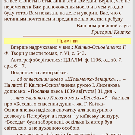
за все хлопоты в отыскании этой комедии. Верьте, что не
переменял к Вам расположения моего и в чем угодно
буду готов Вам показать на деле и уверить Вас, что с
истинным почтением и преданностью всегда пребуду
Ваш покорнейший слуга
Григорий Квитка
Примітки
Вперше надруковано у вид.:
Квітка-Основ’яненко Г.
Ф.
Твори у шести томах, т. VI, с. 543.
Автограф зберігається: ЦДАЛМ, ф. 1106, од. зб. 7,
арк. 6 – 7.
Подається за автографом.
…
об отыскании моего «Шельменка-денщика»
… –
На листі Г. Квітки-Основ’яненка рукою І. Лисенкова
дописано: «Послана пьеса 1839 ав[густа] 31 дня».
…
что слышно из Киева о моих «Беседах»?
– йдеться
про «Беседы о спасении души», які Г. Квітка-
Основ’яненко надіслав спочатку для цензурного
дозволу в Петербург, а згодом – у київську цензуру.
«Беседы» були заборонені, оскільки їх автор був
світською, а не духовною особою.
…
отзыв его в «С[ыне] о[течества]»
… – йдеться