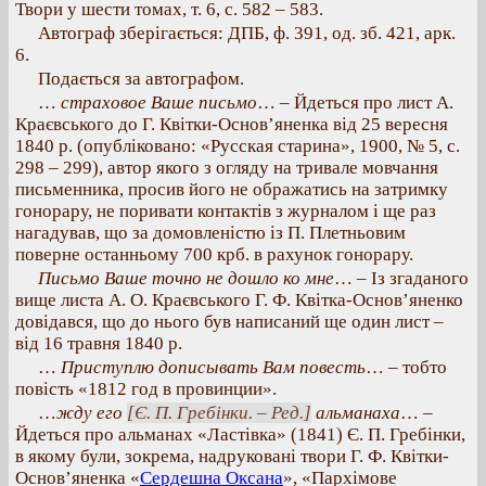
Твори у шести томах, т. 6, с. 582 – 583.
Автограф зберігається: ДПБ, ф. 391, од. зб. 421, арк.
6.
Подається за автографом.
…
страховое Ваше письмо
… – Йдеться про лист А.
Краєвського до Г. Квітки-Основ’яненка від 25 вересня
1840 р. (опубліковано: «Русская старина», 1900, № 5, с.
298 – 299), автор якого з огляду на тривале мовчання
письменника, просив його не ображатись на затримку
гонорару, не поривати контактів з журналом і ще раз
нагадував, що за домовленістю із П. Плетньовим
поверне останньому 700 крб. в рахунок гонорару.
Письмо Ваше точно не дошло ко мне
… – Із згаданого
вище листа А. О. Краєвського Г. Ф. Квітка-Основ’яненко
довідався, що до нього був написаний ще один лист –
від 16 травня 1840 р.
…
Приступлю дописывать Вам повесть
… – тобто
повість «1812 год в провинции».
…
жду его
[Є. П. Гребінки. – Ред.]
альманаха
… –
Йдеться про альманах «Ластівка» (1841) Є. П. Гребінки,
в якому були, зокрема, надруковані твори Г. Ф. Квітки-
Основ’яненка «
Сердешна Оксана
», «Пархімове