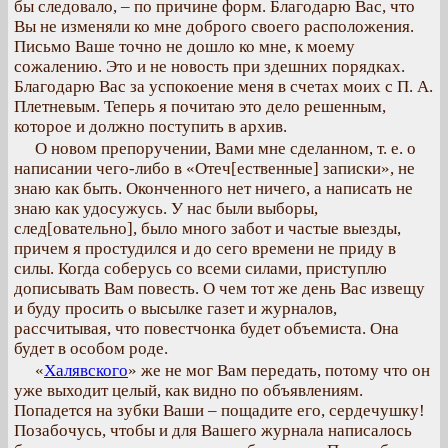
бы следовало, – по причине форм. Благодарю Вас, что
Вы не изменяли ко мне доброго своего расположения.
Письмо Ваше точно не дошло ко мне, к моему
сожалению. Это и не новость при здешних порядках.
Благодарю Вас за успокоение меня в счетах моих с П. А.
Плетневым. Теперь я почитаю это дело решенным,
которое и должно поступить в архив.
О новом препоручении, Вами мне сделанном, т. е. о
написании чего-либо в «Отеч[ественные] записки», не
знаю как быть. Оконченного нет ничего, а написать не
знаю как удосужусь. У нас были выборы,
след[овательно], было много забот и частые выезды,
причем я простудился и до сего времени не приду в
силы. Когда соберусь со всеми силами, приступлю
дописывать Вам повесть. О чем тот же день Вас извещу
и буду просить о высылке газет и журналов,
рассчитывая, что повестчонка будет объемиста. Она
будет в особом роде.
«
Халявского
» же не мог Вам передать, потому что он
уже выходит целый, как видно по объявлениям.
Попадется на зубки Ваши – пощадите его, сердечушку!
Позабочусь, чтобы и для Вашего журнала написалось