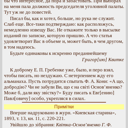
бы что интересное, да пора и забастовать. При выборах
на меня пала должность председателя уголовной палаты.
Тут уж не до повестей.
Писал бы, как и хотел, больше, но рука не служит.
Слаб еще. Все-таки подтверждаю: как расположусь,
немедленно извещу Вас. Не откажите только в высылке
изданий по записке, которую пришлю. А что статья
удовлетворит Вас в объеме и, может быть, в чем другом,
в том надеюсь.
Будьте одинаковы к искренно преданнейшему
Григор[ию] Квитке
К доброму Е. П. Гребенке уже, было, и перо взял,
чтобы писать, но нездужаю. С нетерпением жду его
альманаха. Пусть потрудится спытать Ф. А. Кони: «А що,
добродію? Чи не забули Ви, що є на світі Основ’яненко?
Може б, дали яку звістку?» Буду писать к Евг[ению]
Павл[овичу] особо, укрепляся в силах.
Примітки
Вперше надруковано в журн. «Киевская старина»,
1893, т. 13, кн. 11, с. 220-221.
Увійшло до зібрання:
Квітка-Основ’яненко Г. Ф.