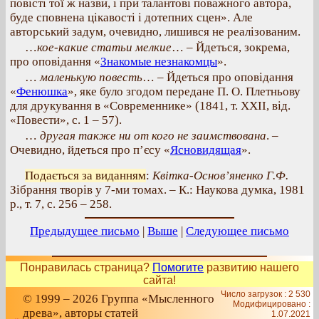
повісті тої ж назви, і при талантові поважного автора,
буде сповнена цікавості і дотепних сцен». Але
авторський задум, очевидно, лишився не реалізованим.
…
кое-какие статьи мелкие
… – Йдеться, зокрема,
про оповідання «
Знакомые незнакомцы
».
…
маленькую повесть
… – Йдеться про оповідання
«
Фенюшка
», яке було згодом передане П. О. Плетньову
для друкування в «Современнике» (1841, т. XXII, від.
«Повести», с. 1 – 57).
…
другая также ни от кого не заимствована
. –
Очевидно, йдеться про п’єсу «
Ясновидящая
».
Подається за виданням
:
Квітка-Основ’яненко Г.Ф.
Зібрання творів у 7-ми томах. – К.: Наукова думка, 1981
р., т. 7, с. 256 – 258.
Предыдущее письмо
|
Выше
|
Следующее письмо
Понравилась страница?
Помогите
развитию нашего
сайта!
Число загрузок : 2 530
© 1999 – 2026 Группа «Мысленного
Модифицировано :
древа», авторы статей
1.07.2021