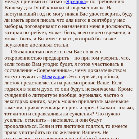
между прочими и статью «
Ярмарка
» по требованию
Вашему для IV-ой книжки «Современника». На
наступающий год не могу никак Вас удостоверить, буду
ли иметь время писать что для него: в сентябре у нас
выборы, поговаривают о назначении меня в должность,
которая потребует, может быть, всего моего времени, а
может быть, и Вы имеете кого, который бы также
неуклонно доставлял статьи.
Обязанностью почел о сем Вас со всею
откровенностью предварить – но при том уверить, что,
если только Вам угодно будет, я готов участвовать в
составлении «Современника», чему доказательством
могут служить «
Мемуары
». Это первый, пробный,
листок представляется на рассмотрение Ваше. Если
годится в таком духе, то они будут, нескончаемы. Кроме
суждений о литературе вообще, журналах, частно о
некоторых книгах, здесь можно приплетать маленькие
заметки, приключеньица и проч. и проч. Скажите только,
тот ли тон и справедливы ли суждения? Что нужно
усилить, отменить – наставьте, и они будут
продолжаться. Если и эти листочки годятся, то имеете
право употребить их по желанию Вашему. Не
отказываюсь и от повести и подобн[ого] тому, что