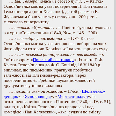
…
Вы… возвратились из своего пути
… – Квітка-
Основ’яненко має на увазі повернення П. Плетньова із
Гельсінгфорса (нині Хельсінкі), де той разом із В.
Жуковським брав участь у святкуванні 200-річчя
місцевого університету.
…
статью «Ярмарка»
… – Повість була надрукована
в журн. «Современник» (1840, № 4, с. 146 – 290).
…
в сентябре у нас выборы
… – Г. Ф. Квітка-
Основ’яненко має на увазі дворянські вибори, на яких
його обрали головою Харківської палати карного суду.
…
в самовольном распоряжении моею комедиею
. –
Тобто твором «
Приезжий из столицы
». Із листа Г. Ф.
Квітки-Основ’яненка до Ф. О. Коні від 18.V 1840 р.
випливає, що письменник, прагнучи позбутися
залежності від Плетньова-редактора, через
посередництво Є. Гребінки шукав можливостей
друкуватися у інших виданнях.
…
послать им мои комедии
. – П’єси «
Шельменко-
денщик
», «
Ясновидящая
», «
Мертвец-шалун
». Із
оголошення, вміщеного в «Пантеоні» (1840, ч. IV, с. 51),
видно, що Квітка-Основ’яненко працював і над
комедією «Пан Халявский», «яка, судячи по змісту