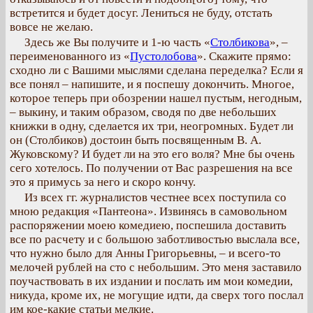
встретится и будет досуг. Лениться не буду, отстать
вовсе не желаю.
Здесь же Вы получите и 1-ю часть «
Столбикова
», –
переименованного из «
Пустолобова
». Скажите прямо:
сходно ли с Вашими мыслями сделана переделка? Если я
все понял – напишите, и я поспешу докончить. Многое,
которое теперь при обозрении нашел пустым, негодным,
– выкину, и таким образом, сводя по две небольших
книжки в одну, сделается их три, неогромных. Будет ли
он (Столбиков) достоин быть посвященным В. А.
Жуковскому? И будет ли на это его воля? Мне бы очень
сего хотелось. По получении от Вас разрешения на все
это я примусь за него и скоро кончу.
Из всех гг. журналистов честнее всех поступила со
мною редакция «Пантеона». Извинясь в самовольном
распоряжении моею комедиею, поспешила доставить
все по расчету и с большою заботливостью выслала все,
что нужно было для Анны Григорьевны, – и всего-то
мелочей рублей на сто с небольшим. Это меня заставило
поучаствовать в их издании и послать им мои комедии,
никуда, кроме их, не могущие идти, да сверх того послал
им кое-какие статьи мелкие.