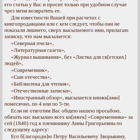
его статьи у Вас и просит только при удобном случае
чрез меня возвратить ее.
Для известности Вашей при расчетах с
книгопродавцами или с кем следует, чтобы они не
показали лишнего, сверх высылаемого ими, прилагаю
записку, что нам высылается:
«Северная пчела»,
«Литературная газета»,
«Журнал вышивания», без «Листка для св[етских]
людей»,
«Современник»,
«Сын отечества»,
«Библиотека для чтения»,
«Отечественные записки»,
«Иностранный обзор», высылается книжк[ами]
помесячно, по 4 или по 5-ти.
Если не отяготим Вас общею нашею просьбою,
обязать нас высылаю всех кн[ижек] «Современника» за
сей (1840) год к племяннику Анны Григорьевны по
следущему адресу:
Его б[лагороди]ю Петру Васильевичу Зворыкину,