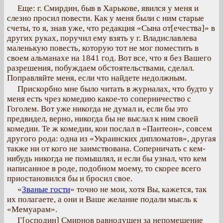
Еще: г. Смирдин, быв в Харькове, явился у меня и
слезно просил повести. Как у меня были с ним старые
счеты, то я, знав уже, что редакция «Сына от[ечества]» в
других руках, поручил ему взять у г. Владиславлева
маленькую повесть, которую тот не мог поместить в
своем альманахе на 1841 год. Вот все, что я без Вашего
разрешения, побуждаем обстоятельствами, сделал.
Поправляйте меня, если что найдете недолжным.
Прискорбно мне было читать в журналах, что будто у
меня есть чрез комедию какое-то соперничество с
Гоголем. Вот уже никогда не думал и, если бы это
предвидел, верно, никогда бы не выслал к ним своей
комедии. Те ж комедии, кои послал в «Пантеон», совсем
другого рода: одна из «Украинских дипломатов», другая
также ни от кого не заимствована. Соперничать с кем-
нибудь никогда не помышлял, и если бы узнал, что кем
написанное в роде, подобном моему, то скорее всего
приостановился бы и бросил свое.
«
Званые гости
» точно не мои, хотя Вы, кажется, так
их полагаете, а они и Ваше желание подали мысль к
«Мемуарам».
Г[осподин] Смирнов равнодушен за непомещение