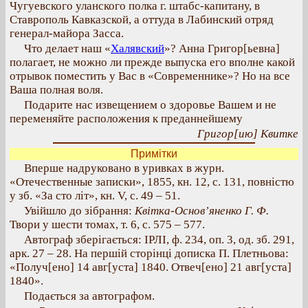
Чугуевского уланского полка г. штабс-капитану, в
Ставрополь Кавказской, а оттуда в Лабинский отряд
генерал-майора Засса.
Что делает наш «
Халявский
»? Анна Григор[ьевна]
полагает, не можно ли прежде выпуска его вполне какой
отрывок поместить у Вас в «Современнике»? Но на все
Ваша полная воля.
Подарите нас извещением о здоровье Вашем и не
переменяйте расположения к преданнейшему
Григор[ию] Квитке
Примітки
Вперше надруковано в уривках в журн.
«Отечественные записки», 1855, кн. 12, с. 131, повністю
у зб. «За сто літ», кн. V, с. 49 – 51.
Увійшло до зібрання:
Квітка-Основ’яненко Г. Ф.
Твори у шести томах, т. 6, с. 575 – 577.
Автограф зберігається: ІРЛІ, ф. 234, оп. 3, од. зб. 291,
арк. 27 – 28. На першій сторінці дописка П. Плетньова:
«Получ[ено] 14 авг[уста] 1840. Отвеч[ено] 21 авг[уста]
1840».
Подається за автографом.