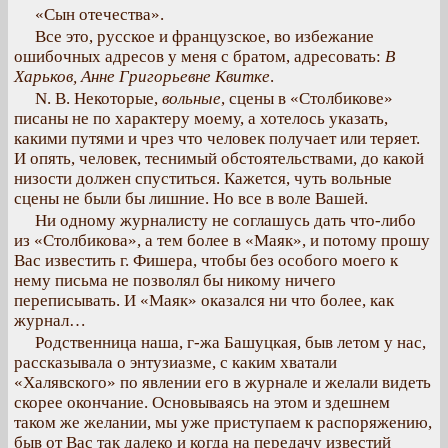
«Сын отечества».
Все это, русское и французское, во избежание
ошибочных адресов у меня с братом, адресовать:
В
Харьков, Анне Григорьевне Квитке
.
N. В. Некоторые,
вольные
, сцены в «Столбикове»
писаны не по характеру моему, а хотелось указать,
какими путями и чрез что человек получает или теряет.
И опять, человек, теснимый обстоятельствами, до какой
низости должен спуститься. Кажется, чуть вольные
сцены не были бы лишние. Но все в воле Вашей.
Ни одному журналисту не соглашусь дать что-либо
из «Столбикова», а тем более в «Маяк», и потому прошу
Вас известить г. Фишера, чтобы без особого моего к
нему письма не позволял бы никому ничего
переписывать. И «Маяк» оказался ни что более, как
журнал…
Родственница наша, г-жа Башуцкая, быв летом у нас,
рассказывала о энтузиазме, с каким хватали
«Халявского» по явлении его в журнале и желали видеть
скорее окончание. Основываясь на этом и здешнем
таком же желании, мы уже приступаем к распоряжению,
быв от Вас так далеко и когда на передачу известий