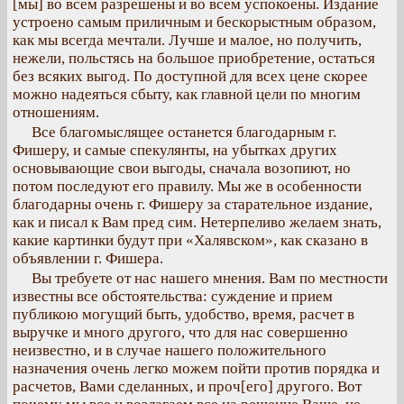
[мы] во всем разрешены и во всем успокоены. Издание
устроено самым приличным и бескорыстным образом,
как мы всегда мечтали. Лучше и малое, но получить,
нежели, польстясь на большое приобретение, остаться
без всяких выгод. По доступной для всех цене скорее
можно надеяться сбыту, как главной цели по многим
отношениям.
Все благомыслящее останется благодарным г.
Фишеру, и самые спекулянты, на убытках других
основывающие свои выгоды, сначала возопиют, но
потом последуют его правилу. Мы же в особенности
благодарны очень г. Фишеру за старательное издание,
как и писал к Вам пред сим. Нетерпеливо желаем знать,
какие картинки будут при «Халявском», как сказано в
объявлении г. Фишера.
Вы требуете от нас нашего мнения. Вам по местности
известны все обстоятельства: суждение и прием
публикою могущий быть, удобство, время, расчет в
выручке и много другого, что для нас совершенно
неизвестно, и в случае нашего положительного
назначения очень легко можем пойти против порядка и
расчетов, Вами сделанных, и проч[его] другого. Вот