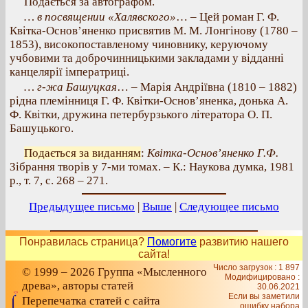
Подається за автографом.
… в посвящении «Халявского»
… – Цей роман Г. Ф.
Квітка-Основ’яненко присвятив М. М. Лонгінову (1780 –
1853), високопоставленому чиновнику, керуючому
учбовими та доброчинницькими закладами у відданні
канцелярії імператриці.
… г-жа Башуцкая
… – Марія Андріївна (1810 – 1882)
рідна племінниця Г. Ф. Квітки-Основ’яненка, донька А.
Ф. Квітки, дружина петербурзького літератора О. П.
Башуцького.
Подається за виданням
:
Квітка-Основ’яненко Г.Ф.
Зібрання творів у 7-ми томах. – К.: Наукова думка, 1981
р., т. 7, с. 268 – 271.
Предыдущее письмо
|
Выше
|
Следующее письмо
Понравилась страница?
Помогите
развитию нашего
сайта!
Число загрузок : 1 897
© 1999 – 2026 Группа «Мысленного
Модифицировано :
древа», авторы статей
30.06.2021
Если вы заметили
Перепечатка статей с сайта
ошибку набора