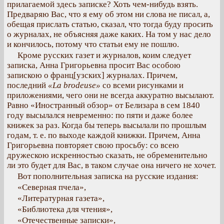
прилагаемой здесь записке? Хоть чем-нибудь взять.
Предваряю Вас, что я ему об этом ни слова не писал, а,
обещая прислать статью, сказал, что тогда буду просить
о журналах, не объясняя даже каких. На том у нас дело
и кончилось, потому что статьи ему не пошлю.
Кроме русских газет и журналов, коим следует
записка, Анна Григорьевна просит Вас особою
запискою о франц[узских] журналах. Причем,
последний
«La brodeuse»
со всеми рисунками и
приложениями, чего они не всегда аккуратно высылают.
Равно «Иностранный обзор» от Белизара в сем 1840
году высылался невременно: по пяти и даже более
книжек за раз. Когда бы теперь высылали по прошлым
годам, т. е. по выходе каждой книжки. Причем, Анна
Григорьевна повторяет свою просьбу: со всею
дружескою искренностью сказать, не обременительно
ли это будет для Вас, в таком случае она ничего не хочет.
Вот пополнительная записка на русские издания:
«Северная пчела»,
«Литературная газета»,
«Библиотека для чтения»,
«Отечественные записки»,