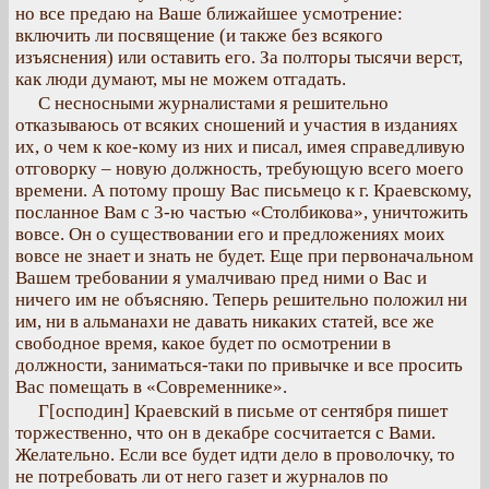
но все предаю на Ваше ближайшее усмотрение:
включить ли посвящение (и также без всякого
изъяснения) или оставить его. За полторы тысячи верст,
как люди думают, мы не можем отгадать.
С несносными журналистами я решительно
отказываюсь от всяких сношений и участия в изданиях
их, о чем к кое-кому из них и писал, имея справедливую
отговорку – новую должность, требующую всего моего
времени. А потому прошу Вас письмецо к г. Краевскому,
посланное Вам с 3-ю частью «Столбикова», уничтожить
вовсе. Он о существовании его и предложениях моих
вовсе не знает и знать не будет. Еще при первоначальном
Вашем требовании я умалчиваю пред ними о Вас и
ничего им не объясняю. Теперь решительно положил ни
им, ни в альманахи не давать никаких статей, все же
свободное время, какое будет по осмотрении в
должности, заниматься-таки по привычке и все просить
Вас помещать в «Современнике».
Г[осподин] Краевский в письме от сентября пишет
торжественно, что он в декабре сосчитается с Вами.
Желательно. Если все будет идти дело в проволочку, то
не потребовать ли от него газет и журналов по