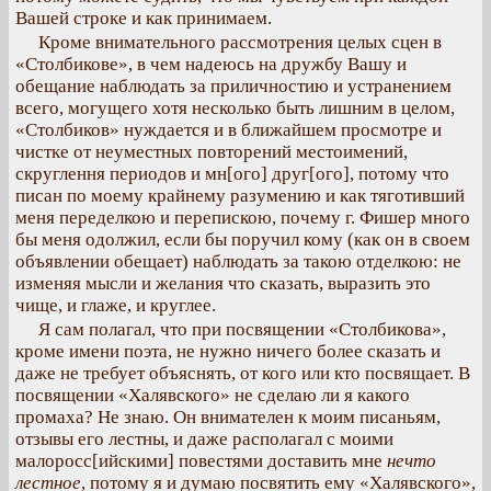
Вашей строке и как принимаем.
Кроме внимательного рассмотрения целых сцен в
«Столбикове», в чем надеюсь на дружбу Вашу и
обещание наблюдать за приличностию и устранением
всего, могущего хотя несколько быть лишним в целом,
«Столбиков» нуждается и в ближайшем просмотре и
чистке от неуместных повторений местоимений,
скруглення периодов и мн[ого] друг[ого], потому что
писан по моему крайнему разумению и как тяготивший
меня переделкою и перепискою, почему г. Фишер много
бы меня одолжил, если бы поручил кому (как он в своем
объявлении обещает) наблюдать за такою отделкою: не
изменяя мысли и желания что сказать, выразить это
чище, и глаже, и круглее.
Я сам полагал, что при посвящении «Столбикова»,
кроме имени поэта, не нужно ничего более сказать и
даже не требует объяснять, от кого или кто посвящает. В
посвящении «Халявского» не сделаю ли я какого
промаха? Не знаю. Он внимателен к моим писаньям,
отзывы его лестны, и даже располагал с моими
малоросс[ийскими] повестями доставить мне
нечто
лестное
, потому я и думаю посвятить ему «Халявского»,