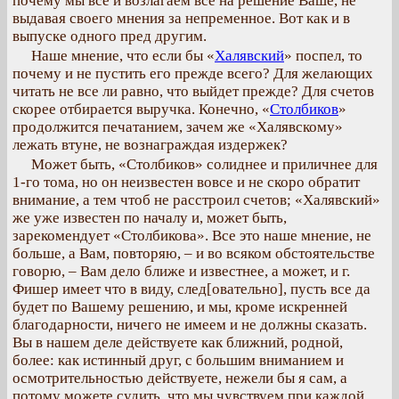
почему мы все и возлагаем все на решение Ваше, не
выдавая своего мнения за непременное. Вот как и в
выпуске одного пред другим.
Наше мнение, что если бы «
Халявский
» поспел, то
почему и не пустить его прежде всего? Для желающих
читать не все ли равно, что выйдет прежде? Для счетов
скорее отбирается выручка. Конечно, «
Столбиков
»
продолжится печатанием, зачем же «Халявскому»
лежать втуне, не вознаграждая издержек?
Может быть, «Столбиков» солиднее и приличнее для
1-го тома, но он неизвестен вовсе и не скоро обратит
внимание, а тем чтоб не расстроил счетов; «Халявский»
же уже известен по началу и, может быть,
зарекомендует «Столбикова». Все это наше мнение, не
больше, а Вам, повторяю, – и во всяком обстоятельстве
говорю, – Вам дело ближе и известнее, а может, и г.
Фишер имеет что в виду, след[овательно], пусть все да
будет по Вашему решению, и мы, кроме искренней
благодарности, ничего не имеем и не должны сказать.
Вы в нашем деле действуете как ближний, родной,
более: как истинный друг, с большим вниманием и
осмотрительностью действуете, нежели бы я сам, а
потому можете судить, что мы чувствуем при каждой