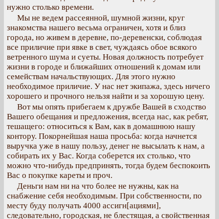
нужно столько времени.
Мы не ведем рассеянной, шумной жизни, круг
знакомства нашего весьма ограничен, хотя и близ
города, но живем в деревне, по-деревенски, соблюдая
все приличие при явке в свет, чуждаясь обое всякого
ветренного шума и суеты. Новая должность потребует
жизни в городе и ближайших отношений к домам или
семействам начальствующих. Для этого нужно
необходимое приличие. У нас нет экипажа, здесь ничего
хорошего и прочного нельзя найти и за хорошую цену.
Вот мы опять прибегаем к дружбе Вашей в сходство
Вашего обещания и предложения, всегда нас, как ребят,
тешащего: относиться к Вам, как в домашнюю нашу
контору. Покорнейшая наша просьба: когда начнется
выручка уже в нашу пользу, денег не высылать к нам, а
собирать их у Вас. Когда соберется их столько, что
можно что-нибудь предпринять, тогда будем беспокоить
Вас о покупке кареты и проч.
Деньги нам ни на что более не нужны, как на
снабжение себя необходимым. При собственности, по
месту буду получать 4000 ассигн[ациями],
следовательно, городская, не блестящая, а свойственная