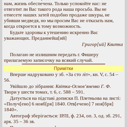
нам, жизнь обеспечена. Только успокойте нас: не
отяготит ли Вас такого рода наша просьба. Вы не
отнесете наших затей подобно продаже шкуры, не
убивши медведя, но мы просим Вас не отказать нам,
когда откроется к тому возможность.
Будьте здоровы к утешению искренно Вас
уважающих. Преданнейш[ий]
Григор[ий] Квитка
Полагаю не излишним передать г. Фишеру
прилагаемую записочку на всякий случай.
Примітки
Вперше надруковано у зб. «За сто літ», кн. V, с. 54 –
56.
Увійшло до зібрання:
Квітка-Основ’яненко Г. Ф.
Твори у шести томах, т. 6, с. 588 – 591.
Датується на підставі дописки П. Плетньова на листі:
«Получ[ено] 6 нояб[ря] 1840. Отв[ечено] 7 ноя[бря]
1840».
Автограф зберігається: ІРЛІ, ф. 234, оп. 3, од. зб. 291,
арк. 35 – 36 зв.