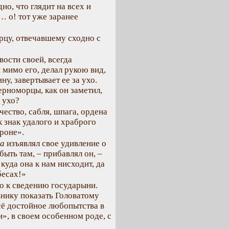
о, что глядит на всех и
… о! тот уже заранее
цу, отвечавшему сходно с
ости своей, всегда
 мимо его, делал рукою вид,
ну, завертывает ее за ухо.
ерноморцы, как он заметил,
 ухо?
чество, сабля, шпага, ордена
ак знак удалого и храброго
ороне».
а
изъявлял свое удивление о
ыть там, – прибавлял он, –
 куда она к нам нисходит, да
бесах!»
ло к сведению государыни.
нику показать Головатому
сё достойное любопытства в
и», в своем особенном роде, с