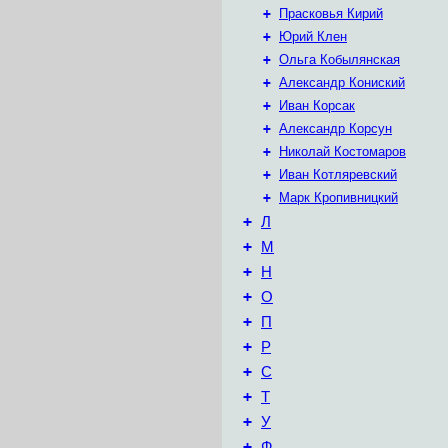
+
Прасковья Кирий
+
Юрий Клен
+
Ольга Кобылянская
+
Александр Кониский
+
Иван Корсак
+
Александр Корсун
+
Николай Костомаров
+
Иван Котляревский
+
Марк Кропивницкий
+
Л
+
М
+
Н
+
О
+
П
+
Р
+
С
+
Т
+
У
+
Ф