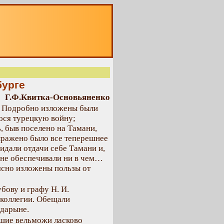
О
бурге
Г.Ф.Квитка-Основьяненко
а. Подробно изложены были
юся турецкую войну;
, быв поселено на Тамани,
ыражено было все теперешнее
идали отдачи себе Тамани и,
и не обеспечивали ни в чем…
ясно изложены пользы от
бову и графу Н. И.
 коллегии. Обещали
ударыне.
шие вельможи ласково