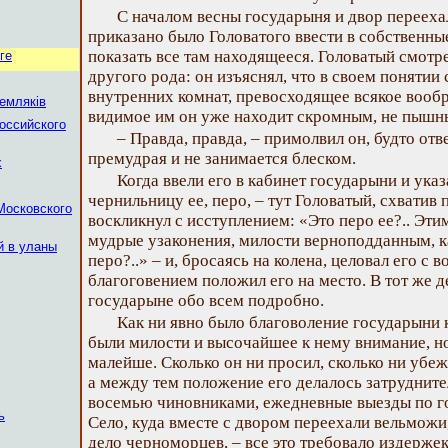
С началом весны государыня и двор переехал
приказано было Головатого ввести в собственны
показать все там находящееся. Головатый смотр
ге
другого рода: он изъяснял, что в своем понятии
внутренних комнат, превосходящее всякое вообр
емляків
видимое им он уже находит скромным, не пы
оссийского
– Правда, правда, – примолвил он, будто отв
премудрая и не занимается блеском.
х
Когда ввели его в кабинет государыни и указ
чернильницу ее, перо, – тут Головатый, схватив
Московского
воскликнул с исступлением: «Это перо ее?.. Эт
мудрые узаконения, милости верноподданным, ка
й в уланы
перо?..» – и, бросаясь на колена, целовал его с 
благоговением положил его на место. В тот же 
государыне обо всем подробно.
Как ни явно было благоволение государыни к
были милости и высочайшее к нему внимание, но
малейше. Сколько он ни просил, сколько ни убеж
а между тем положение его делалось затрудните
восемью чиновниками, ежедневные выезды по гор
ь
Село, куда вместе с двором переехали вельможи
дело черноморцев, – все это требовало издержек