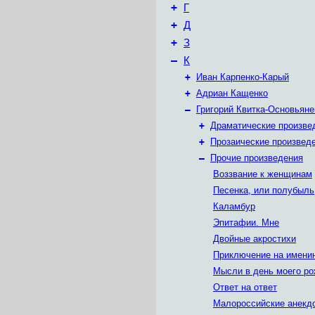
+
Г
+
Д
+
З
–
К
+
Иван Карпенко-Карый
+
Адриан Кащенко
–
Григорий Квитка-Основьяне
+
Драматические произве
+
Прозаические произвед
–
Прочие произведения
Воззвание к женщинам
Песенка, или полубыль
Каламбур
Эпитафии. Мне
Двойные акростихи
Приключение на имени
Мысли в день моего р
Ответ на ответ
Малороссийские анекд