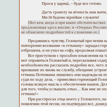
Проси у цариці, – буде все готово.
Дасть грамоту на вічность нам жити,
Ми їй будемо вірнійше служити!
[Вот кем, когда и при каких обстоятельствах
предложенная здесь вполне; в «Очерках России»
не объяснено подробностей к сложению ее.]
Предавшись чувству, Головатый при пении на
повторении воззвания «к гетьману» зарыдал горь
отброшена, и он упал на софу, продолжая плакат
Все приступили с просьбою изъяснения на 
мог оправиться Головатый и, пересказывая соде
необходимости
рассказать подробно все, чего 
призвание их вновь на службу, обещание устроит
гетмана Потемкина лишились они надежды на по
судя по ходу дела, – примолвил горюющий Голо
головы всякую мысль о обеспечении нашем. Де
для того, чтобы услышать отказ… Как мне не о
гетмана!»
При расспросах отца моего у Головатого, на
появлении этой песни, он подтвердил все, дошед