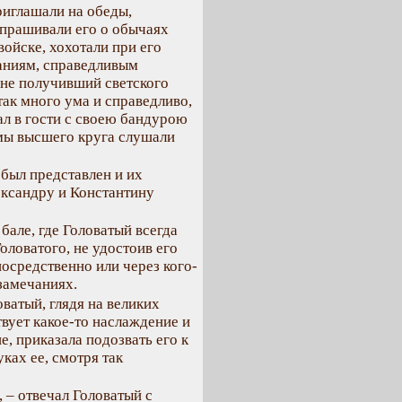
риглашали на обеды,
сспрашивали его о обычаях
йске, хохотали при его
аниям, справедливым
, не получивший светского
так много ума и справедливо,
ал в гости с своею бандурою
амы высшего круга слушали
был представлен и их
ександру и Константину
але, где Головатый всегда
оловатого, не удостоив его
осредственно или через кого-
замечаниях.
оватый, глядя на великих
твует какое-то наслаждение и
, приказала подозвать его к
уках ее, смотря так
 – отвечал Головатый с