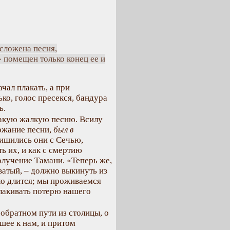
 сложена песня,
 помещен только конец ее и
чал плакать, а при
ко, голос пресекся, бандура
ь.
такую жалкую песню. Всилу
ржание песни,
был в
лишились они с Сечью,
ь их, и как с смертию
лучение Тамани. «Теперь же,
ватый, – должно выкинуть из
ло длится; мы проживаемся
плакивать потерю нашего
 обратном пути из столицы, о
шее к нам, и притом