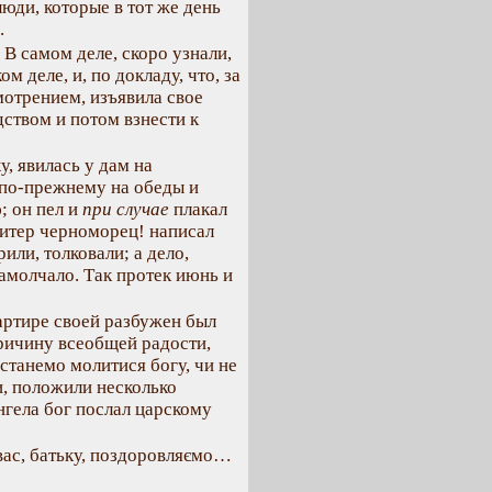
люди, которые в тот же день
.
 В самом деле, скоро узнали,
 деле, и, по докладу, что, за
отрением, изъявила свое
ством и потом взнести к
, явилась у дам на
 по-прежнему на обеды и
; он пел и
при случае
плакал
хитер черноморец! написал
или, толковали; а дело,
замолчало. Так протек июнь и
вартире своей разбужен был
ричину всеобщей радости,
 станемо молитися богу, чи не
, положили несколько
ангела бог послал царскому
вас, батьку, поздоровляємо…