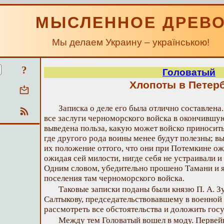
МЫСЛЕННОЕ ДРЕВ
Мы делаем Украину – українською!
?
Головатый
Хлопоты в Петер
Записка о деле его была отлично составлен
все заслуги черноморского войска в окончившу
выведена польза, какую может войско приносить
где другого рода воины менее будут полезны; в
их положение оттого, что они при Потемкине ож
ожидая сей милости, нигде себя не устраивали 
Одним словом, убедительно прошено Тамани и 
поселения там черноморского войска.
Таковые записки поданы были князю П. А. Зу
Салтыкову, председательствовавшему в военной
рассмотреть все обстоятельства и доложить гос
Между тем Головатый вошел в моду. Первей