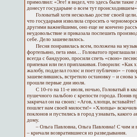
примолвил: «Эге! я видел, что здесь были такие 
донесут государыне о всем тут происходившем»
Головатый хотя несколько достиг своей цели.
что государыня изволила спросить о черноморском
другими важнейшими, оно еще не кончено рассм
неудовольствие и приказала поспешить производ
себе. Дело зашевелилось.
Песня понравилась всем, положена на музыку
фортепьяно, пета ими… Головатого приглашали
всегда с бандурою, просили спеть «свою» песню
припевая или пел приплакивая. Говорили: «Как 
жалобу, подделал голос и поет публично» – говор
зашевелившись, встретило остановку – и снова 
прошли первые дни июля.
С 10-го на 11-е июля, ночью, Головатый в к
пушечного пальбою с крепости города. Поняв п
закричал он на своих: «Агов, хлопци, вставайте!
пошлет нам своей милости!» «Хлопцы» вскочили
поклонов и пустились в город узнавать, какого 
дому.
– Ольга Павловна, Ольга Павловна! С чим и 
– кричали возвратившиеся из разведывания.