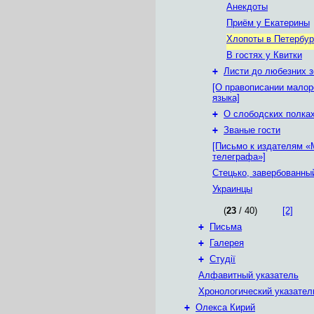
Анекдоты
Приём у Екатерины
Хлопоты в Петербур
В гостях у Квитки
+
Листи до любезних з
[О правописании малор
языка]
+
О слободских полка
+
Званые гости
[Письмо к издателям «
телеграфа»]
Стецько, завербованны
Украинцы
(
23
/ 40)
[2]
+
Письма
+
Галерея
+
Студії
Алфавитный указатель
Хронологический указател
+
Олекса Кирий