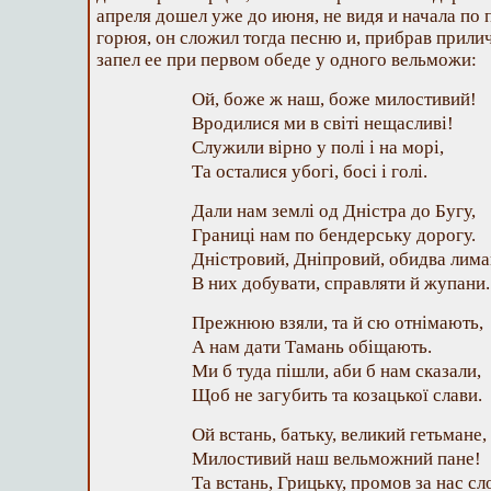
апреля дошел уже до июня, не видя и начала по
горюя, он сложил тогда песню и, прибрав прил
запел ее при первом обеде у одного вельможи:
Ой, боже ж наш, боже милостивий!
Вродилися ми в світі нещасливі!
Служили вірно у полі і на морі,
Та осталися убогі, босі і голі.
Дали нам землі од Дністра до Бугу,
Границі нам по бендерську дорогу.
Дністровий, Дніпровий, обидва лима
В них добувати, справляти й жупани.
Прежнюю взяли, та й сю отнімають,
А нам дати Тамань обіщають.
Ми б туда пішли, аби б нам сказали,
Щоб не загубить та козацької слави.
Ой встань, батьку, великий гетьмане,
Милостивий наш вельможний пане!
Та встань, Грицьку, промов за нас сл