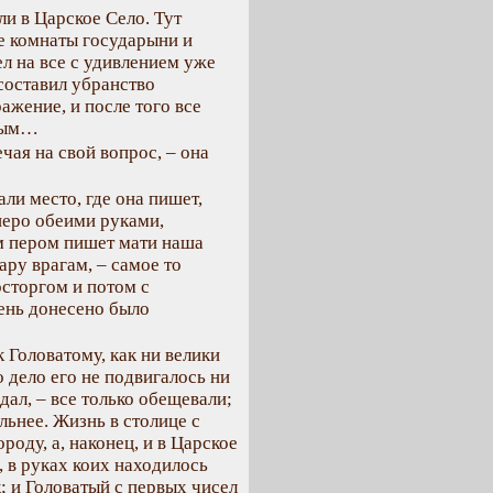
и в Царское Село. Тут
е комнаты государыни и
ел на все с удивлением уже
 составил убранство
ажение, и после того все
шным…
ечая на свой вопрос, – она
али место, где она пишет,
 перо обеими руками,
им пером пишет мати наша
ру врагам, – самое то
восторгом и потом с
день донесено было
 Головатому, как ни велики
 дело его не подвигалось ни
дал, – все только обещевали;
льнее. Жизнь в столице с
оду, а, наконец, и в Царское
, в руках коих находилось
; и Головатый с первых чисел