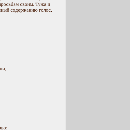
 просьбам своим. Тужа и
ичный содержанию голос,
ни,
ово: