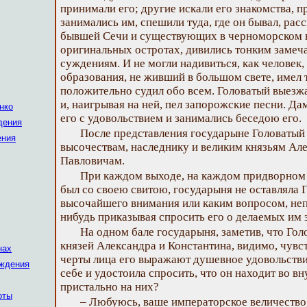
принимали его; другие искали его знакомства, п
занимались им, спешили туда, где он бывал, ра
бывшей Сечи и существующих в черноморском во
оригинальных остротах, дивились тонким замеч
суждениям. И не могли надивиться, как человек
образования, не живший в большом свете, имел 
положительно судил обо всем. Головатый выезж
и, наигрывая на ней, пел запорожские песни. Д
нко
его с удовольствием и занимались беседою его.
дения
После представления государыне Головатый 
ения
высочествам, наследнику и великим князьям Ал
Павловичам.
При каждом выходе, на каждом придворном б
был со своею свитою, государыня не оставляла Г
высочайшего внимания или каким вопросом, неп
нибудь приказывая спросить его о делаемых им 
На одном бале государыня, заметив, что Гол
князей Александра и Константина, видимо, чувс
нах
черты лица его выражают душевное удовольствие
ождения
себе и удостоила спросить, что он находит во вн
пристально на них?
оты
– Любуюсь, ваше императорское величество,