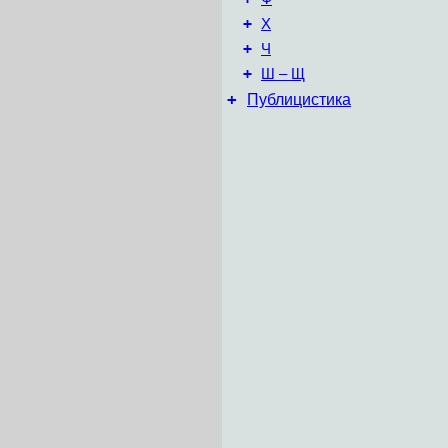
+
Х
+
Ч
+
Ш – Щ
+
Публицистика