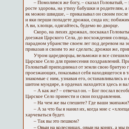
– Помолимся же богу, – сказал Головатый, –
росте здорова, на утиху бабушки и родителям, а
як можно швидше, – приказывал он своим после
и яки перши попадете дрожки, сюда их; побижим
А ви, хлопци, одягайтесь, будемо во дворце.
Скоро, на лихих дрожках, поскакал Головаты
доезжая Царского Села, до восхождения солнца,
парадном убранстве своем лег под деревом на з
приказав и своим то же сделать; дрожки же, при
Утром царедворцы, вельможи и все спешило,
Царское Село для принесения поздравлений. П
Головатый приподнимал от земли свою бритую го
проезжающих, показывал себя находящегося в т
знакомые с ним, узнавая его, останавливались и 
шитом мундире, в орденах находится здесь и вал
– А как же? – отвечал он. – Бог послал все
Царское Село принести и свои поздравления.
– На чем же вы спешите? Где ваши экипажи
– А за что бы я нанял их, когда мне с «хлопц
харчеваться будет.
– Так вы это пешком?
– Овыи на колесницах, овыи на конях, а мы 