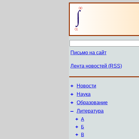
Письмо на сайт
Лента новостей (RSS)
+
Новости
+
Наука
+
Образование
–
Литература
+
А
+
Б
+
В