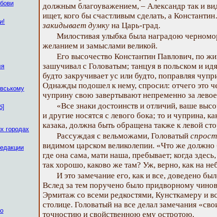
юбови
должным благоуважением, – Александр так и видн
ищет, кого бы счастливым сделать, а Константин
и!
закидывает думку
на Царь-град.
Милостивая улыбка была наградою черномор
желанием и замыслами великой.
Его высочество Константин Павлович, по жив
зашучивал с Головатым; танцуя в польском и идя
ля
будто закручивает ус или будто, поправляя чупри
Однажды подошел к нему, спросил: отчего это ч
овському
чуприну свою завертывают непременно за левое
«Все знаки достоинств и отличий, ваше высо
б]
и другие носятся с левого бока; то и чуприна, к
казака, должна быть обращена также к левой ст
х городах
Рассуждая с вельможами, Головатый
спрост
видимом царском великолепии. «Что же должно б
редакции
где она сама, мати наша, пребывает; когда здесь,
так хорошо, каково же там? Уж, верно, как на не
И это замечание его, как и все, доведено бы
Вслед за тем поручено было придворному чинов
Эрмитаж со всеми редкостями, Кунсткамеру и в
столице. Головатый на все делал замечания «сво
ко
точностию и свойственною ему остротою.