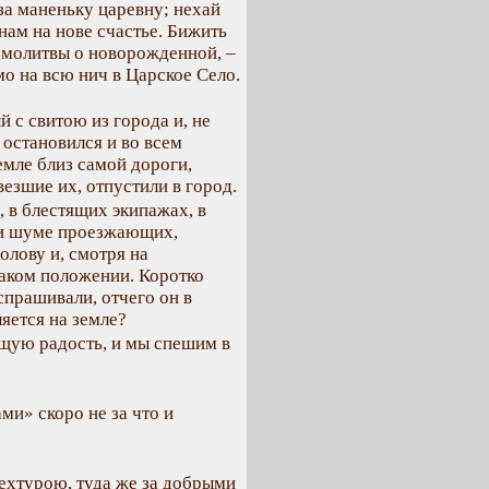
 за маненьку царевну; нехай
 нам на нове счастье. Бижить
 молитвы о новорожденной, –
о на всю нич в Царское Село.
й с свитою из города и, не
 остановился и во всем
емле близ самой дороги,
везшие их, отпустили в город.
 в блестящих экипажах, в
ри шуме проезжающих,
лову и, смотря на
аком положении. Коротко
спрашивали, отчего он в
яется на земле?
общую радость, и мы спешим в
?
ами» скоро не за что и
пехтурою, туда же за добрыми