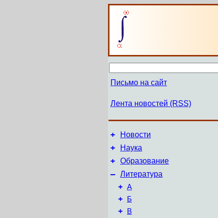
Письмо на сайт
Лента новостей (RSS)
+
Новости
+
Наука
+
Образование
–
Литература
+
А
+
Б
+
В