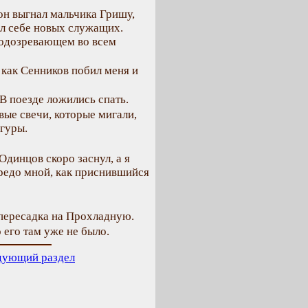
он выгнал мальчика Гришу,
ал себе новых служащих.
подозревающем во всем
 как Сенников побил меня и
В поезде ложились спать.
вые свечи, которые мигали,
гуры.
динцов скоро заснул, а я
ередо мной, как приснившийся
 пересадка на Прохладную.
 его там уже не было.
дующий раздел