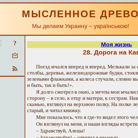
МЫСЛЕННОЕ ДРЕВ
Мы делаем Украину – українською!
?
Моя жизнь
28. Дорога на Ка
Поезд мчался вперед и вперед. Мелькали за
столбы, деревья, железнодорожные будки, стоял
зелеными флажками, а колеса стучали, словно вы
и быть, так и быть!».
Я долго смотрел в окно, а мечты мои мчали
сторону – в село, к отцу и матери, к сестрам. Нак
скамью, взглянул на верхнюю полку. На полке ле
старый, и читал книжку.
Мне показалось, что я где-то видел этого чел
Он взглянул на меня, и наши взгляды встрети
– Здравствуй, Алеша!
– Здравствуйте! – ответил я несмело.