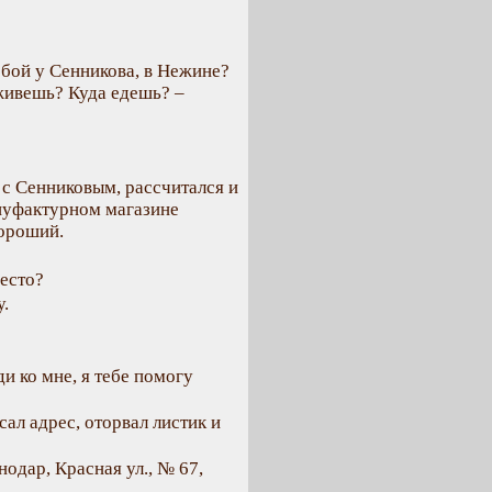
бой у Сенникова, в Нежине?
 живешь? Куда едешь? –
с Сенниковым, рассчитался и
ануфактурном магазине
хороший.
место?
у.
ди ко мне, я тебе помогу
ал адрес, оторвал листик и
нодар, Красная ул., № 67,