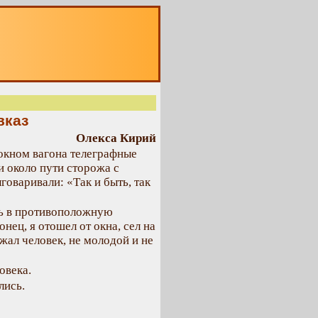
О
вказ
Олекса Кирий
 окном вагона телеграфные
и около пути сторожа с
говаривали: «Так и быть, так
сь в противоположную
онец, я отошел от окна, сел на
жал человек, не молодой и не
овека.
лись.