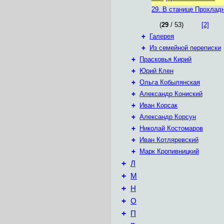
29. В станице Прохлад
(
29
/ 53)
[2]
+
Галерея
+
Из семейной переписки
+
Прасковья Кирий
+
Юрий Клен
+
Ольга Кобылянская
+
Александр Кониский
+
Иван Корсак
+
Александр Корсун
+
Николай Костомаров
+
Иван Котляревский
+
Марк Кропивницкий
+
Л
+
М
+
Н
+
О
+
П