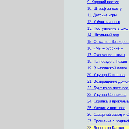
9. Коровий пастух
10. Штраф за охоту
11. Детские игры
12. У благочинного
13. Поступление в шко
14. Школьный вор
15. Остались без коро
16. «Мы – русские!»
17. Окончание школы
18. На поезде в Нежин
19. В нежинской лавке
20. У купца Соколова
21. Возвращение домо
22. Бунт из-за постног
23. У купца Сенникова
24. Скрипка и проклам
25. Ученик у портного
26. Сахарный завод и 
27. Прощание с родино
28. Дорога на Кавказ