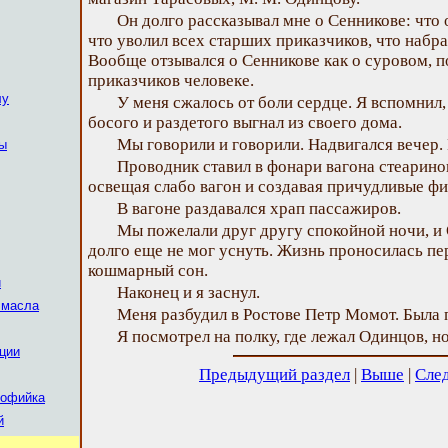
Он долго рассказывал мне о Сенникове: что 
что уволил всех старших приказчиков, что набр
Вообще отзывался о Сенникове как о суровом, 
приказчиков человеке.
лу
У меня сжалось от боли сердце. Я вспомнил,
босого и раздетого выгнал из своего дома.
Мы говорили и говорили. Надвигался вечер. 
вы
Проводник ставил в фонари вагона стеарино
освещая слабо вагон и создавая причудливые фи
В вагоне раздавался храп пассажиров.
Мы пожелали друг другу спокойной ночи, и О
долго еще не мог уснуть. Жизнь проносилась п
кошмарный сон.
й
Наконец и я заснул.
о масла
Меня разбудил в Ростове Петр Момот. Была
Я посмотрел на полку, где лежал Одинцов, но
ации
Предыдущий раздел
|
Выше
|
Сле
Софийка
й