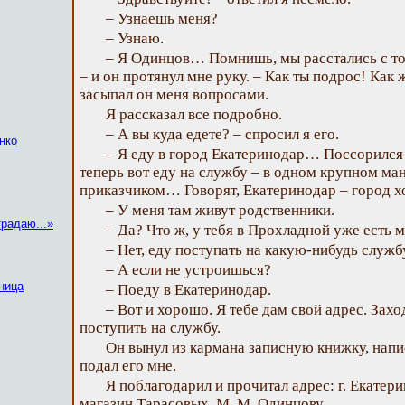
– Узнаешь меня?
– Узнаю.
– Я Одинцов… Помнишь, мы расстались с то
– и он протянул мне руку. – Как ты подрос! Как
засыпал он меня вопросами.
Я рассказал все подробно.
– А вы куда едете? – спросил я его.
нко
– Я еду в город Екатеринодар… Поссорился 
теперь вот еду на службу – в одном крупном м
приказчиком… Говорят, Екатеринодар – город 
– У меня там живут родственники.
радаю...»
– Да? Что ж, у тебя в Прохладной уже есть 
– Нет, еду поступать на какую-нибудь служб
– А если не устроишься?
ница
– Поеду в Екатеринодар.
– Вот и хорошо. Я тебе дам свой адрес. Захо
поступить на службу.
Он вынул из кармана записную книжку, напис
подал его мне.
Я поблагодарил и прочитал адрес: г. Екатери
магазин Тарасовых, М. М. Одинцову.