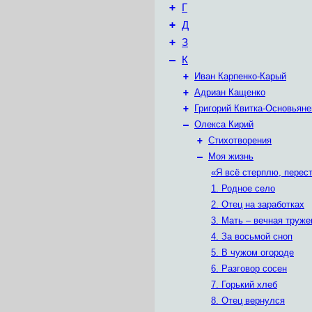
+
Г
+
Д
+
З
–
К
+
Иван Карпенко-Карый
+
Адриан Кащенко
+
Григорий Квитка-Основьяне
–
Олекса Кирий
+
Стихотворения
–
Моя жизнь
«Я всё стерплю, перест
1. Родное село
2. Отец на заработках
3. Мать – вечная труже
4. За восьмой сноп
5. В чужом огороде
6. Разговор сосен
7. Горький хлеб
8. Отец вернулся