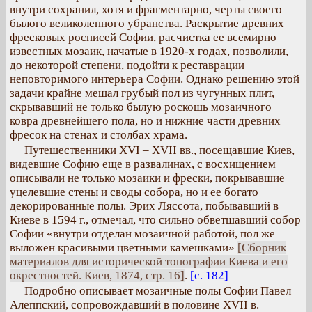
внутри сохранил, хотя и фрагментарно, черты своего
былого великолепного убранства. Раскрытие древних
фресковых росписей Софии, расчистка ее всемирно
известных мозаик, начатые в 1920-х годах, позволили,
до некоторой степени, подойти к реставрации
неповторимого интерьера Софии. Однако решению этой
задачи крайне мешал грубый пол из чугунных плит,
скрывавший не только былую роскошь мозаичного
ковра древнейшего пола, но и нижние части древних
фресок на стенах и столбах храма.
Путешественники XVI – XVII вв., посещавшие Киев,
видевшие Софию еще в развалинах, с восхищением
описывали не только мозаики и фрески, покрывавшие
уцелевшие стены и своды собора, но и ее богато
декорированные полы. Эрих Ляссота, побывавший в
Киеве в 1594 г., отмечал, что сильно обветшавший собор
Софии «внутри отделан мозаичной работой, пол же
выложен красивыми цветными камешками»
[Сборник
материалов для исторической топографии Киева и его
окрестностей. Киев, 1874, стр. 16]
.
[с. 182]
Подробно описывает мозаичные полы Софии Павел
Алеппский, сопровождавший в половине XVII в.