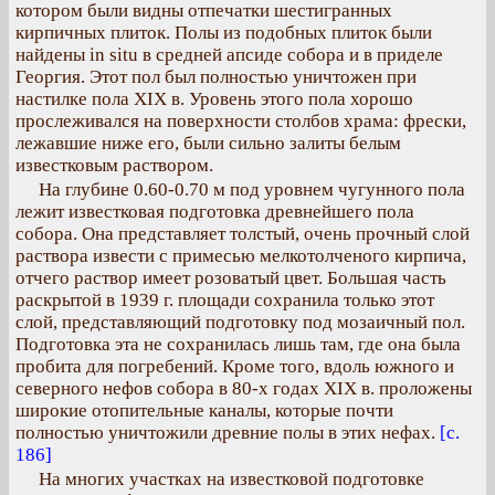
котором были видны отпечатки шестигранных
кирпичных плиток. Полы из подобных плиток были
найдены in situ в средней апсиде собора и в приделе
Георгия. Этот пол был полностью уничтожен при
настилке пола XIX в. Уровень этого пола хорошо
прослеживался на поверхности столбов храма: фрески,
лежавшие ниже его, были сильно залиты белым
известковым раствором.
На глубине 0.60-0.70 м под уровнем чугунного пола
лежит известковая подготовка древнейшего пола
собора. Она представляет толстый, очень прочный слой
раствора извести с примесью мелкотолченого кирпича,
отчего раствор имеет розоватый цвет. Большая часть
раскрытой в 1939 г. площади сохранила только этот
слой, представляющий подготовку под мозаичный пол.
Подготовка эта не сохранилась лишь там, где она была
пробита для погребений. Кроме того, вдоль южного и
северного нефов собора в 80-х годах XIX в. проложены
широкие отопительные каналы, которые почти
полностью уничтожили древние полы в этих нефах.
[с.
186]
На многих участках на известковой подготовке