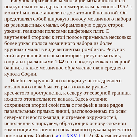
Рисунок обрамления композиции мозаичного пола
подкупольного квадрата по материалам раскопок 1952 г.
может быть восстановлен с достаточной полнотой. Он
представлял собой широкую полосу мозаичного набора
из разноцветных смальт, обрамленную с двух сторон
узкими, гладкими полосами шиферных плит. С
внутренней стороны к этой полосе примыкала несколько
более узкая полоса мозаичного набора из более
крупных смальт в виде вытянутых ромбиков. Рисунок
этой внутренней полосы повторяет рисунок мозаик,
открытых раскопками 1949 г. на подступенках северной
башни, а также мозаичное обрамление окон среднего
купола Софии.
Наиболее крупный по площади участок древнего
мозаичного пола был открыт в южном рукаве
кресчатого пространства, к северу от северной границы
южного отопительного канала. Здесь отлично
сохранился второй слой пола с графьей в виде рядов
параллельных прямых линий, расположенных по осям
север-юг и восток-запад, и отрезков окружностей,
исполненных циркулем, образующих основу сложной
композиции мозаичного пола южного рукава кресчатого
пространства Софии (
табл. XXVII
,
1, 2
). Фрагменты этой