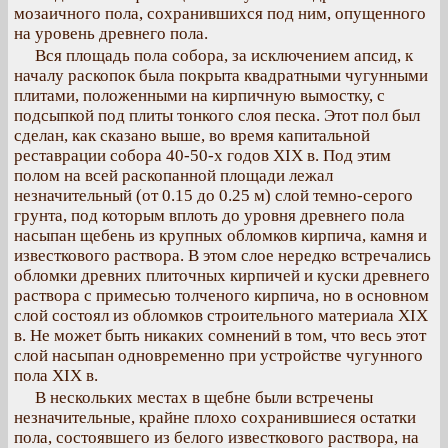
мозаичного пола, сохранившихся под ним, опущенного
на уровень древнего пола.
Вся площадь пола собора, за исключением апсид, к
началу раскопок была покрыта квадратными чугунными
плитами, положенными на кирпичную вымостку, с
подсыпкой под плиты тонкого слоя песка. Этот пол был
сделан, как сказано выше, во время капитальной
реставрации собора 40-50-х годов XIX в. Под этим
полом на всей раскопанной площади лежал
незначительный (от 0.15 до 0.25 м) слой темно-серого
грунта, под которым вплоть до уровня древнего пола
насыпан щебень из крупных обломков кирпича, камня и
известкового раствора. В этом слое нередко встречались
обломки древних плиточных кирпичей и куски древнего
раствора с примесью толченого кирпича, но в основном
слой состоял из обломков строительного материала XIX
в. Не может быть никаких сомнений в том, что весь этот
слой насыпан одновременно при устройстве чугунного
пола XIX в.
В нескольких местах в щебне были встречены
незначительные, крайне плохо сохранившиеся остатки
пола, состоявшего из белого известкового раствора, на