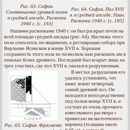
Рис. 63. София.
Рис. 64. София. Пол XVII
Соотношение уровней полов
в. в средней апсиде. План.
в средней апсиде. Раскопки
Раскопки 1940 г. [с. 195]
1940 г. [с. 193]
Нашими раскопками 1940 г. он был раскрыт почти на
всей площади средней апсиды (рис. 64). Настилка этого
пола относится, по-видимому, к реставрации собора при
Варлааме Ясинском в конце XVII в. Хорошая
сохранность этого пола не позволила нам рисковать им в
поисках более древнего. Последний был вскрыт лишь на
трех участках, где пол XVII в. оказался разрушенным.
В местах разрушения его
удалось установить, что
ниже лежит четвертый,
самый древний пол. Он
находится непосредственно
под полом конца XVII в. и
состоит из очень прочного
известкового раствора с
примесью мелкотолченого
кирпича (толщина около
Рис. 65. София. Фрагмент