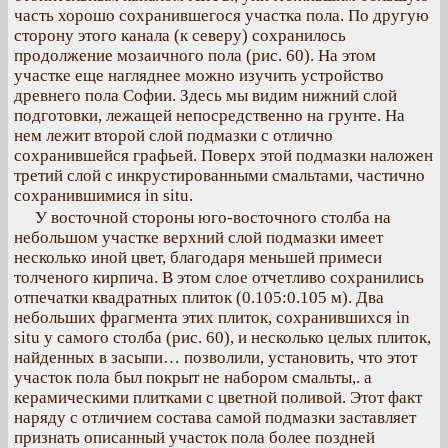
часть хорошо сохранившегося участка пола. По другую
сторону этого канала (к северу) сохранилось
продолжение мозаичного пола (рис. 60). На этом
участке еще нагляднее можно изучить устройство
древнего пола Софии. Здесь мы видим нижний слой
подготовки, лежащей непосредственно на грунте. На
нем лежит второй слой подмазки с отлично
сохранившейся графьей. Поверх этой подмазки наложен
третий слой с инкрустированными смальтами, частично
сохранившимися in situ.
У восточной стороны юго-восточного столба на
небольшом участке верхний слой подмазки имеет
несколько иной цвет, благодаря меньшей примеси
толченого кирпича. В этом слое отчетливо сохранились
отпечатки квадратных плиток (0.105:0.105 м). Два
небольших фрагмента этих плиток, сохранившихся in
situ у самого столба (рис. 60), и несколько целых плиток,
найденных в засыпи… позволили, установить, что этот
участок пола был покрыт не набором смальты,. а
керамическими плитками с цветной поливой. Этот факт
наряду с отличием состава самой подмазки заставляет
признать описанный участок пола более поздней