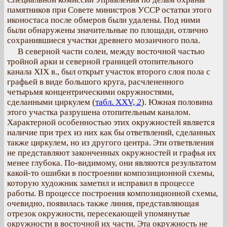
памятников при Совете министров УССР остатки этого
иконостаса после обмеров были удалены. Под ними
были обнаружены значительные по площади, отлично
сохранившиеся участки древнего мозаичного пола.
В северной части солеи, между восточной частью
тройной арки и северной границей отопительного
канала XIX в., был открыт участок второго слоя пола с
графьей в виде большого круга, расчлененного
четырьмя концентрическими окружностями,
сделанными циркулем (
табл. XXV,
2
). Южная половина
этого участка разрушена отопительным каналом.
Характерной особенностью этих окружностей является
наличие при трех из них как бы ответвлений, сделанных
также циркулем, но из другого центра. Эти ответвления
не представляют законченных окружностей и графья их
менее глубока. По-видимому, они являются результатом
какой-то ошибки в построении композиционной схемы,
которую художник заметил и исправил в процессе
работы. В процессе построения композиционной схемы,
очевидно, появилась также линия, представляющая
отрезок окружности, пересекающей упомянутые
окружности в восточной их части. Эта окружность не