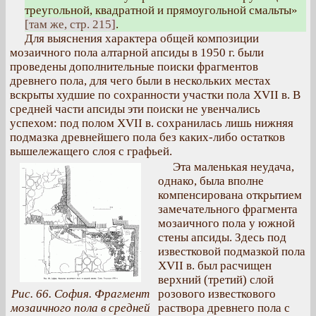
треугольной, квадратной и прямоугольной смальты»
[там же, стр. 215]
.
Для выяснения характера общей композиции
мозаичного пола алтарной апсиды в 1950 г. были
проведены дополнительные поиски фрагментов
древнего пола, для чего были в нескольких местах
вскрыты худшие по сохранности участки пола XVII в. В
средней части апсиды эти поиски не увенчались
успехом: под полом XVII в. сохранилась лишь нижняя
подмазка древнейшего пола без каких-либо остатков
вышележащего слоя с графьей.
Эта маленькая неудача,
однако, была вполне
компенсирована открытием
замечательного фрагмента
мозаичного пола у южной
стены апсиды. Здесь под
известковой подмазкой пола
XVII в. был расчищен
верхний (третий) слой
Рис. 66. София. Фрагмент
розового известкового
мозаичного пола в средней
раствора древнего пола с