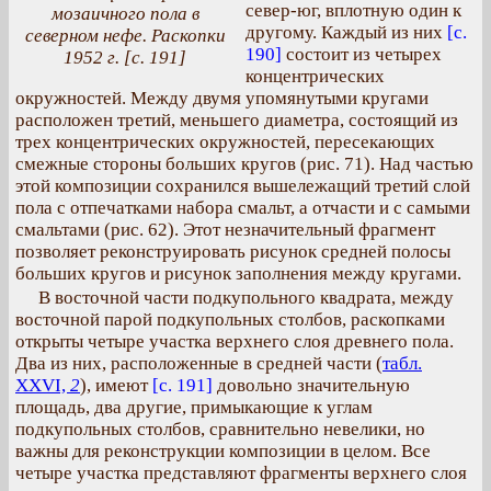
север-юг, вплотную один к
мозаичного пола в
другому. Каждый из них
[с.
северном нефе. Раскопки
190]
состоит из четырех
1952 г. [с. 191]
концентрических
окружностей. Между двумя упомянутыми кругами
расположен третий, меньшего диаметра, состоящий из
трех концентрических окружностей, пересекающих
смежные стороны больших кругов (рис. 71). Над частью
этой композиции сохранился вышележащий третий слой
пола с отпечатками набора смальт, а отчасти и с самыми
смальтами (рис. 62). Этот незначительный фрагмент
позволяет реконструировать рисунок средней полосы
больших кругов и рисунок заполнения между кругами.
В восточной части подкупольного квадрата, между
восточной парой подкупольных столбов, раскопками
открыты четыре участка верхнего слоя древнего пола.
Два из них, расположенные в средней части (
табл.
XXVI,
2
), имеют
[с. 191]
довольно значительную
площадь, два другие, примыкающие к углам
подкупольных столбов, сравнительно невелики, но
важны для реконструкции композиции в целом. Все
четыре участка представляют фрагменты верхнего слоя