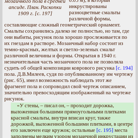
0.05 м), в который
мозаичного пола в средней
инкрустированы
апсиде. План. Раскопки
разноцветные смальты
1909 г. [с. 197]
различной формы,
составляющие сложный геометрический орнамент.
Смальты сохранились далеко не полностью, но там, где
они выбиты, рисунок пола хорошо прослеживается по
их гнездам в растворе. Мозаичный набор состоит из
темно-красных, желтых и светло-зеленых смальт
различной величины и формы. Открытая в 1940 г.
незначительная часть мозаичного пола не позволяла
судить об общей композиции коврового рисунка
[с. 194]
пола. Д.В.Милеев, судя по опубликованному им чертежу
(рис. 65), имел возможность наблюдать этот же
фрагмент пола и сопроводил свой чертеж описанием,
значительно превосходящим изображенный на чертеже
рисунок.
«У стены, – писал он, – проходит дорожка,
выложенная большими прямоугольными плитками
красной смальты, внутри вписан круг, также
дорожкой, выложенной большими плитками, в центре
его заключен еще кружок; остальные
[с. 195]
места
заполнены мелким узором мозаичной инкрустации из