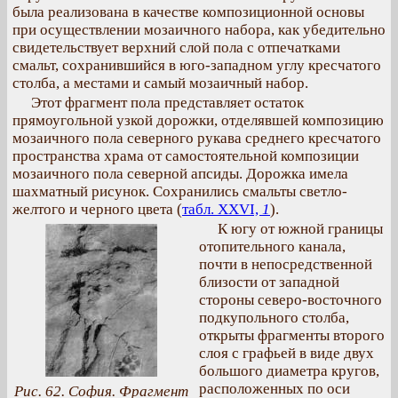
была реализована в качестве композиционной основы
при осуществлении мозаичного набора, как убедительно
свидетельствует верхний слой пола с отпечатками
смальт, сохранившийся в юго-западном углу кресчатого
столба, а местами и самый мозаичный набор.
Этот фрагмент пола представляет остаток
прямоугольной узкой дорожки, отделявшей композицию
мозаичного пола северного рукава среднего кресчатого
пространства храма от самостоятельной композиции
мозаичного пола северной апсиды. Дорожка имела
шахматный рисунок. Сохранились смальты светло-
желтого и черного цвета (
табл. XXVI,
1
).
К югу от южной границы
отопительного канала,
почти в непосредственной
близости от западной
стороны северо-восточного
подкупольного столба,
открыты фрагменты второго
слоя с графьей в виде двух
большого диаметра кругов,
расположенных по оси
Рис. 62. София. Фрагмент