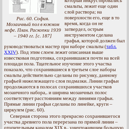
который инкрустировались
смальты, лежит еще один
слой раствора; на
поверхности его, еще в то
Рис. 60. София.
время, когда он не
Мозаичный пол в южном
затвердел, острым
нефе. План. Раскопки 1939
инструментом сделана
– 1940 гг. [с. 187]
графья, которой должен был
руководствоваться мастер при наборе смальты (
табл.
XXIV
). Под этим слоем лежит описанная выше
известковая подготовка, сохранившаяся почти на всей
площади пола. Тщательное изучение этого участка
показало, что сохранившиеся в третьем слое наборы
смальты действительно сделаны по рисунку, данному
графьей нижележащего слоя подмазки. Линии графьи
продолжаются в полосах сохранившихся участков
мозаичного набора,. и ширина мозаичных полос
соответствует расстояниям между линиями графьи.
Прямые линии графьи сделаны по линейке, круги –
циркулем (рис. 60).
Северная сторона этого прекрасно сохранившегося
участка древнего пола перерезана по прямой линии –
отопительным каналом XIX в., уничтожившим большую