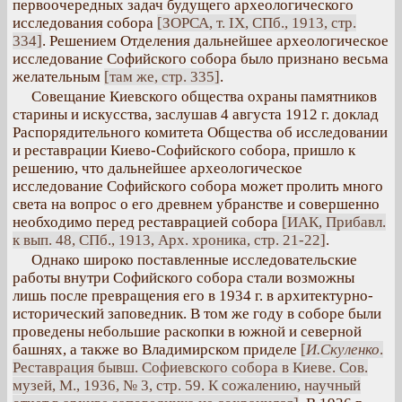
первоочередных задач будущего археологического
исследования собора
[ЗОРСА, т. IX, СПб., 1913, стр.
334]
. Решением Отделения дальнейшее археологическое
исследование Софийского собора было признано весьма
желательным
[там же, стр. 335]
.
Совещание Киевского общества охраны памятников
старины и искусства, заслушав 4 августа 1912 г. доклад
Распорядительного комитета Общества об исследовании
и реставрации Киево-Софийского собора, пришло к
решению, что дальнейшее археологическое
исследование Софийского собора может пролить много
света на вопрос о его древнем убранстве и совершенно
необходимо перед реставрацией собора
[ИАК, Прибавл.
к вып. 48, СПб., 1913, Арх. хроника, стр. 21-22]
.
Однако широко поставленные исследовательские
работы внутри Софийского собора стали возможны
лишь после превращения его в 1934 г. в архитектурно-
исторический заповедник. В том же году в соборе были
проведены небольшие раскопки в южной и северной
башнях, а также во Владимирском приделе
[
И.Скуленко
.
Реставрация бывш. Софиевского собора в Киеве. Сов.
музей, М., 1936, № 3, стр. 59. К сожалению, научный