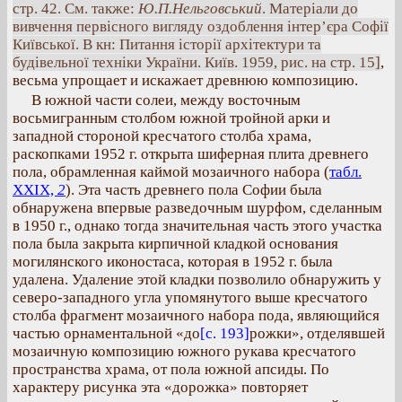
стр. 42. См. также:
Ю.П.Нельговський
. Матеріали до
вивчення первісного вигляду оздоблення інтер’єра Софії
Київської. В кн: Питання історії архітектури та
будівельної техніки України. Київ. 1959, рис. на стр. 15]
,
весьма упрощает и искажает древнюю композицию.
В южной части солеи, между восточным
восьмигранным столбом южной тройной арки и
западной стороной кресчатого столба храма,
раскопками 1952 г. открыта шиферная плита древнего
пола, обрамленная каймой мозаичного набора (
табл.
XXIX,
2
). Эта часть древнего пола Софии была
обнаружена впервые разведочным шурфом, сделанным
в 1950 г., однако тогда значительная часть этого участка
пола была закрыта кирпичной кладкой основания
могилянского иконостаса, которая в 1952 г. была
удалена. Удаление этой кладки позволило обнаружить у
северо-западного угла упомянутого выше кресчатого
столба фрагмент мозаичного набора пода, являющийся
частью орнаментальной «до
[с. 193]
рожки», отделявшей
мозаичную композицию южного рукава кресчатого
пространства храма, от пола южной апсиды. По
характеру рисунка эта «дорожка» повторяет