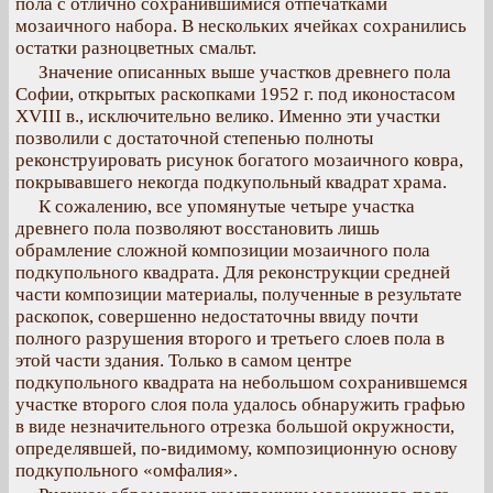
пола с отлично сохранившимися отпечатками
мозаичного набора. В нескольких ячейках сохранились
остатки разноцветных смальт.
Значение описанных выше участков древнего пола
Софии, открытых раскопками 1952 г. под иконостасом
XVIII в., исключительно велико. Именно эти участки
позволили с достаточной степенью полноты
реконструировать рисунок богатого мозаичного ковра,
покрывавшего некогда подкупольный квадрат храма.
К сожалению, все упомянутые четыре участка
древнего пола позволяют восстановить лишь
обрамление сложной композиции мозаичного пола
подкупольного квадрата. Для реконструкции средней
части композиции материалы, полученные в результате
раскопок, совершенно недостаточны ввиду почти
полного разрушения второго и третьего слоев пола в
этой части здания. Только в самом центре
подкупольного квадрата на небольшом сохранившемся
участке второго слоя пола удалось обнаружить графью
в виде незначительного отрезка большой окружности,
определявшей, по-видимому, композиционную основу
подкупольного «омфалия».