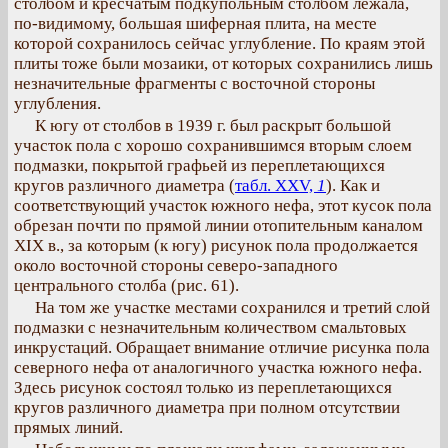
столбом и кресчатым подкупольным столбом лежала,
по-видимому, большая шиферная плита, на месте
которой сохранилось сейчас углубление. По краям этой
плиты тоже были мозаики, от которых сохранились лишь
незначительные фрагменты с восточной стороны
углубления.
К югу от столбов в 1939 г. был раскрыт большой
участок пола с хорошо сохранившимся вторым слоем
подмазки, покрытой графьей из переплетающихся
кругов различного диаметра (
табл. XXV,
1
). Как и
соответствующий участок южного нефа, этот кусок пола
обрезан почти по прямой линии отопительным каналом
XIX в., за которым (к югу) рисунок пола продолжается
около восточной стороны северо-западного
центрального столба (рис. 61).
На том же участке местами сохранился и третий слой
подмазки с незначительным количеством смальтовых
инкрустаций. Обращает внимание отличие рисунка пола
северного нефа от аналогичного участка южного нефа.
Здесь рисунок состоял только из переплетающихся
кругов различного диаметра при полном отсутствии
прямых линий.