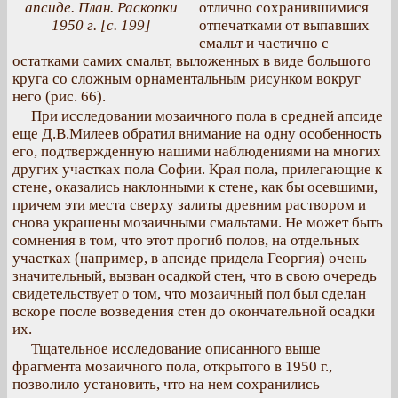
апсиде. План. Раскопки
отлично сохранившимися
1950 г. [с. 199]
отпечатками от выпавших
смальт и частично с
остатками самих смальт, выложенных в виде большого
круга со сложным орнаментальным рисунком вокруг
него (рис. 66).
При исследовании мозаичного пола в средней апсиде
еще Д.В.Милеев обратил внимание на одну особенность
его, подтвержденную нашими наблюдениями на многих
других участках пола Софии. Края пола, прилегающие к
стене, оказались наклонными к стене, как бы осевшими,
причем эти места сверху залиты древним раствором и
снова украшены мозаичными смальтами. Не может быть
сомнения в том, что этот прогиб полов, на отдельных
участках (например, в апсиде придела Георгия) очень
значительный, вызван осадкой стен, что в свою очередь
свидетельствует о том, что мозаичный пол был сделан
вскоре после возведения стен до окончательной осадки
их.
Тщательное исследование описанного выше
фрагмента мозаичного пола, открытого в 1950 г.,
позволило установить, что на нем сохранились