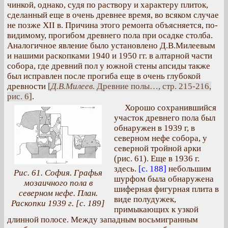
чинкой, однако, судя по раствору и характеру плиток,
сделанный еще в очень древнее время, во всяком случае
не позже XII в. Причина этого ремонта объясняется, по-
видимому, прогибом древнего пола при осадке столба.
Аналогичное явление было установлено Д.В.Милеевым
и нашими раскопками 1940 и 1950 гг. в алтарной части
собора, где древний пол у южной стены апсиды также
был исправлен после прогиба еще в очень глубокой
древности
[
Д.В.Милеев
. Древние полы…, стр. 215-216,
рис. 6]
.
Хорошо сохранившийся
участок древнего пола был
обнаружен в 1939 г, в
северном нефе собора, у
северной тройной арки
(рис. 61). Еще в 1936 г.
здесь.
[с. 188]
небольшим
Рис. 61. София. Графья
шурфом была обнаружена
мозаичного пола в
шиферная фигурная плита в
северном нефе. План.
виде полудужек,
Раскопки 1939 г. [с. 189]
примыкающих к узкой
длинной полосе. Между западным восьмигранным