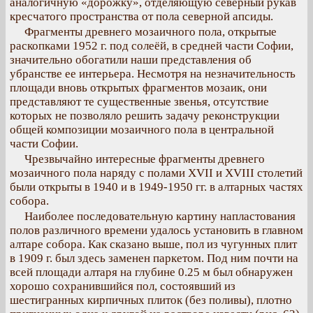
аналогичную «дорожку», отделяющую северный рукав
кресчатого пространства от пола северной апсиды.
Фрагменты древнего мозаичного пола, открытые
раскопками 1952 г. под солеёй, в средней части Софии,
значительно обогатили наши представления об
убранстве ее интерьера. Несмотря на незначительность
площади вновь открытых фрагментов мозаик, они
представляют те существенные звенья, отсутствие
которых не позволяло решить задачу реконструкции
общей композиции мозаичного пола в центральной
части Софии.
Чрезвычайно интересные фрагменты древнего
мозаичного пола наряду с полами XVII и XVIII столетий
были открыты в 1940 и в 1949-1950 гг. в алтарных частях
собора.
Наиболее последовательную картину напластования
полов различного времени удалось установить в главном
алтаре собора. Как сказано выше, пол из чугунных плит
в 1909 г. был здесь заменен паркетом. Под ним почти на
всей площади алтаря на глубине 0.25 м был обнаружен
хорошо сохранившийся пол, состоявший из
шестигранных кирпичных плиток (без поливы), плотно