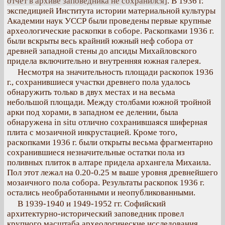
отчет в архиве заповедника не сохранился]
. В 1936 г.
экспедицией Института истории материальной культуры
Академии наук УССР были проведены первые крупные
археологические раскопки в соборе. Раскопками 1936 г.
были вскрыты весь крайний южный неф собора от
древней западной стены до апсиды Михайловского
придела включительно и внутренняя южная галерея.
Несмотря на значительность площади раскопок 1936
г., сохранившиеся участки древнего пола удалось
обнаружить только в двух местах и на весьма
небольшой площади. Между столбами южной тройной
арки под хорами, в западном ее делении, была
обнаружена in situ отлично сохранившаяся шиферная
плита с мозаичной инкрустацией. Кроме того,
раскопками 1936 г. были открыты весьма фрагментарно
сохранившиеся незначительные остатки пола из
поливных плиток в алтаре придела архангела Михаила.
Пол этот лежал на 0.20-0.25 м выше уровня древнейшего
мозаичного пола собора. Результаты раскопок 1936 г.
остались необработанными и неопубликованными.
В 1939-1940 и 1949-1952 гг. Софийский
архитектурно-исторический заповедник провел
крупного масштаба археологические исследования