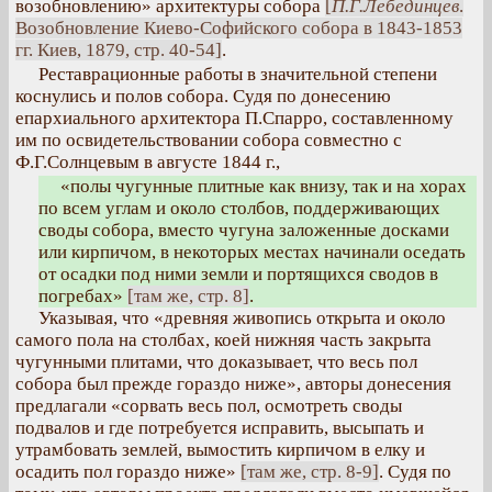
возобновлению» архитектуры собора
[
П.Г.Лебединцев
.
Возобновление Киево-Софийского собора в 1843-1853
гг. Киев, 1879, стр. 40-54]
.
Реставрационные работы в значительной степени
коснулись и полов собора. Судя по донесению
епархиального архитектора П.Спарро, составленному
им по освидетельствовании собора совместно с
Ф.Г.Солнцевым в августе 1844 г.,
«полы чугунные плитные как внизу, так и на хорах
по всем углам и около столбов, поддерживающих
своды собора, вместо чугуна заложенные досками
или кирпичом, в некоторых местах начинали оседать
от осадки под ними земли и портящихся сводов в
погребах»
[там же, стр. 8]
.
Указывая, что «древняя живопись открыта и около
самого пола на столбах, коей нижняя часть закрыта
чугунными плитами, что доказывает, что весь пол
собора был прежде гораздо ниже», авторы донесения
предлагали «сорвать весь пол, осмотреть своды
подвалов и где потребуется исправить, высыпать и
утрамбовать землей, вымостить кирпичом в елку и
осадить пол гораздо ниже»
[там же, стр. 8-9]
. Судя по