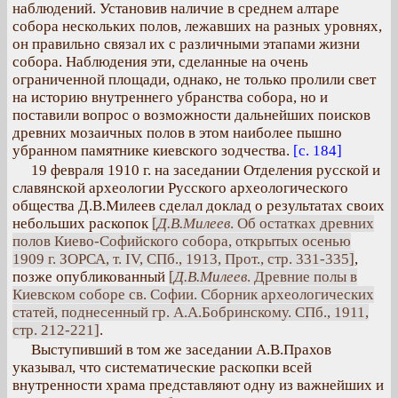
наблюдений. Установив наличие в среднем алтаре
собора нескольких полов, лежавших на разных уровнях,
он правильно связал их с различными этапами жизни
собора. Наблюдения эти, сделанные на очень
ограниченной площади, однако, не только пролили свет
на историю внутреннего убранства собора, но и
поставили вопрос о возможности дальнейших поисков
древних мозаичных полов в этом наиболее пышно
убранном памятнике киевского зодчества.
[с. 184]
19 февраля 1910 г. на заседании Отделения русской и
славянской археологии Русского археологического
общества Д.В.Милеев сделал доклад о результатах своих
небольших раскопок
[
Д.В.Милеев
. Об остатках древних
полов Киево-Софийского собора, открытых осенью
1909 г. ЗОРСА, т. IV, СПб., 1913, Прот., стр. 331-335]
,
позже опубликованный
[
Д.В.Милеев
. Древние полы в
Киевском соборе св. Софии. Сборник археологических
статей, поднесенный гр. А.А.Бобринскому. СПб., 1911,
стр. 212-221]
.
Выступивший в том же заседании А.В.Прахов
указывал, что систематические раскопки всей
внутренности храма представляют одну из важнейших и