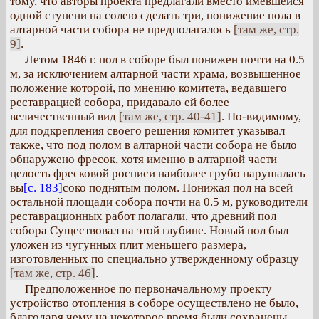
тому, что авторы проекта предлагали вместо имевшейся
одной ступени на солею сделать три, понижение пола в
алтарной части собора не предполагалось
[там же, стр.
9]
.
Летом 1846 г. пол в соборе был понижен почти на 0.5
м, за исключением алтарной части храма, возвышенное
положение которой, по мнению комитета, ведавшего
реставрацией собора, придавало ей более
величественный вид
[там же, стр. 40-41]
. По-видимому,
для подкрепления своего решения комитет указывал
также, что под полом в алтарной части собора не было
обнаружено фресок, хотя именно в алтарной части
целость фресковой росписи наиболее грубо нарушалась
вы
[с. 183]
соко поднятым полом. Понижая пол на всей
остальной площади собора почти на 0.5 м, руководители
реставрационных работ полагали, что древний пол
собора Существовал на этой глубине. Новый пол был
уложен из чугунных плит меньшего размера,
изготовленных по специально утвержденному образцу
[там же, стр. 46]
.
Предположенное по первоначальному проекту
устройство отопления в соборе осуществлено не было,
благодаря чему на некоторое время были сохранены