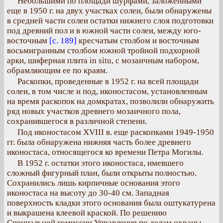
Небольшими по площади шурфами, заложенными
еще в 1950 г. на двух участках солеи, были обнаружены
в средней части солеи остатки нижнего слоя подготовки
под древний пол и в южной части солеи, между юго-
восточным
[с. 189]
кресчатым столбом и восточным
восьмигранным столбом южной тройной подхорной
арки, шиферная плита in situ, с мозаичным набором,
обрамляющим ее по краям.
Раскопки, проведенные в 1952 г. на всей площади
солеи, в том числе и под, иконостасом, установленным
на время раскопок на домкратах, позволили обнаружить
ряд новых участков древнего мозаичного пола,
сохранившегося в различной степени.
Под иконостасом XVIII в. еще раскопками 1949-1950
гг. была обнаружена нижняя часть более древнего
иконостаса, относящегося ко времени Петра Могилы.
В 1952 г. остатки этого иконостаса, имевшего
сложный фигурный план, были открыты полностью.
Сохранились лишь кирпичные основания этого
иконостаса на высоту до 30-40 см. Западная
поверхность кладки этого основания была оштукатурена
и выкрашена клеевой краской. По решению
Специальной комиссии Управления по делам охраны