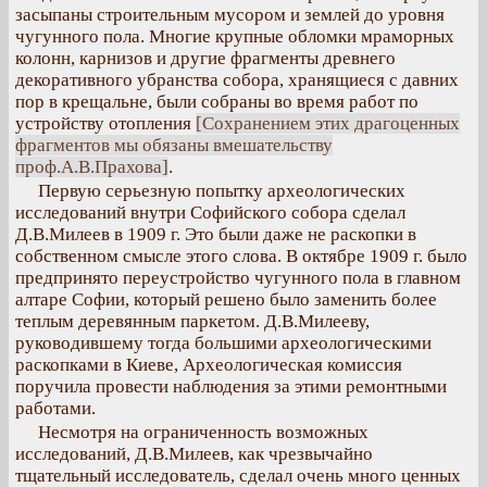
засыпаны строительным мусором и землей до уровня
чугунного пола. Многие крупные обломки мраморных
колонн, карнизов и другие фрагменты древнего
декоративного убранства собора, хранящиеся с давних
пор в крещальне, были собраны во время работ по
устройству отопления
[Сохранением этих драгоценных
фрагментов мы обязаны вмешательству
проф.А.В.Прахова]
.
Первую серьезную попытку археологических
исследований внутри Софийского собора сделал
Д.В.Милеев в 1909 г. Это были даже не раскопки в
собственном смысле этого слова. В октябре 1909 г. было
предпринято переустройство чугунного пола в главном
алтаре Софии, который решено было заменить более
теплым деревянным паркетом. Д.В.Милееву,
руководившему тогда большими археологическими
раскопками в Киеве, Археологическая комиссия
поручила провести наблюдения за этими ремонтными
работами.
Несмотря на ограниченность возможных
исследований, Д.В.Милеев, как чрезвычайно
тщательный исследователь, сделал очень много ценных