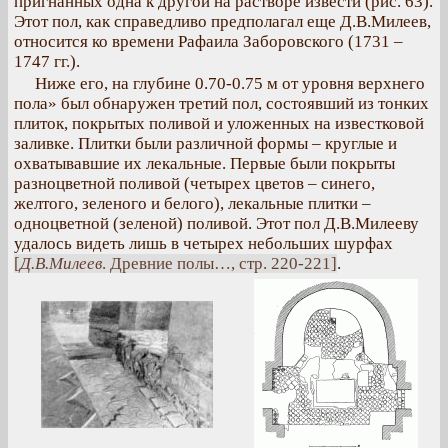
пригнанных одна к другой на растворе извести (рис. 63).
Этот пол, как справедливо предполагал еще Д.В.Милеев,
относится ко времени Рафаила Заборовского (1731 –
1747 гг.).
Ниже его, на глубине 0.70-0.75 м от уровня верхнего
пола» был обнаружен третий пол, состоявший из тонких
плиток, покрытых поливой и уложенных на известковой
заливке. Плитки были различной формы – круглые и
охватывавшие их лекальные. Первые были покрыты
разноцветной поливой (четырех цветов – синего,
желтого, зеленого и белого), лекальные плитки –
одноцветной (зеленой) поливой. Этот пол Д.В.Милееву
удалось видеть лишь в четырех небольших шурфах
[
Д.В.Милеев
. Древние полы…, стр. 220-221]
.