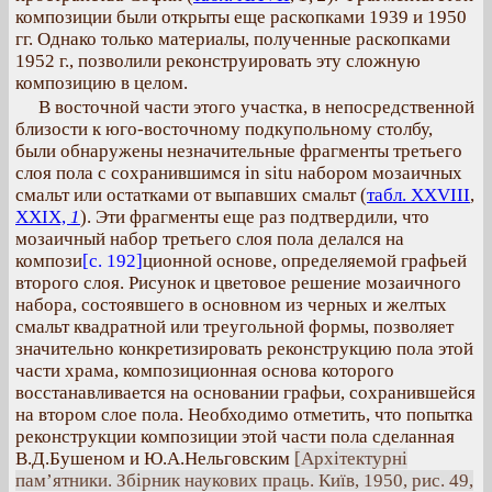
композиции были открыты еще раскопками 1939 и 1950
гг. Однако только материалы, полученные раскопками
1952 г., позволили реконструировать эту сложную
композицию в целом.
В восточной части этого участка, в непосредственной
близости к юго-восточному подкупольному столбу,
были обнаружены незначительные фрагменты третьего
слоя пола с сохранившимся in situ набором мозаичных
смальт или остатками от выпавших смальт (
табл. XXVIII
,
XXIX,
1
). Эти фрагменты еще раз подтвердили, что
мозаичный набор третьего слоя пола делался на
компози
[с. 192]
ционной основе, определяемой графьей
второго слоя. Рисунок и цветовое решение мозаичного
набора, состоявшего в основном из черных и желтых
смальт квадратной или треугольной формы, позволяет
значительно конкретизировать реконструкцию пола этой
части храма, композиционная основа которого
восстанавливается на основании графьи, сохранившейся
на втором слое пола. Необходимо отметить, что попытка
реконструкции композиции этой части пола сделанная
В.Д.Бушеном и Ю.А.Нельговским
[Архітектурні
пам’ятники. Збірник наукових праць. Київ, 1950, рис. 49,