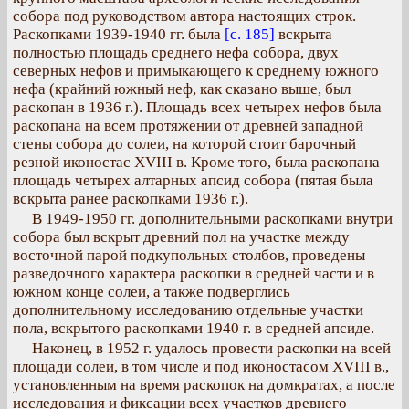
собора под руководством автора настоящих строк.
Раскопками 1939-1940 гг. была
[с. 185]
вскрыта
полностью площадь среднего нефа собора, двух
северных нефов и примыкающего к среднему южного
нефа (крайний южный неф, как сказано выше, был
раскопан в 1936 г.). Площадь всех четырех нефов была
раскопана на всем протяжении от древней западной
стены собора до солеи, на которой стоит барочный
резной иконостас XVIII в. Кроме того, была раскопана
площадь четырех алтарных апсид собора (пятая была
вскрыта ранее раскопками 1936 г.).
В 1949-1950 гг. дополнительными раскопками внутри
собора был вскрыт древний пол на участке между
восточной парой подкупольных столбов, проведены
разведочного характера раскопки в средней части и в
южном конце солеи, а также подверглись
дополнительному исследованию отдельные участки
пола, вскрытого раскопками 1940 г. в средней апсиде.
Наконец, в 1952 г. удалось провести раскопки на всей
площади солеи, в том числе и под иконостасом XVIII в.,
установленным на время раскопок на домкратах, а после
исследования и фиксации всех участков древнего