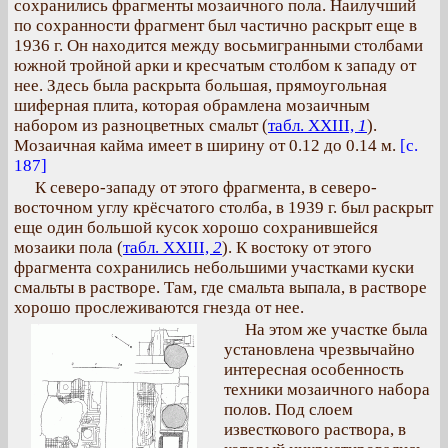
сохранились фрагменты мозаичного пола. Наилучший
по сохранности фрагмент был частично раскрыт еще в
1936 г. Он находится между восьмигранными столбами
южной тройной арки и кресчатым столбом к западу от
нее. Здесь была раскрыта большая, прямоугольная
шиферная плита, которая обрамлена мозаичным
набором из разноцветных смальт (
табл. XXIII,
1
).
Мозаичная кайма имеет в ширину от 0.12 до 0.14 м.
[с.
187]
К северо-западу от этого фрагмента, в северо-
восточном углу крёсчатого столба, в 1939 г. был раскрыт
еще один большой кусок хорошо сохранившейся
мозаики пола (
табл. XXIII,
2
). К востоку от этого
фрагмента сохранились небольшими участками куски
смальты в растворе. Там, где смальта выпала, в растворе
хорошо прослеживаются гнезда от нее.
На этом же участке была
установлена чрезвычайно
интересная особенность
техники мозаичного набора
полов. Под слоем
известкового раствора, в