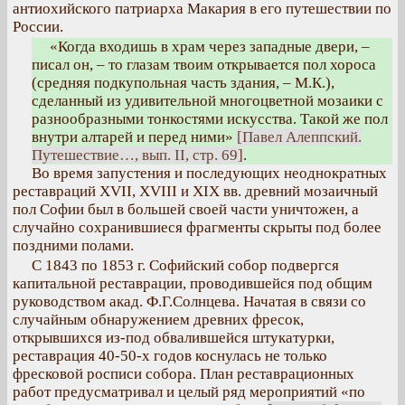
антиохийского патриарха Макария в его путешествии по
России.
«Когда входишь в храм через западные двери, –
писал он, – то глазам твоим открывается пол хороса
(средняя подкупольная часть здания, – М.К.),
сделанный из удивительной многоцветной мозаики с
разнообразными тонкостями искусства. Такой же пол
внутри алтарей и перед ними»
[Павел Алеппский.
Путешествие…, вып. II, стр. 69]
.
Во время запустения и последующих неоднократных
реставраций XVII, XVIII и XIX вв. древний мозаичный
пол Софии был в большей своей части уничтожен, а
случайно сохранившиеся фрагменты скрыты под более
поздними полами.
С 1843 по 1853 г. Софийский собор подвергся
капитальной реставрации, проводившейся под общим
руководством акад. Ф.Г.Солнцева. Начатая в связи со
случайным обнаружением древних фресок,
открывшихся из-под обвалившейся штукатурки,
реставрация 40-50-х годов коснулась не только
фресковой росписи собора. План реставрационных
работ предусматривал и целый ряд мероприятий «по