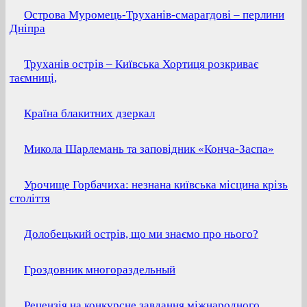
Острова Муромець-Труханів-смарагдові – перлини
Дніпра
Труханів острів – Київська Хортиця розкриває
таємниці,
Країна блакитних дзеркал
Микола Шарлемань та заповідник «Конча-Заспа»
Урочище Горбачиха: незнана київська місцина крізь
століття
Долобецький острів, що ми знаємо про нього?
Гроздовник многораздельный
Рецензія на конкурсне завдання міжнародного