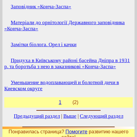
Заповiдник «Конча-Заспа»
Матерiали до орнiтологiї Державного заповiдника
«Конча-Заспа»
Замітки біолога. Орел і качки
Придуха в Київському районі басейна Дніпра в 1931
р. та боротьба з нею в заказникові «Конча-Заспа»
Уменьшение водоплавающей и болотной дичи в
Киевском округе
1
(2)
Предыдущий раздел
|
Выше
|
Следующий раздел
Понравилась страница?
Помогите
развитию нашего