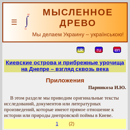
МЫСЛЕННОЕ
ДРЕВО
☰
Мы делаем Украину – українською!
uk
ru
en
Киевские острова и прибрежные урочища
на Днепре – взгляд сквозь века
Приложения
Парникоза И.Ю.
В этом разделе мы приводим оригинальные тексты
исследований, документов или литературных
произведений, которые имеют прямое отношение к
истории или природы днепровской поймы в Киеве.
1
(2)