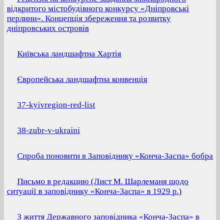
відкритого містобудівного конкурсу «Дніпровські
перлини». Концепція збереження та розвитку
дніпровських островів
Київська ландшафтна Хартія
Європейська ландшафтна конвенція
37-kyivregion-red-list
38-zubr-v-ukraini
Спроба поновити в Заповіднику «Конча-Заспа» бобра
Письмо в редакцию (Лист М. Шарлеманя щодо
ситуації в заповіднику «Конча-Заспа» в 1929 р.)
З життя Державного заповідника «Конча-Заспа» в