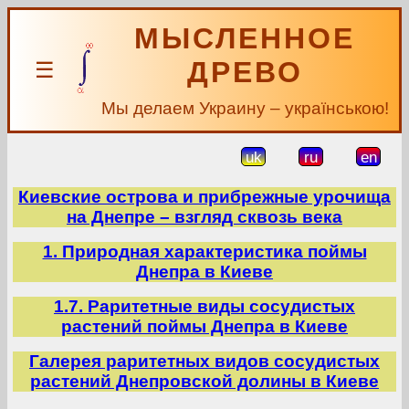
МЫСЛЕННОЕ
ДРЕВО
☰
Мы делаем Украину – українською!
uk
ru
en
Киевские острова и прибрежные урочища
на Днепре – взгляд сквозь века
1. Природная характеристика поймы
Днепра в Киеве
1.7. Раритетные виды сосудистых
растений поймы Днепра в Киеве
Галерея раритетных видов сосудистых
растений Днепровской долины в Киеве