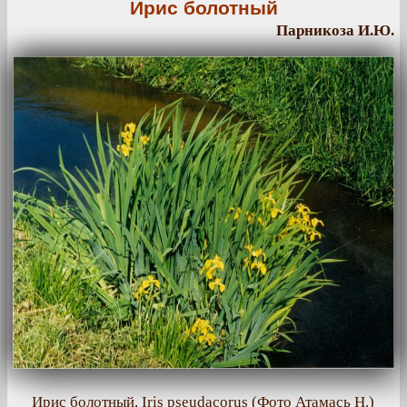
Ирис болотный
Парникоза И.Ю.
Ирис болотный, Iris pseudacorus (Фото Атамась Н.)