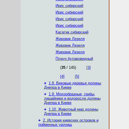
Ирис сибирский
Ирис сибирский
Ирис сибирский
Ирис сибирский
Касатик сибирский
Жировик Лезеля
Жировик Лезеля
Жировик Лезеля
Плаун булавовидный
(
35
/ 145)
[3]
[4]
[5]
+
1.8. Вековые деревья долины
Днепра в Киеве
+
1.9. Мохообразные, грибы,
лишайники и водоросли долины
Днепра в Киеве
+
1.10. Животный мир долины
Днепра в Киеве
+
2. История киевских островов и
пойменных урочищ