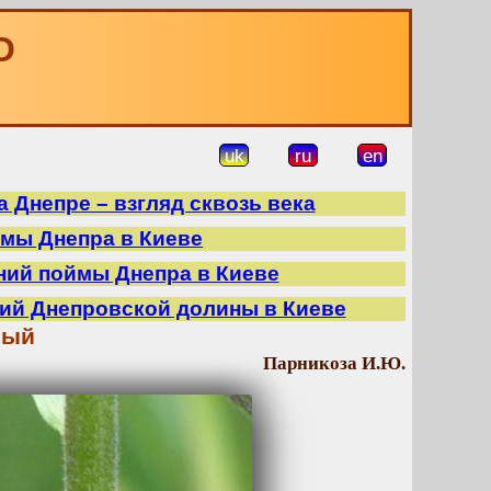
О
uk
ru
en
 Днепре – взгляд сквозь века
ймы Днепра в Киеве
ний поймы Днепра в Киеве
ний Днепровской долины в Киеве
ный
Парникоза И.Ю.