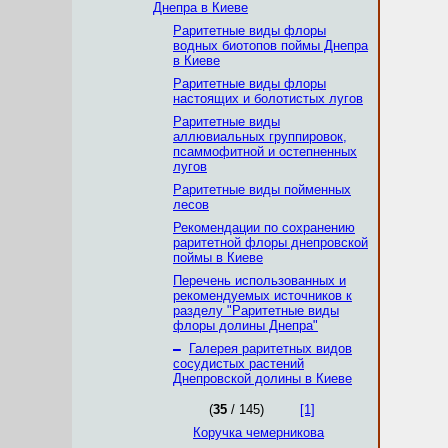
Днепра в Киеве
Раритетные виды флоры
водных биотопов поймы Днепра
в Киеве
Раритетные виды флоры
настоящих и болотистых лугов
Раритетные виды
аллювиальных группировок,
псаммофитной и остепненных
лугов
Раритетные виды пойменных
лесов
Рекомендации по сохранению
раритетной флоры днепровской
поймы в Киеве
Перечень использованных и
рекомендуемых источников к
разделу "Раритетные виды
флоры долины Днепра"
–
Галерея раритетных видов
сосудистых растений
Днепровской долины в Киеве
(
35
/ 145)
[1]
Коручка чемерникова