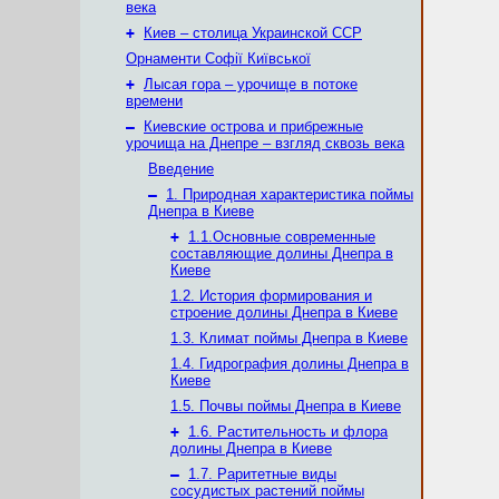
века
+
Киев – столица Украинской ССР
Орнаменти Софії Київської
+
Лысая гора – урочище в потоке
времени
–
Киевские острова и прибрежные
урочища на Днепре – взгляд сквозь века
Введение
–
1. Природная характеристика поймы
Днепра в Киеве
+
1.1.Основные современные
составляющие долины Днепра в
Киеве
1.2. История формирования и
строение долины Днепра в Киеве
1.3. Климат поймы Днепра в Киеве
1.4. Гидрография долины Днепра в
Киеве
1.5. Почвы поймы Днепра в Киеве
+
1.6. Растительность и флора
долины Днепра в Киеве
–
1.7. Раритетные виды
сосудистых растений поймы