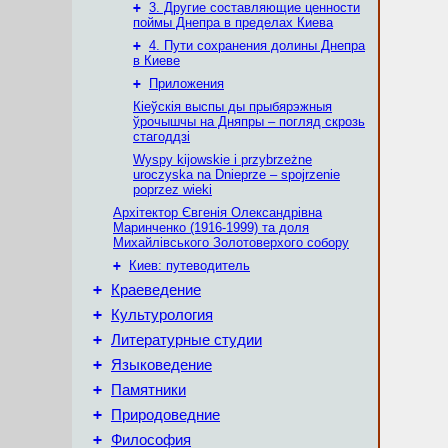
+
3. Другие составляющие ценности
поймы Днепра в пределах Киева
+
4. Пути сохранения долины Днепра
в Киеве
+
Приложения
Кіеўскія выспы ды прыбярэжныя
ўрочышчы на Дняпры – погляд скрозь
стагоддзі
Wyspy kijowskie i przybrzeżne
uroczyska na Dnieprze – spojrzenie
poprzez wieki
Архітектор Євгенія Олександрівна
Маринченко (1916-1999) та доля
Михайлівського Золотоверхого собору
+
Киев: путеводитель
+
Краеведение
+
Культурология
+
Литературные студии
+
Языковедение
+
Памятники
+
Природоведние
+
Философия