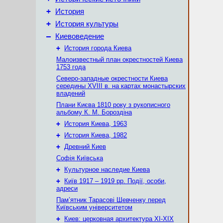
+
История
+
История культуры
–
Киевоведение
+
История города Киева
Малоизвестный план окрестностей Киева
1753 года
Северо-западные окрестности Киева
середины XVIII в. на картах монастырских
владений
Плани Києва 1810 року з рукописного
альбому К. М. Бороздіна
+
История Киева, 1963
+
История Киева, 1982
+
Древний Киев
Софія Київська
+
Культурное наследие Киева
+
Київ 1917 – 1919 рр. Події, особи,
адреси
Пам’ятник Тарасові Шевченку перед
Київським університетом
+
Киев: церковная архитектура XI-XIX