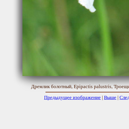
Дремлик болотный, Epipactis palustris, Троещ
Предыдущее изображение
|
Выше
|
Сле