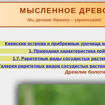
МЫСЛЕННОЕ ДРЕВ
Мы делаем Украину – українською!
Киевские острова и прибрежные урочища на
1. Природная характеристика по
1.7. Раритетные виды сосудистых расте
Галерея раритетных видов сосудистых расте
Дремлик болот