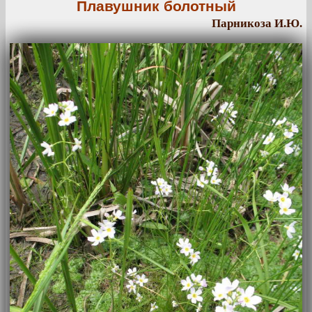
Плавушник болотный
Парникоза И.Ю.