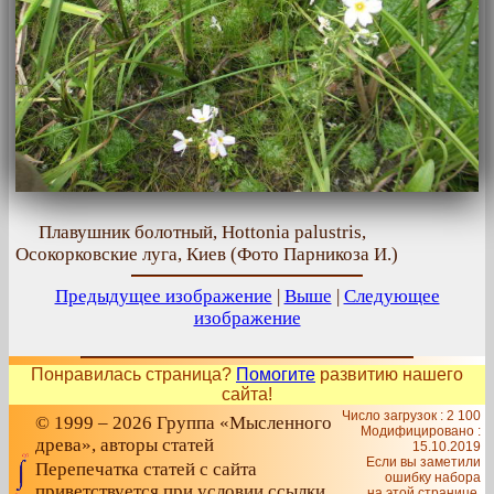
Плавушник болотный, Hottonia palustris,
Осокорковские луга, Киев (Фото Парникоза И.)
Предыдущее изображение
|
Выше
|
Следующее
изображение
Понравилась страница?
Помогите
развитию нашего
сайта!
Число загрузок : 2 100
© 1999 – 2026 Группа «Мысленного
Модифицировано :
древа», авторы статей
15.10.2019
Если вы заметили
Перепечатка статей с сайта
ошибку набора
приветствуется при условии ссылки
на этой странице,