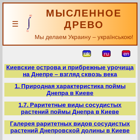
МЫСЛЕННОЕ
ДРЕВО
☰
Мы делаем Украину – українською!
uk
ru
en
Киевские острова и прибрежные урочища
на Днепре – взгляд сквозь века
1. Природная характеристика поймы
Днепра в Киеве
1.7. Раритетные виды сосудистых
растений поймы Днепра в Киеве
Галерея раритетных видов сосудистых
растений Днепровской долины в Киеве