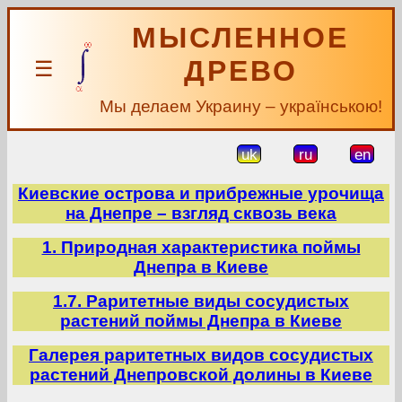
МЫСЛЕННОЕ
ДРЕВО
☰
Мы делаем Украину – українською!
uk
ru
en
Киевские острова и прибрежные урочища
на Днепре – взгляд сквозь века
1. Природная характеристика поймы
Днепра в Киеве
1.7. Раритетные виды сосудистых
растений поймы Днепра в Киеве
Галерея раритетных видов сосудистых
растений Днепровской долины в Киеве