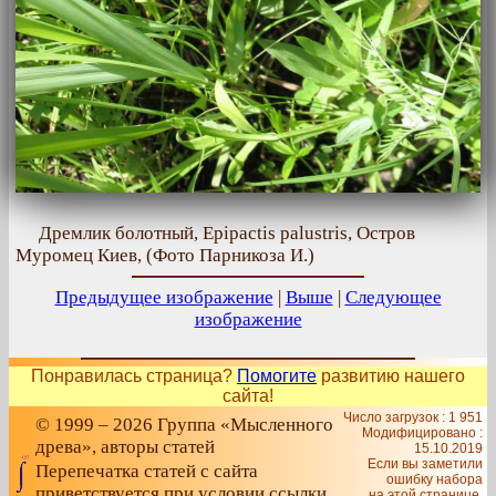
Дремлик болотный, Epipactis palustris, Остров
Муромец Киев, (Фото Парникоза И.)
Предыдущее изображение
|
Выше
|
Следующее
изображение
Понравилась страница?
Помогите
развитию нашего
сайта!
Число загрузок : 1 951
© 1999 – 2026 Группа «Мысленного
Модифицировано :
древа», авторы статей
15.10.2019
Если вы заметили
Перепечатка статей с сайта
ошибку набора
приветствуется при условии ссылки
на этой странице,