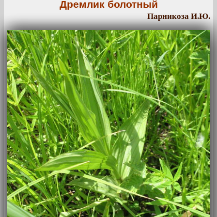
Дремлик болотный
Парникоза И.Ю.