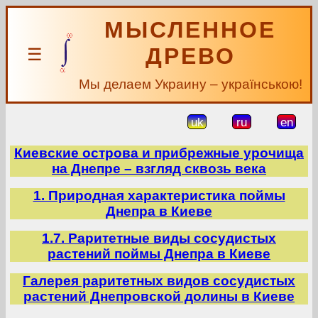
МЫСЛЕННОЕ
ДРЕВО
☰
Мы делаем Украину – українською!
uk
ru
en
Киевские острова и прибрежные урочища
на Днепре – взгляд сквозь века
1. Природная характеристика поймы
Днепра в Киеве
1.7. Раритетные виды сосудистых
растений поймы Днепра в Киеве
Галерея раритетных видов сосудистых
растений Днепровской долины в Киеве