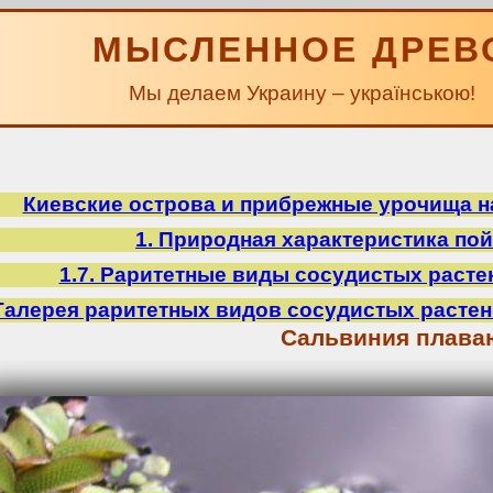
МЫСЛЕННОЕ ДРЕВ
Мы делаем Украину – українською!
Киевские острова и прибрежные урочища на
1. Природная характеристика по
1.7. Раритетные виды сосудистых расте
Галерея раритетных видов сосудистых расте
Сальвиния плав