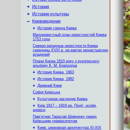
+
История
+
История культуры
–
Киевоведение
+
История города Киева
Малоизвестный план окрестностей Киева
1753 года
Северо-западные окрестности Киева
середины XVIII в. на картах монастырских
владений
Плани Києва 1810 року з рукописного
альбому К. М. Бороздіна
+
История Киева, 1963
+
История Киева, 1982
+
Древний Киев
Софія Київська
+
Культурное наследие Киева
+
Київ 1917 – 1919 рр. Події, особи,
адреси
Пам’ятник Тарасові Шевченку перед
Київським університетом
+
Киев: церковная архитектура XI-XIX