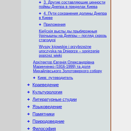
+
3. Другие составляющие ценности
поймы Днепра в пределах Киева
+
4. Пути сохранения долины Днепра
в Киеве
+
Приложения
Кіеўскія выспы ды прыбярэжныя
ўрочышчы на Дняпры – погляд скрозь
стагоддзі
Wyspy kijowskie i przybrzeżne
uroczyska na Dnieprze – spojrzenie
poprzez wieki
Архітектор Євгенія Олександрівна
Маринченко (1916-1999) та доля
Михайлівського Золотоверхого собору
+
Киев: путеводитель
+
Краеведение
+
Культурология
+
Литературные студии
+
Языковедение
+
Памятники
+
Природоведние
+
Философия