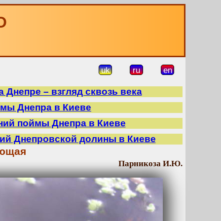
О
uk
ru
en
 Днепре – взгляд сквозь века
ймы Днепра в Киеве
ний поймы Днепра в Киеве
ний Днепровской долины в Киеве
ающая
Парникоза И.Ю.