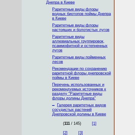
Днепра в Киеве
Раритетные виды флоры
водных биотопов поймы Днепра
в Киеве
Раритетные виды флоры
настоящих и болотистых лугов
Раритетные виды
аллювиальных группировок,
псаммофитной и остепненных
лугов
Раритетные виды пойменных
лесов
Рекомендации по сохранению
раритетной флоры днепровской
поймы в Киеве
Перечень использованных и
рекомендуемых источников к
разделу "Раритетные виды
флоры долины Днепра"
–
Галерея раритетных видов
сосудистых растений
Днепровской долины в Киеве
(
111
/ 145)
[1]
[2]
[3]