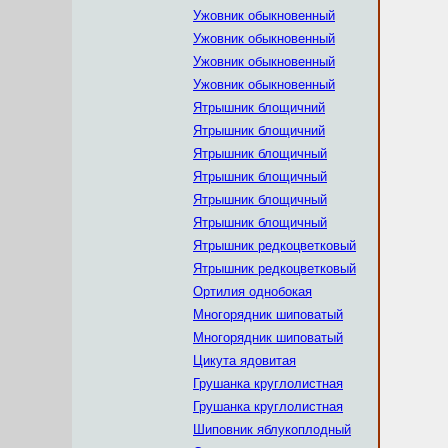
Ужовник обыкновенный
Ужовник обыкновенный
Ужовник обыкновенный
Ужовник обыкновенный
Ятрышник блощичний
Ятрышник блощичний
Ятрышник блощичный
Ятрышник блощичный
Ятрышник блощичный
Ятрышник блощичный
Ятрышник редкоцветковый
Ятрышник редкоцветковый
Ортилия однобокая
Многорядник шиповатый
Многорядник шиповатый
Цикута ядовитая
Грушанка круглолистная
Грушанка круглолистная
Шиповник яблукоплодный