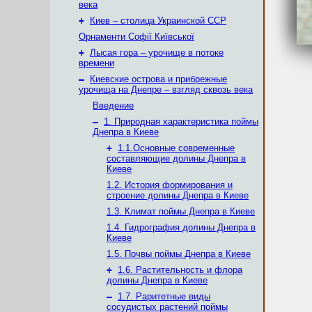
века
+
Киев – столица Украинской ССР
Орнаменти Софії Київської
+
Лысая гора – урочище в потоке
времени
–
Киевские острова и прибрежные
урочища на Днепре – взгляд сквозь века
Введение
–
1. Природная характеристика поймы
Днепра в Киеве
+
1.1.Основные современные
составляющие долины Днепра в
Киеве
1.2. История формирования и
строение долины Днепра в Киеве
1.3. Климат поймы Днепра в Киеве
1.4. Гидрография долины Днепра в
Киеве
1.5. Почвы поймы Днепра в Киеве
+
1.6. Растительность и флора
долины Днепра в Киеве
–
1.7. Раритетные виды
сосудистых растений поймы