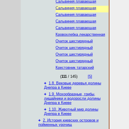
Сальвиния плавающая
Сальвиния плавающая
Сальвиния плавающая
Сальвиния плавающая
Сальвиния плавающая
Кровохлебка лекарственная
Очиток шестирядный
Очиток шестирядный
Очиток шестирядный
Очиток шестирядный
Крестовник татарский
(
111
/ 145)
[5]
+
1.8. Вековые деревья долины
Днепра в Киеве
+
1.9. Мохообразные, грибы,
лишайники и водоросли долины
Днепра в Киеве
+
1.10. Животный мир долины
Днепра в Киеве
+
2. История киевских островов и
пойменных урочищ