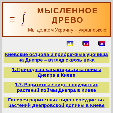
МЫСЛЕННОЕ
ДРЕВО
☰
Мы делаем Украину – українською!
uk
ru
en
Киевские острова и прибрежные урочища
на Днепре – взгляд сквозь века
1. Природная характеристика поймы
Днепра в Киеве
1.7. Раритетные виды сосудистых
растений поймы Днепра в Киеве
Галерея раритетных видов сосудистых
растений Днепровской долины в Киеве